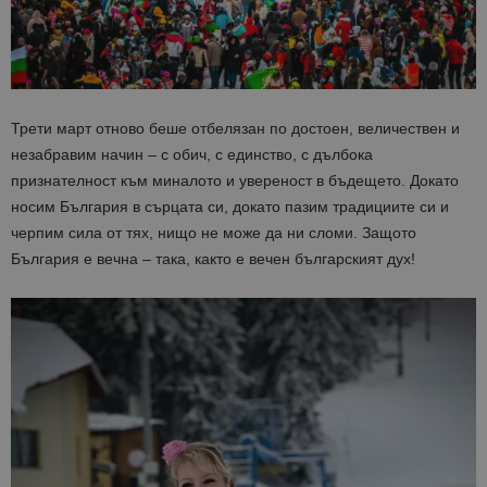
Трети март отново беше отбелязан по достоен, величествен и
незабравим начин – с обич, с единство, с дълбока
признателност към миналото и увереност в бъдещето. Докато
носим България в сърцата си, докато пазим традициите си и
черпим сила от тях, нищо не може да ни сломи. Защото
България е вечна – така, както е вечен българският дух!