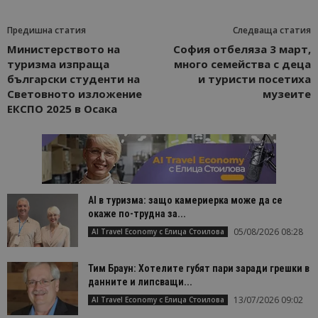
Предишна статия
Следваща статия
Министерството на
София отбеляза 3 март,
Доставчик
/
Валиден
Име
Описание
туризма изпраща
много семейства с деца
Доставчик
Домейн
/
Валиден
до
Име
Описание
Домейн
до
български студенти на
и туристи посетиха
sc_is_visitor_unique
1 година
Използва се
StatCounter
Декларацията за
Световното изложение
музеите
1 месец
за
is_visitor_unique
Ltd
1 година
Тази бискв
StatCounter
поверителност на Google
съхраняван
.bgtourism.bg
1 месец
се използва
.statcounter.com
ЕКСПО 2025 в Осака
на броя
да се опре
посещения.
дали посет
е уникален
сайта чрез
присвоява
уникален
посетител 
помага за
проследяв
AI в туризма: защо камериерка може да се
на
окаже по-трудна за...
посетител
на навигац
05/08/2026 08:28
AI Travel Economy с Елица Стоилова
взаимодей
с уебсайта
статистиче
цели.
Тим Браун: Хотелите губят пари заради грешки в
данните и липсващи...
is_unique
1 година
Тази бискв
StatCounter
1 месец
е зададена
Ltd
13/07/2026 09:02
AI Travel Economy с Елица Стоилова
StatCounter
.statcounter.com
да опреде