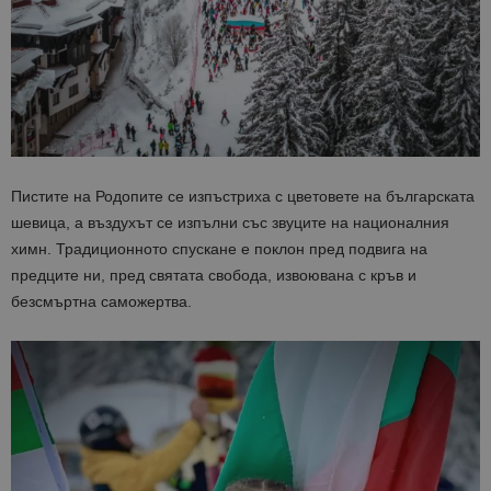
Пистите на Родопите се изпъстриха с цветовете на българската
шевица, а въздухът се изпълни със звуците на националния
химн. Традиционното спускане е поклон пред подвига на
предците ни, пред святата свобода, извоювана с кръв и
безсмъртна саможертва.