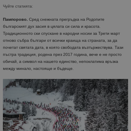
Чуйте статията:
Пампорово.
Сред снежната прегръдка на Родопите
българският дух засия в цялата си сила и красота.
Традиционното ски спускане в народни носии за Трети март
отново събра българи от всички краища на страната, за да
почетат святата дата, в която свободата възтържествува. Тази
пъстра традиция, родена през 2017 година, вече е не просто
обичай, а символ на нашето единство, непоклатима връзка
между минало, настояще и бъдеще.