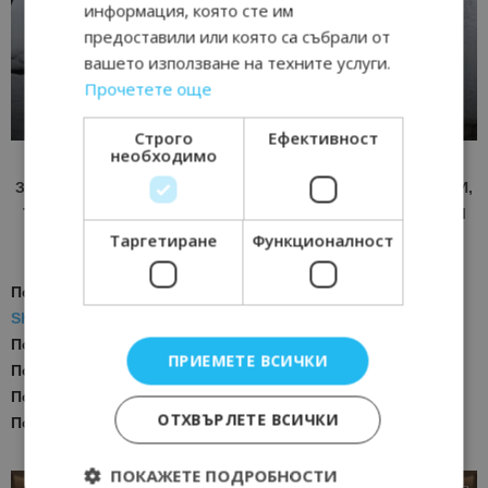
информация, която сте им
предоставили или която са събрали от
вашето използване на техните услуги.
Прочетете още
Строго
Ефективност
необходимо
ЗА АКТУАЛНИ НОВИНИ И ПРОМОЦИИ НА АВИОКОМПАНИИ,
ТУРОПЕРАТОРИ И ХОТЕЛИЕРИ - ПРИСЪЕДИНЕТЕ СЕ КЪМ
Таргетиране
Функционалност
ВАЙБЪР КАНАЛА НА BGTOURISM.BG -
ВКЛЮЧИ СЕ ТУК
!
Последвайте ни за още актуални новини
в
Google News
Showcase
Последвайте
Bgtourism.bg във
VIBER
ПРИЕМЕТЕ ВСИЧКИ
Последвайте
Bgtourism.bg в
INSTAGRAM
Последвайте
Bgtourism.bg във
FACEBOOK
ОТХВЪРЛЕТЕ ВСИЧКИ
Последвайте
Bgtourism.bg в
YOUTUBE
ПОКАЖЕТЕ ПОДРОБНОСТИ