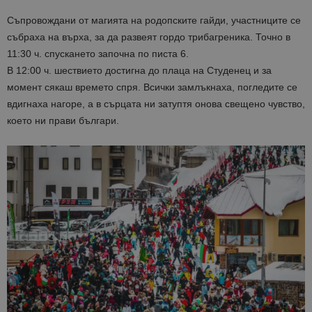
Съпровождани от магията на родопските гайди, участниците се
събраха на върха, за да развеят гордо трибагреника. Точно в
11:30 ч. спускането започна по писта 6.
В 12:00 ч. шествието достигна до плаца на Студенец и за
момент сякаш времето спря. Всички замлъкнаха, погледите се
вдигнаха нагоре, а в сърцата ни затуптя онова свещено чувство,
което ни прави българи.