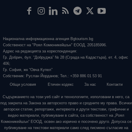
Национална информационна агенция Bgtourism.bg
Собственост на "Роял Комюникейшън" ЕООД, 205185996.
Адрес на редакцията за кореспонденция:
Гр. Добрич, бул. “Добруджа” № 28 (Сграда на Кадастъра), ет. 4, офис
406;
Гр. София, жк “Овча Купел”
Собственик: Руслан Йорданов; Тел.: +359 886 01 53 91
Общи условия
Етичен кодекс
За нас
Контакти
Съдържанието на този уеб сайт и технологиите, използвани в него, са
под закрила на Закона за авторското право и сродните му права. Всички
авторски статии, репортажи, интервюта и други текстови, графични и
видео материали, публикувани в сайта, са собственост на „Роял
Комюникейшън“ ЕООД, освен ако изрично е посочено друго. Допуска се
публикуване на текстови материали само след писмено съгласие на