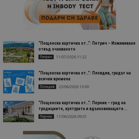
“Пощенска картичка от…”: Петрич – Изживяване
отвъд очакваното
11/07/2026 11:22
Петрич
“Пощенска картичка от…”: Пловдив, градът на
всички времена
23/06/2026 10:00
Пловдив
“Пощенска картичка от…”: Перник – град на
традициите, културата и вдъхновяващите...
17/06/2026 09:01
Перник