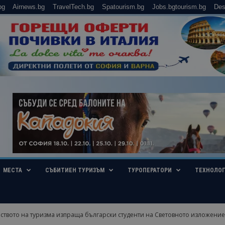
bg
Airnews.bg
TravelTech.bg
Spatourism.bg
Jobs.bgtourism.bg
Des
МЕСТА
СЪБИТИЕН ТУРИЗЪМ
ТУРОПЕРАТОРИ
ТЕХНОЛО
твото на туризма изпраща български студенти на Световното изложение Е