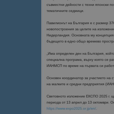
съвместни дейности с техни японски по
тематичните седмици.
Име
Име
sc_is_visitor_uniq
is_visitor_unique
Павилионът на България е с размер 376 
новопостроения за целите на изложени
Нидерландия. Основната му концепция 
is_unique
бъдещето в едно общо времево простр
„Има определен ден на България, който
_ga_B09EBBY8PY
специална програма, върху която се ра
ИАНМСП по време на първата си рабо
_ga_WXPDN4HSCV
_ga_FK650GXHRZ
Основен координатор за участието на 
на малките и средни предприятия (ИАН
_ga
Световното изложение ЕКСПО 2025 г. ще
периода от 13 април до 13 октомври. 
https://www.expo2025.or.jp/en/
.