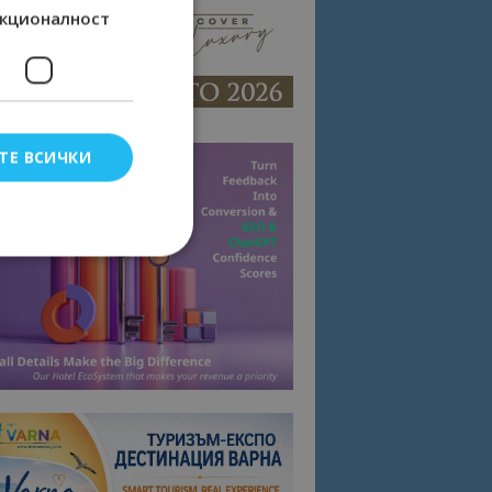
кционалност
ТЕ ВСИЧКИ
елско влизане и
тки.
омните съгласието
квитки на сайта.