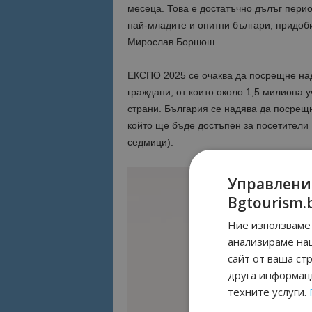
месеца. Това е достатъчно дълъг период
най-младите и опитни българи, придоб
Мирослав Боршош.
ЕКСПО 2025 се очаква да посрещне над
граждани, от които около 1,5 милиона 
страни. България се надява да посрещн
който ще бъде достъпен за посетители 1
седмици).
Управлени
Bgtourism.
Ние използваме 
анализираме на
сайт от ваша ст
друга информаци
техните услуги.