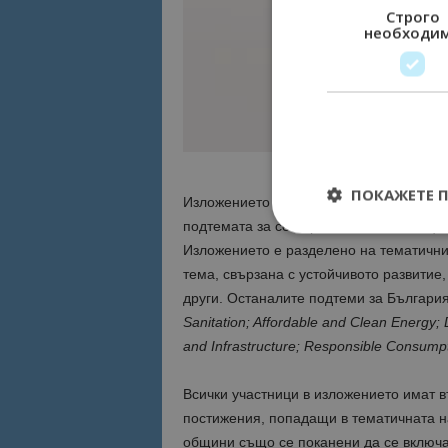
Строго
необходи
ПОКАЖЕТЕ 
Изложението в Осака тази година се п
подтемата за сектора, в който е позиц
Изложението е разделено на тематични 
тема, свързана с устойчивото развитие
други. Останалите подтеми за България
Строго необходимит
Sanitation; Affordable and Clean Energy;
управление на акау
and Infrastructure; Responsible Consumpt
Име
Всички участници в изложението имат в
cookie_notice_acc
постижения, попадащи в тематичната н
общини също се поканени да се включ