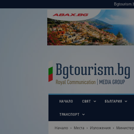
Bgtourism.
B
g
t
o
u
r
i
НАЧАЛО
СВЯТ
БЪЛГАРИЯ
s
m
.
ТРАНСПОРТ
b
g
Начало
Места
Изложения
Министерс
–