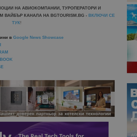
МОЦИИ НА АВИОКОМПАНИИ, ТУРОПЕРАТОРИ И
М ВАЙБЪР КАНАЛА НА BGTOURISM.BG -
ВКЛЮЧИ СЕ
ТУК
!
вини
в
Google News Showcase
R
RAM
EBOOK
BE