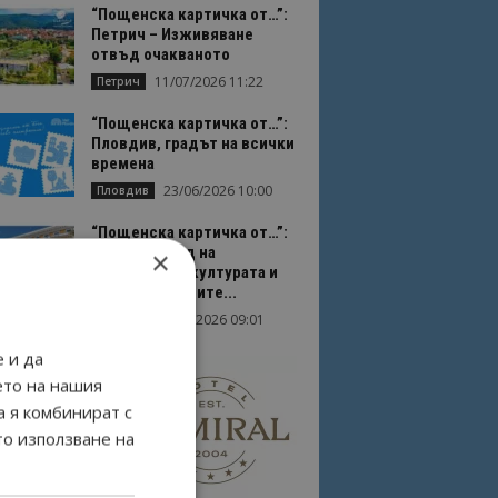
“Пощенска картичка от…”:
Петрич – Изживяване
отвъд очакваното
11/07/2026 11:22
Петрич
“Пощенска картичка от…”:
Пловдив, градът на всички
времена
23/06/2026 10:00
Пловдив
“Пощенска картичка от…”:
Перник – град на
×
традициите, културата и
вдъхновяващите...
17/06/2026 09:01
Перник
 и да
ето на нашия
а я комбинират с
то използване на