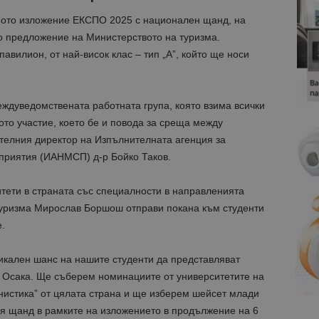
ното изложение ЕКСПО 2025 с национален щанд, на
о предложение на Министерството на туризма.
авилион, от най-висок клас – тип „А”, който ще носи
еждуведомствената работната група, която взима всички
то участие, което бе и повода за среща между
елния директор на Изпълнителната агенция за
приятия (ИАНМСП) д-р Бойко Таков.
тети в страната със специалности в направленията
туризма Мирослав Боршош отправи покана към студенти
.
икален шанс на нашите студенти да представляват
в Осака. Ще съберем номинациите от университетите на
нистика” от цялата страна и ще изберем шейсет млади
ия щанд в рамките на изложението в продължение на 6