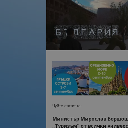
Чуйте статията:
Министър Мирослав Боршош 
„Туризъм“ от всички универ