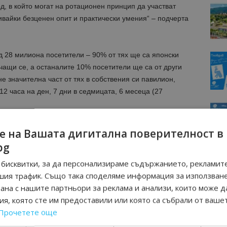
, в който могат на ротационен принцип да участват
ивайки безценен опит и практически умения“ – подчерта
 28 милиона посетители – 90% от тях ще са японски
учащи се, а останалите 10% посетители ще са от други
е значителна част от тях в собствения си павилион,
2 часа на ден, 7 дни в седмицата, 6 месеца (27
е на Вашата дигитална поверителност в
bg
бисквитки, за да персонализираме съдържанието, рекламите
шия трафик. Също така споделяме информация за използван
рана с нашите партньори за реклама и анализи, които може д
я, която сте им предоставили или която са събрали от ваше
Прочетете още