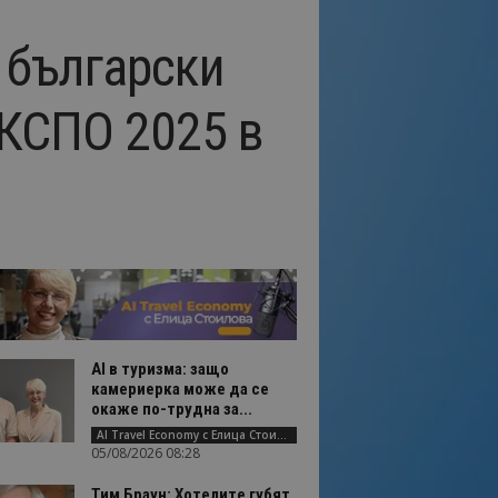
 български
ЕКСПО 2025 в
AI в туризма: защо
камериерка може да се
окаже по-трудна за...
AI Travel Economy с Елица Стоилова
05/08/2026 08:28
Тим Браун: Хотелите губят