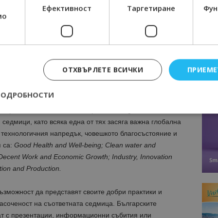
Ефективност
Таргетиране
Фун
мо
ОТХВЪРЛЕТЕ ВСИЧКИ
ПРИЕМЕ
Талисман на България: Име „Лакто-чан“
ПОДРОБНОСТИ
ровежда под мотото
Future Society for Our Lives
, а
иониран павилионът на България е
Saving Lives.
седмици, като всяка една от тях засяга важна глобална
, технологичния напредък, човешкото благосъстояние и
Строго необходимо
Ефективност
Таргетиране
Функционалност
 са:
Good Health and Well-being; Clean water and
е бисквитки позволяват основната функционалност на уебсайта, като потребит
 Decent Work and Economic Growth; Industry, Innovation
нта. Уебсайтът не може да се използва правилно без строго необходими бискви
ion and Production.
Доставчик
/
Валиден
Описание
Домейн
до
ъзможност да представят своите добри практики и
epted
lisandraramos.com
7 дни
Тази бисквитка се използва, за да зап
bgtourism.bg
на потребителя за използването на бис
асоченост на съответната седмица. Българските
ат с презентации, информационни събития или