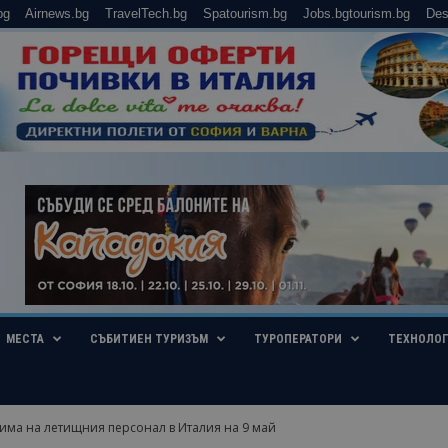
bg
Airnews.bg
TravelTech.bg
Spatourism.bg
Jobs.bgtourism.bg
Des
МЕСТА
СЪБИТИЕН ТУРИЗЪМ
ТУРОПЕРАТОРИ
ТЕХНОЛО
 има на летищния персонал в Италия на 9 май