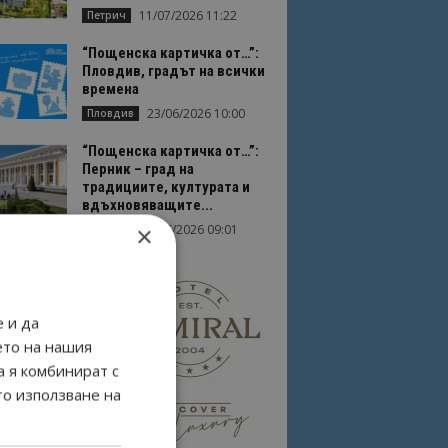
11/07/2026 11:22
Петрич
“Пощенска картичка от…”:
Пловдив, градът на всички
времена
23/06/2026 10:00
Пловдив
“Пощенска картичка от…”:
Перник – град на
традициите, културата и
вдъхновяващите...
×
17/06/2026 09:01
Перник
 и да
ето на нашия
а я комбинират с
то използване на