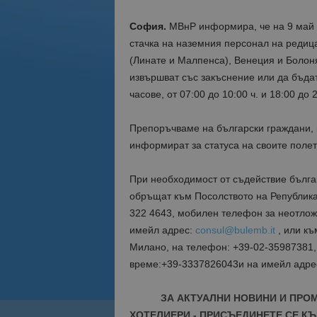
София.
МВнР информира, че на 9 май 20
стачка на наземния персонал на редиц
(Линате и Малпенса), Венеция и Болоня
извършват със закъснение или да бъда
часове, от 07:00 до 10:00 ч. и 18:00 до 
Препоръчваме на български граждани, пъ
информират за статуса на своите полет
При необходимост от съдействие българ
обръщат към Посолството на Република 
322 4643, мобилен телефон за неотложн
имейл адрес:
consul@bulemb.it
, или къ
Милано, на телефон: +39-02-35987381,
време:+39-3337826043и на имейл адре
ЗА АКТУАЛНИ НОВИНИ И ПРО
ХОТЕЛИЕРИ - ПРИСЪЕДИНЕТЕ СЕ КЪ