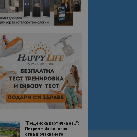
“Пощенска картичка от…”:
Петрич – Изживяване
отвъд очакваното