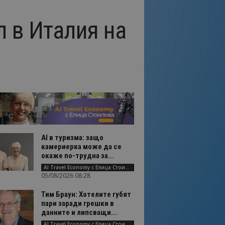
 в Италия на
AI в туризма: защо
камериерка може да се
окаже по-трудна за...
AI Travel Economy с Елица Стоилова
05/08/2026 08:28
Тим Браун: Хотелите губят
пари заради грешки в
данните и липсващи...
AI Travel Economy с Елица Стоилова