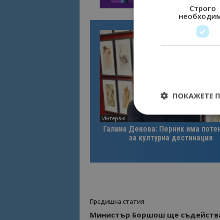
Строго
необходи
ПОКАЖЕТЕ 
Интервю
Галина Декова: Перник има поте
за културна дестинация
Строго необходимит
управление на акау
Име
cookie_notice_acc
Предишна статия
Министър Боршош ще съдейства