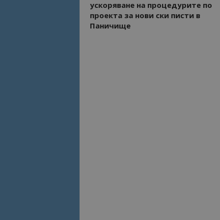
ускоряване на процедурите по
проекта за нови ски писти в
Име
Паничище
Име
sc_is_visitor_uniq
is_visitor_unique
is_unique
_ga_B09EBBY8PY
_ga_WXPDN4HSCV
_ga_FK650GXHRZ
_ga