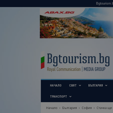
Bgtourism.
B
g
t
o
u
r
i
НАЧАЛО
СВЯТ
БЪЛГАРИЯ
s
m
.
ТРАНСПОРТ
b
g
Начало
България
София
Стачка ще
–