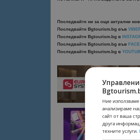
Последвайте ни за още актуални но
Последвайте
Bgtourism.bg във
VIBE
Последвайте
Bgtourism.bg в
INSTAG
Последвайте
Bgtourism.bg във
FAC
Последвайте
Bgtourism.bg в
YOUTU
Управлени
Bgtourism.
Ние използваме 
анализираме на
сайт от ваша ст
друга информаци
техните услуги.