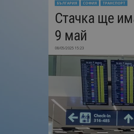
БЪЛГАРИЯ
СОФИЯ
ТРАНСПОРТ
Н
Стачка ще им
а
й
-
9 май
в
а
ж
08/05/2025 15:23
н
о
т
о
о
т
т
у
р
и
з
м
а
!