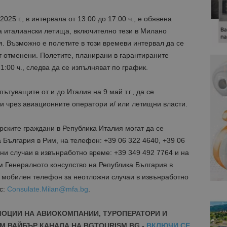
25 г., в интервала от 13:00 до 17:00 ч., е обявена
а италиански летища, включително тези в Милано
. Възможно е полетите в този времеви интервал да се
т отменени. Полетите, планирани в гарантираните
21:00 ч., следва да се изпълняват по график.
туващите от и до Италия на 9 май т.г., да се
и чрез авиационните оператори и/ или летищни власти.
ските граждани в Република Италия могат да се
България в Рим, на телефон: +39 06 322 4640, +39 06
и случаи в извънработно време: +39 349 492 7764 и на
м Генералното консулство на Република България в
 мобилен телефон за неотложни случаи в извънработно
с:
Consulate.Milan@mfa.bg
.
МОЦИИ НА АВИОКОМПАНИИ, ТУРОПЕРАТОРИ И
М ВАЙБЪР КАНАЛА НА BGTOURISM.BG -
ВКЛЮЧИ СЕ