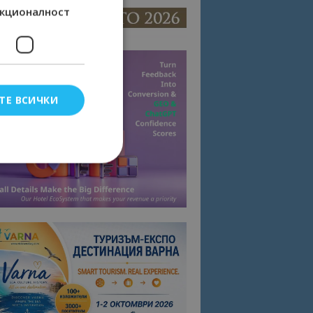
кционалност
ТЕ ВСИЧКИ
елско влизане и
тки.
омните съгласието
квитки на сайта.