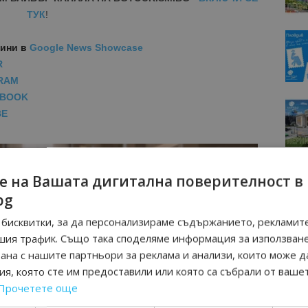
ТУК
!
вини
в
Google News Showcase
R
RAM
EBOOK
BE
е на Вашата дигитална поверителност в
bg
бисквитки, за да персонализираме съдържанието, рекламите
шия трафик. Също така споделяме информация за използван
рана с нашите партньори за реклама и анализи, които може д
я, която сте им предоставили или която са събрали от ваше
Прочетете още