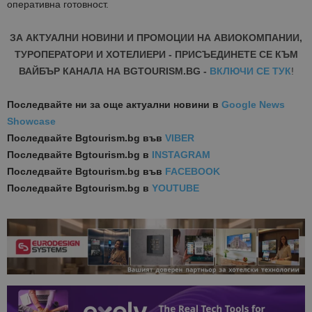
оперативна готовност.
ЗА АКТУАЛНИ НОВИНИ И ПРОМОЦИИ НА АВИОКОМПАНИИ,
ТУРОПЕРАТОРИ И ХОТЕЛИЕРИ - ПРИСЪЕДИНЕТЕ СЕ КЪМ
ВАЙБЪР КАНАЛА НА BGTOURISM.BG -
ВКЛЮЧИ СЕ ТУК
!
Последвайте ни за още актуални новини
в
Google News
Showcase
Последвайте
Bgtourism.bg във
VIBER
Последвайте
Bgtourism.bg в
INSTAGRAM
Последвайте
Bgtourism.bg във
FACEBOOK
Последвайте
Bgtourism.bg в
YOUTUBE