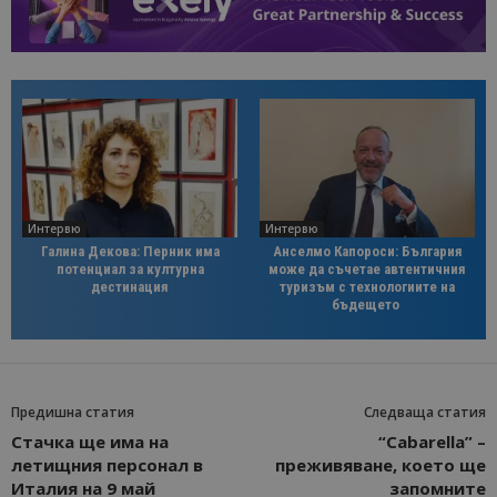
Интервю
Интервю
Галина Декова: Перник има
Анселмо Капороси: България
потенциал за културна
може да съчетае автентичния
дестинация
туризъм с технологиите на
бъдещето
Предишна статия
Следваща статия
Стачка ще има на
“Cabarella” –
летищния персонал в
преживяване, което ще
Италия на 9 май
запомните