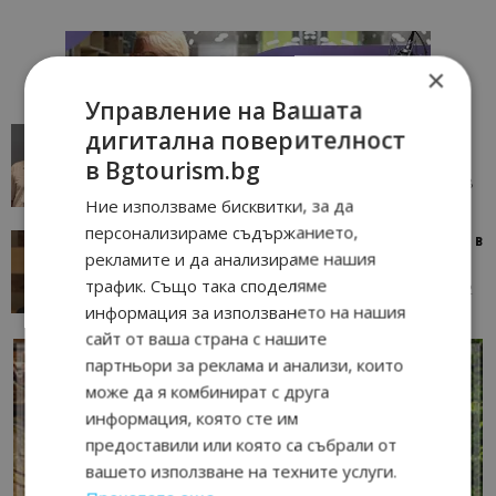
×
Управление на Вашата
дигитална поверителност
AI в туризма: защо камериерка може да се
окаже по-трудна за...
в Bgtourism.bg
05/08/2026 08:28
AI Travel Economy с Елица Стоилова
Ние използваме бисквитки, за да
персонализираме съдържанието,
Тим Браун: Хотелите губят пари заради грешки в
рекламите и да анализираме нашия
данните и липсващи...
трафик. Също така споделяме
13/07/2026 09:02
AI Travel Economy с Елица Стоилова
информация за използването на нашия
сайт от ваша страна с нашите
партньори за реклама и анализи, които
може да я комбинират с друга
информация, която сте им
предоставили или която са събрали от
вашето използване на техните услуги.