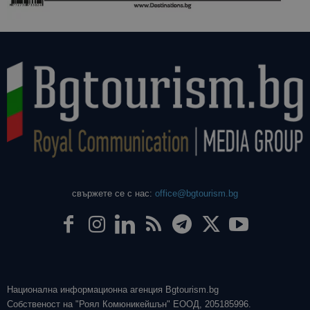
свържете се с нас:
office@bgtourism.bg
Национална информационна агенция Bgtourism.bg
Собственост на "Роял Комюникейшън" ЕООД, 205185996.