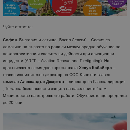
Чуйте статията:
София.
България и летище „Васил Левски“ – София са
домакини на първото по рода си международно обучение по
пожарогасителни и спасителни дейности при авиационни
инциденти (ARFF – Aviation Rescue and Firefighting). На
практическата сесия днес присъстваха
Хесус Кабайеро
–
главен изпълнителен директор на СОФ Кънект и главен
комисар
Александър Джартов
– директор на Главна дирекция
„Пожарна безопасност и защита на населението“ към
Министерство на вътрешните работи. Обучението ще продължи
до 20 юни.