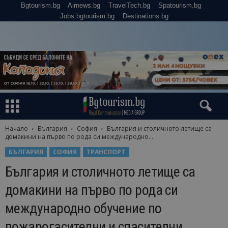
Bgtourism.bg
Airnews.bg
TravelTech.bg
Spatourism.bg
Jobs.bgtourism.bg
Destinations.bg
Начало
България
София
България и столичното летище са
домакини на първо по рода си международно...
БЪЛГАРИЯ
СОФИЯ
ТРАНСПОРТ
България и столичното летище са
домакини на първо по рода си
международно обучение по
пожарогасителни и спасителни