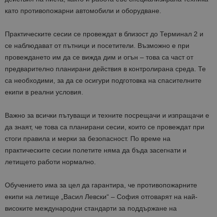
като противопожарни автомобили и оборудване.
Практическите сесии се провеждат в близост до Терминал 2 и
се наблюдават от пътници и посетители. Възможно е при
провеждането им да се вижда дим и огън – това са част от
предварително планирани действия в контролирана среда. Те
са необходими, за да се осигури подготовка на спасителните
екипи в реални условия.
Важно за всички пътуващи и техните посрещачи и изпращачи е
да знаят, че това са планирани сесии, които се провеждат при
стоги правила и мерки за безопасност. По време на
практическите сесии полетите няма да бъда засегнати и
летището работи нормално.
Обучението има за цел да гарантира, че противопожарните
екипи на летище „Васил Левски“ – София отговарят на най-
високите международни стандарти за поддържане на