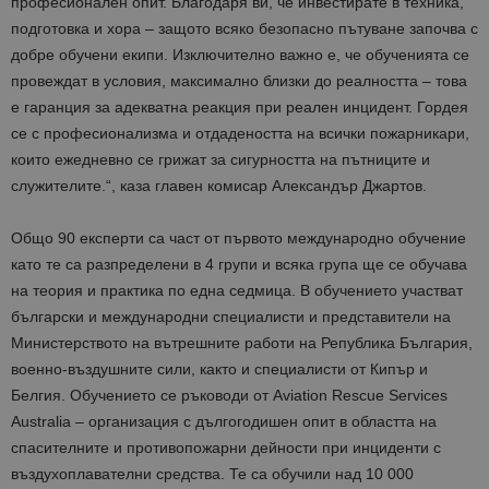
професионален опит. Благодаря ви, че инвестирате в техника,
подготовка и хора – защото всяко безопасно пътуване започва с
добре обучени екипи. Изключително важно е, че обученията се
провеждат в условия, максимално близки до реалността – това
е гаранция за адекватна реакция при реален инцидент. Гордея
се с професионализма и отдадеността на всички пожарникари,
които ежедневно се грижат за сигурността на пътниците и
служителите.“, каза главен комисар Александър Джартов.
Общо 90 експерти са част от първото международно обучение
като те са разпределени в 4 групи и всяка група ще се обучава
на теория и практика по една седмица. В обучението участват
български и международни специалисти и представители на
Министерството на вътрешните работи на Република България,
военно-въздушните сили, както и специалисти от Кипър и
Белгия. Обучението се ръководи от Aviation Rescue Services
Australia – организация с дългогодишен опит в областта на
спасителните и противопожарни дейности при инциденти с
въздухоплавателни средства. Те са обучили над 10 000