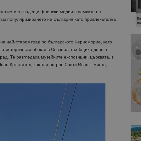
налисти от водещи френски медии в рамките на
към популяризирането на България като привлекателна
 на най-стария град по българското Черноморие, като
но-исторически обекти в Созопол, съобщиха днес от
ад. Те разгледаха музейните експозиции, църквата, в
оан Кръстител, както и остров Свети Иван – място,