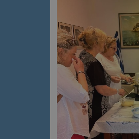
Име
Име
sc_is_visitor_uniq
is_visitor_unique
is_unique
_ga_B09EBBY8PY
_ga_WXPDN4HSCV
_ga_FK650GXHRZ
_ga