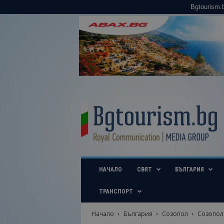
Bgtourism.
B
g
t
o
u
r
i
НАЧАЛО
СВЯТ
БЪЛГАРИЯ
s
m
.
ТРАНСПОРТ
b
g
Начало
България
Созопол
Созопол
–