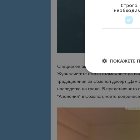
Строго
необходи
ПОКАЖЕТЕ 
Специален акцент в програмата беше п
Журналистите имаха възможност да вид
традиционния за Созопол десерт „Дамга“
наследство на града. В представянето 
“Аполония” в Созопол, което допринесе
Строго необходимит
управление на акау
Име
cookie_notice_acc