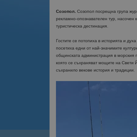
Созопол.
Созопол посрещна група жур
рекламно-опознавателен тур, насочен 
туристическа дестинация.
Гостите се потопиха в историята и духа
посетиха едни от най-значимите култур
общинската администрация в морския гр
която се съхраняват мощите на Свети Й
съхранило векове история и традиции.