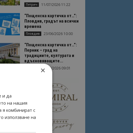
11/07/2026 11:22
Петрич
“Пощенска картичка от…”:
Пловдив, градът на всички
времена
23/06/2026 10:00
Пловдив
“Пощенска картичка от…”:
Перник – град на
традициите, културата и
вдъхновяващите...
×
17/06/2026 09:01
Перник
 и да
ето на нашия
а я комбинират с
то използване на