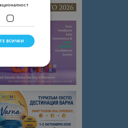
кционалност
ТЕ ВСИЧКИ
елско влизане и
тки.
омните съгласието
квитки на сайта.