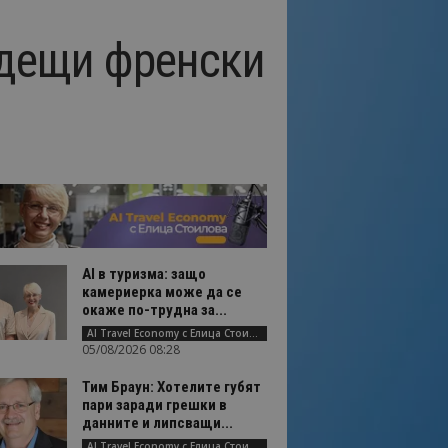
одещи френски
AI в туризма: защо
камериерка може да се
окаже по-трудна за...
AI Travel Economy с Елица Стоилова
05/08/2026 08:28
Тим Браун: Хотелите губят
пари заради грешки в
данните и липсващи...
AI Travel Economy с Елица Стоилова