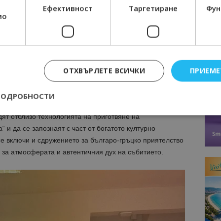
Ефективност
Таргетиране
Фун
мо
ОТХВЪРЛЕТЕ ВСИЧКИ
ПРИЕМЕ
ПОДРОБНОСТИ
редставянето на местните кулинарни традиции.
ят отблизо технологията на приготвяне на
 и да се запознаят с част от богатото културно
Строго необходимо
Ефективност
Таргетиране
Функционалност
се включи и сдружението за българо-гръцко приятелство
 за атмосферата и автентичния дух на събитието.
е бисквитки позволяват основната функционалност на уебсайта, като потребит
нта. Уебсайтът не може да се използва правилно без строго необходими бискви
Доставчик
/
Валиден
Описание
Домейн
до
epted
lisandraramos.com
7 дни
Тази бисквитка се използва, за да зап
bgtourism.bg
на потребителя за използването на бис