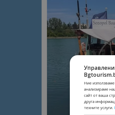
Управлени
Bgtourism.
Ние използваме 
анализираме на
сайт от ваша ст
друга информаци
техните услуги.