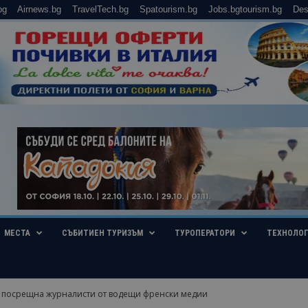
bg
Airnews.bg
TravelTech.bg
Spatourism.bg
Jobs.bgtourism.bg
Des
МЕСТА
СЪБИТИЕН ТУРИЗЪМ
ТУРОПЕРАТОРИ
ТЕХНОЛО
 посрещна журналисти от водещи френски медии