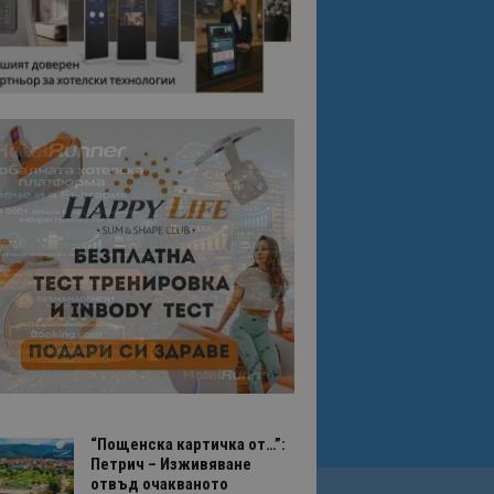
“Пощенска картичка от…”:
Петрич – Изживяване
отвъд очакваното