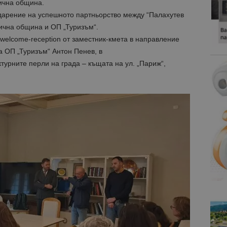
ична община.
арение на успешното партньорство между “Палахутев
ична община и ОП „Туризъм“.
welcome-reception от заместник-кмета в направление
 ОП „Туризъм“ Антон Пенев, в
турните перли на града – къщата на ул. „Париж“,