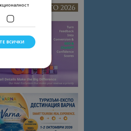
кционалност
ТЕ ВСИЧКИ
елско влизане и
тки.
омните съгласието
квитки на сайта.