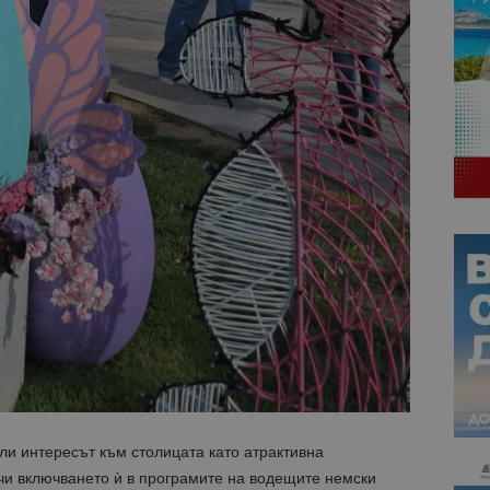
ли интересът към столицата като атрактивна
чи включването ѝ в програмите на водещите немски