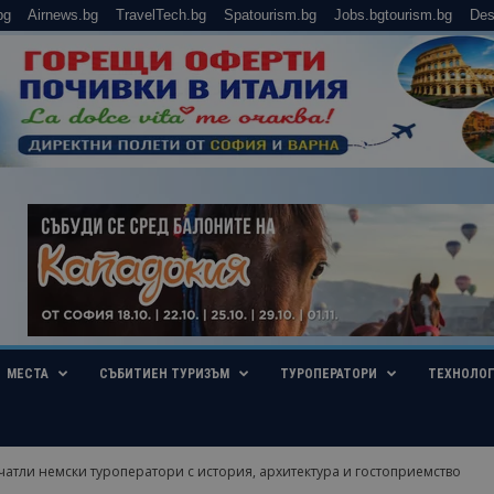
bg
Airnews.bg
TravelTech.bg
Spatourism.bg
Jobs.bgtourism.bg
Des
МЕСТА
СЪБИТИЕН ТУРИЗЪМ
ТУРОПЕРАТОРИ
ТЕХНОЛО
атли немски туроператори с история, архитектура и гостоприемство