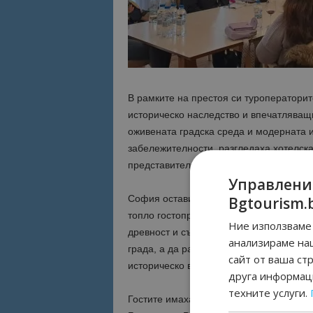
В рамките на престоя си туроператорит
историческо наследство и впечатляващи
оживената градска среда и модерната 
забележителности, разгледаха хотелска
представители на туристическия сектор
Управлени
София остави силно и трайно впечатлен
Bgtourism.
топло гостоприемство, жива културна с
Ние използваме 
древност и съвременност. Програма им
анализираме на
града, а да разкрие неговата душа – в 
сайт от ваша ст
историческо величие и модерна енерги
друга информаци
техните услуги.
Гостите имаха възможност да се докосн