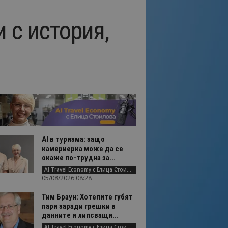
 с история,
AI в туризма: защо
камериерка може да се
окаже по-трудна за...
AI Travel Economy с Елица Стоилова
05/08/2026 08:28
Тим Браун: Хотелите губят
пари заради грешки в
данните и липсващи...
AI Travel Economy с Елица Стоилова