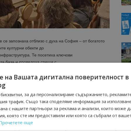
е се запознаха отблизо с духа на София – от богатото
те културни обекти до
инфраструктура. Те посетиха ключови
та база и проведоха срещи с
.
е на Вашата дигитална поверителност в
ие у гостите със своето архитектурно разнообразие,
bg
цена и съчетание между
бисквитки, за да персонализираме съдържанието, рекламите
аше за цел не просто да покаже забележителностите на
шия трафик. Също така споделяме информация за използван
цялото му
рана с нашите партньори за реклама и анализи, които може д
я.
я, която сте им предоставили или която са събрали от ваше
Прочетете още
ат и до едно от най-свещените и емблематични места в