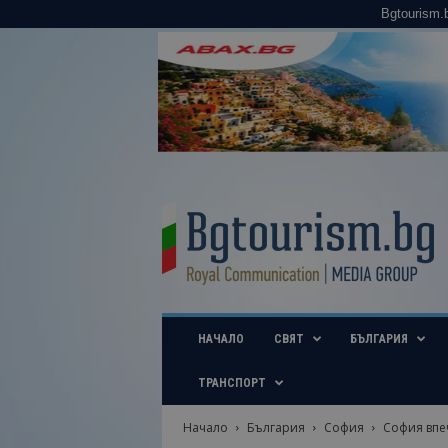
Bgtourism.
B
g
t
o
u
r
i
НАЧАЛО
СВЯТ
БЪЛГАРИЯ
s
m
.
ТРАНСПОРТ
b
g
Начало
България
София
София впеч
–