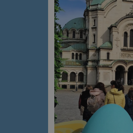
Име
Име
sc_is_visitor_uniq
is_visitor_unique
is_unique
_ga_B09EBBY8PY
_ga_WXPDN4HSCV
_ga_FK650GXHRZ
_ga