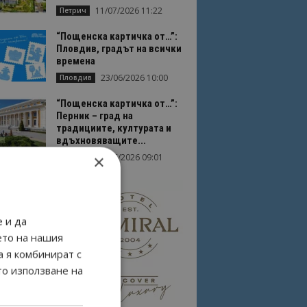
11/07/2026 11:22
Петрич
“Пощенска картичка от…”:
Пловдив, градът на всички
времена
23/06/2026 10:00
Пловдив
“Пощенска картичка от…”:
Перник – град на
традициите, културата и
вдъхновяващите...
×
17/06/2026 09:01
Перник
 и да
ето на нашия
а я комбинират с
то използване на