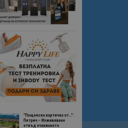
“Пощенска картичка от…”:
Петрич – Изживяване
отвъд очакваното