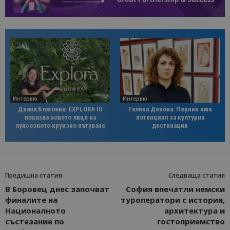
Интервю
Интервю
Диана Благоева: EXPLORA III
Галина Декова: Перник има
показва новото лице на
потенциал за културна
луксозното круизно пътуване
дестинация
Предишна статия
Следваща статия
В Боровец днес започват
София впечатли немски
финалите на
туроператори с история,
Националното
архитектура и
състезание по
гостоприемство