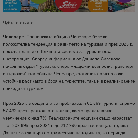
Чуйте статията:
Чепеларе.
Планинската община Чепеларе бележи
положителна тенденция в развитието на туризма и през 2025 г.,
показват данни от Единната система за туристическа
информация. Според информация от Даниела Сивенова,
началник отдел “Туризъм, спорт, младежки дейности, транспорт
и търговия” към община Чепеларе, статистиката ясно сочи
устойчив ръст както в броя на туристите, така и в реализираните
приходи от туризъм.
През 2025 г. в общината са пребивавали 61 569 туристи, спрямо
57 432 през предходната година, което представлява
увеличение с над 7%. Реализираните нощувки също нарастват
– от 202 895 през 2024 г. до 212 990 през настоящата година.
Данните са за първото тримесечие на годината, за периода