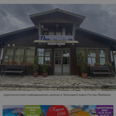
Jуристическият информационен център в Чепеларе/Снимка Руслан Йорданов