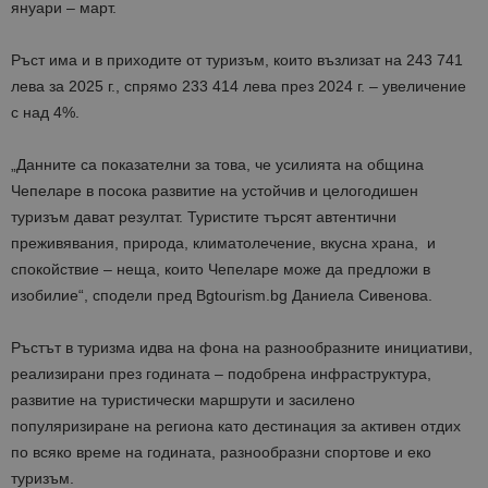
януари – март.
Ръст има и в приходите от туризъм, които възлизат на 243 741
лева за 2025 г., спрямо 233 414 лева през 2024 г. – увеличение
с над 4%.
„Данните са показателни за това, че усилията на община
Чепеларе в посока развитие на устойчив и целогодишен
туризъм дават резултат. Туристите търсят автентични
преживявания, природа, климатолечение, вкусна храна, и
спокойствие – неща, които Чепеларе може да предложи в
изобилие“, сподели пред Bgtourism.bg Даниела Сивенова.
Ръстът в туризма идва на фона на разнообразните инициативи,
реализирани през годината – подобрена инфраструктура,
развитие на туристически маршрути и засилено
популяризиране на региона като дестинация за активен отдих
по всяко време на годината, разнообразни спортове и еко
туризъм.