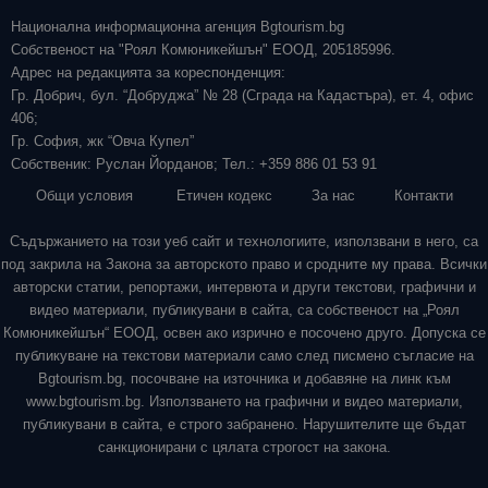
Национална информационна агенция Bgtourism.bg
Собственост на "Роял Комюникейшън" ЕООД, 205185996.
Адрес на редакцията за кореспонденция:
Гр. Добрич, бул. “Добруджа” № 28 (Сграда на Кадастъра), ет. 4, офис
406;
Гр. София, жк “Овча Купел”
Собственик: Руслан Йорданов; Тел.: +359 886 01 53 91
Общи условия
Етичен кодекс
За нас
Контакти
Съдържанието на този уеб сайт и технологиите, използвани в него, са
под закрила на Закона за авторското право и сродните му права. Всички
авторски статии, репортажи, интервюта и други текстови, графични и
видео материали, публикувани в сайта, са собственост на „Роял
Комюникейшън“ ЕООД, освен ако изрично е посочено друго. Допуска се
публикуване на текстови материали само след писмено съгласие на
Bgtourism.bg, посочване на източника и добавяне на линк към
www.bgtourism.bg. Използването на графични и видео материали,
публикувани в сайта, е строго забранено. Нарушителите ще бъдат
санкционирани с цялата строгост на закона.