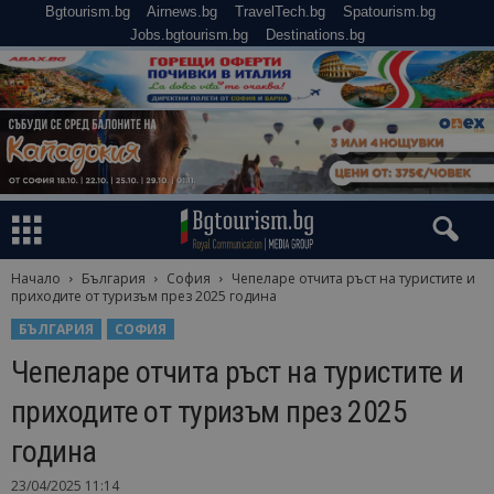
Bgtourism.bg
Airnews.bg
TravelTech.bg
Spatourism.bg
Jobs.bgtourism.bg
Destinations.bg
Начало
България
София
Чепеларе отчита ръст на туристите и
приходите от туризъм през 2025 година
БЪЛГАРИЯ
СОФИЯ
Чепеларе отчита ръст на туристите и
приходите от туризъм през 2025
година
23/04/2025 11:14