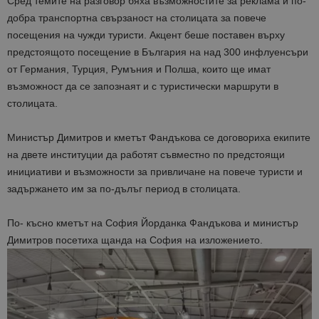
Сред темите на разговор бяха възможностите за реклама и по-
добра транспортна свързаност на столицата за повече
посещения на чужди туристи. Акцент беше поставен върху
предстоящото посещение в България на над 300 инфлуенсъри
от Германия, Турция, Румъния и Полша, които ще имат
възможност да се запознаят и с туристически маршрути в
столицата.
Министър Димитров и кметът Фандъкова се договориха екипите
на двете институции да работят съвместно по предстоящи
инициативи и възможности за привличане на повече туристи и
задържането им за по-дълъг период в столицата.
По- късно кметът на София Йорданка Фандъкова и министър
Димитров посетиха щанда на София на изложението.