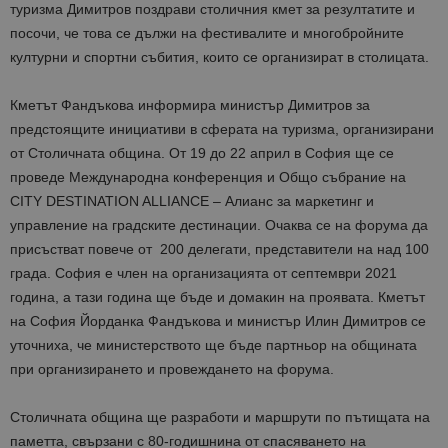
туризма Димитров поздрави столичния кмет за резултатите и
посочи, че това се дължи на фестивалите и многобройните
културни и спортни събития, които се организират в столицата.
Кметът Фандъкова информира министър Димитров за
предстоящите инициативи в сферата на туризма, организирани
от Столичната община. От 19 до 22 април в София ще се
проведе Международна конференция и Общо събрание на
CITY DESTINATION ALLIANCE – Алианс за маркетинг и
управление на градските дестинации. Очаква се на форума да
присъстват повече от 200 делегати, представители на над 100
града. София е член на организацията от септември 2021
година, а тази година ще бъде и домакин на проявата. Кметът
на София Йорданка Фандъкова и министър Илин Димитров се
уточниха, че министерството ще бъде партньор на общината
при организирането и провеждането на форума.
Столичната община ще разработи и маршрути по пътищата на
паметта, свързани с 80-годишнина от спасяването на