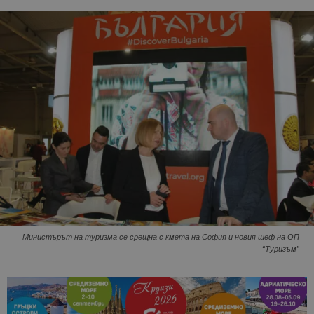
Министърът на туризма се срещна с кмета на София и новия шеф на ОП
“Туризъм”