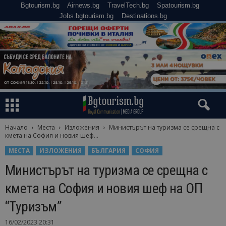
Bgtourism.bg
Airnews.bg
TravelTech.bg
Spatourism.bg
Jobs.bgtourism.bg
Destinations.bg
Начало
Места
Изложения
Министърът на туризма се срещна с
кмета на София и новия шеф...
МЕСТА
ИЗЛОЖЕНИЯ
БЪЛГАРИЯ
СОФИЯ
Министърът на туризма се срещна с
кмета на София и новия шеф на ОП
“Туризъм”
16/02/2023 20:31