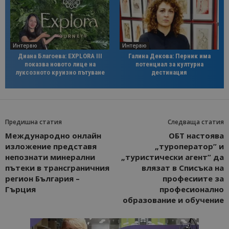
Интервю
Интервю
Диана Благоева: EXPLORA III
Галина Декова: Перник има
показва новото лице на
потенциал за културна
луксозното круизно пътуване
дестинация
Предишна статия
Следваща статия
Международно онлайн
ОБТ настоява
изложение представя
„туроператор” и
непознати минерални
„туристически агент” да
пътеки в трансграничния
влязат в Списъка на
регион България –
професиите за
Гърция
професионално
образование и обучение