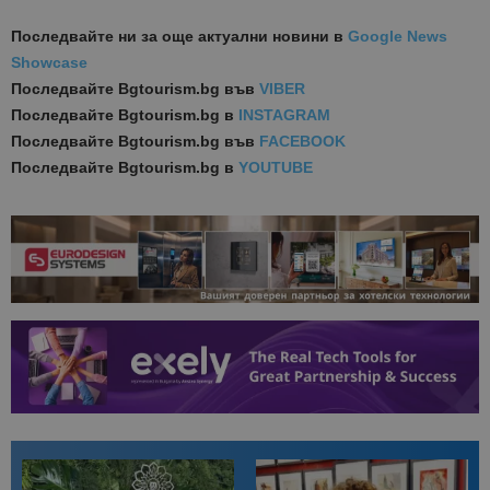
Последвайте ни за още актуални новини
в
Google News
Showcase
Последвайте
Bgtourism.bg във
VIBER
Последвайте
Bgtourism.bg в
INSTAGRAM
Последвайте
Bgtourism.bg във
FACEBOOK
Последвайте
Bgtourism.bg в
YOUTUBE