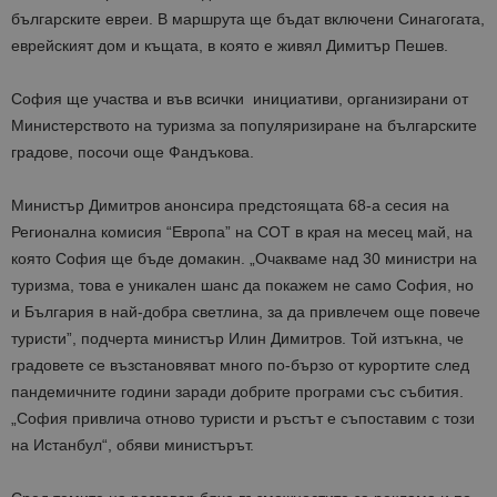
българските евреи. В маршрута ще бъдат включени Синагогата,
еврейският дом и къщата, в която е живял Димитър Пешев.
София ще участва и във всички инициативи, организирани от
Министерството на туризма за популяризиране на българските
градове, посочи още Фандъкова.
Министър Димитров анонсира предстоящата 68-а сесия на
Регионална комисия “Европа” на СОТ в края на месец май, на
която София ще бъде домакин. „Очакваме над 30 министри на
туризма, това е уникален шанс да покажем не само София, но
и България в най-добра светлина, за да привлечем още повече
туристи”, подчерта министър Илин Димитров. Той изтъкна, че
градовете се възстановяват много по-бързо от курортите след
пандемичните години заради добрите програми със събития.
„София привлича отново туристи и ръстът е съпоставим с този
на Истанбул“, обяви министърът.