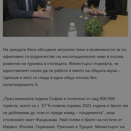
На срещата бяха обсъдени актуални теми и възможности за по-
ефективно сътрудничество на институционално ниво в посока
развитие на туризма в столицата. Министърът подчерта, че
единственият начин да се работи в името на общата кауза –
туризъм е като се гледа в една обща посока без
политизирането й.
„През миналата година София е посетена от над 900 000
туристи, които са с 57 % повече спрямо 2021 година и броят им
се доближава до този от преди ковид – пандемията“, каза
столичният кмет Фандъкова. Най-голям е броят на гостите от
Израел, Италия, Германия, Румъния и Турция. Министърът на