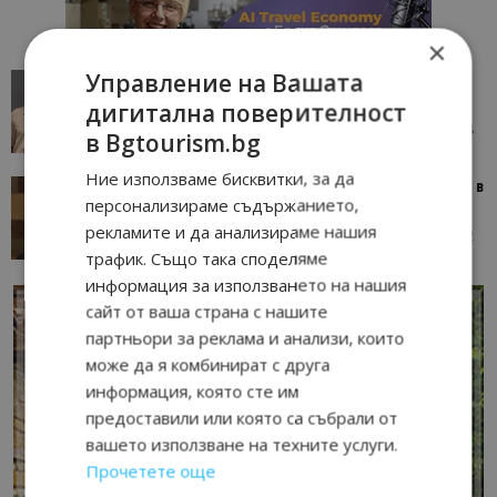
×
Управление на Вашата
AI в туризма: защо камериерка може да се
окаже по-трудна за...
дигитална поверителност
05/08/2026 08:28
AI Travel Economy с Елица Стоилова
в Bgtourism.bg
Ние използваме бисквитки, за да
Тим Браун: Хотелите губят пари заради грешки в
персонализираме съдържанието,
данните и липсващи...
рекламите и да анализираме нашия
13/07/2026 09:02
AI Travel Economy с Елица Стоилова
трафик. Също така споделяме
информация за използването на нашия
сайт от ваша страна с нашите
партньори за реклама и анализи, които
може да я комбинират с друга
информация, която сте им
предоставили или която са събрали от
вашето използване на техните услуги.
Прочетете още