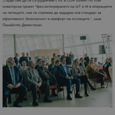
„Горди сме да си сътрудничим с А1 и СОФ Кънект по този
новаторски проект. Чрез интегрирането на IoT и AI в операциите
на летището, ние се стремим да зададем нов стандарт за
ефективност, безопасност и комфорт на пътниците.“, каза
Панайотис Деместихас.