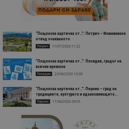
посетител 
помага за
проследяв
на
посетител
на навигац
взаимодей
с уебсайта
“Пощенска картичка от…”: Петрич – Изживяване
статистиче
отвъд очакваното
цели.
11/07/2026 11:22
Петрич
is_unique
1 година
Тази бискв
StatCounter
1 месец
е зададена
Ltd
StatCounter
.statcounter.com
да опреде
“Пощенска картичка от…”: Пловдив, градът на
дали сте за
всички времена
първи път
завръщащ 
23/06/2026 10:00
Пловдив
посетител.
_ga_B09EBBY8PY
.bgtourism.bg
1 година
Тази бискв
1 месец
се използв
“Пощенска картичка от…”: Перник – град на
Google Anal
традициите, културата и вдъхновяващите...
за запазва
състояние
17/06/2026 09:01
Перник
сесията.
_ga_WXPDN4HSCV
.bgtourism.bg
1 година
Тази бискв
1 месец
се използв
Google Anal
за запазва
състояние