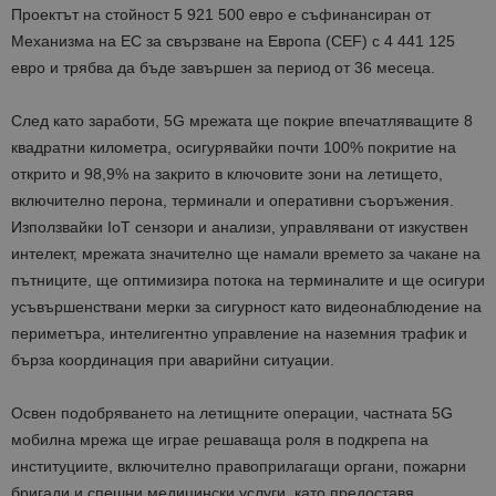
Проектът на стойност 5 921 500 евро е съфинансиран от
Механизма на ЕС за свързване на Европа (CEF) с 4 441 125
евро и трябва да бъде завършен за период от 36 месеца.
След като заработи, 5G мрежата ще покрие впечатляващите 8
квадратни километра, осигурявайки почти 100% покритие на
открито и 98,9% на закрито в ключовите зони на летището,
включително перона, терминали и оперативни съоръжения.
Използвайки IoT сензори и анализи, управлявани от изкуствен
интелект, мрежата значително ще намали времето за чакане на
пътниците, ще оптимизира потока на терминалите и ще осигури
усъвършенствани мерки за сигурност като видеонаблюдение на
периметъра, интелигентно управление на наземния трафик и
бърза координация при аварийни ситуации.
Освен подобряването на летищните операции, частната 5G
мобилна мрежа ще играе решаваща роля в подкрепа на
институциите, включително правоприлагащи органи, пожарни
бригади и спешни медицински услуги, като предоставя