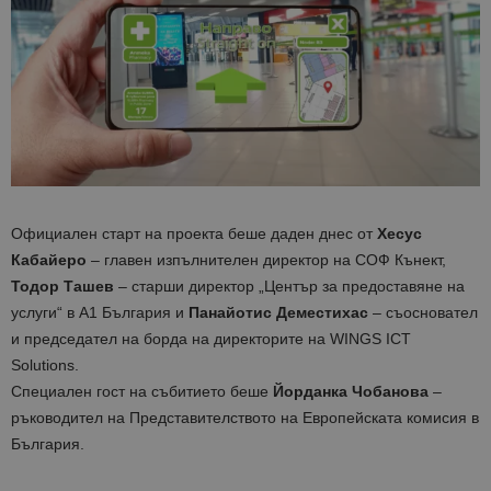
Официален старт на проекта беше даден днес от
Хесус
Кабайеро
– главен изпълнителен директор на СОФ Кънект,
Тодор Ташев
– старши директор „Център за предоставяне на
услуги“ в А1 България и
Панайотис Деместихас
– съосновател
и председател на борда на директорите на WINGS ICT
Solutions.
Специален гост на събитието беше
Йорданка Чобанова
–
ръководител на Представителството на Европейската комисия в
България.