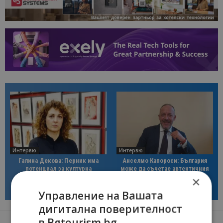
Интервю
Интервю
Галина Декова: Перник има
Анселмо Капороси: България
потенциал за културна
може да съчетае автентичния
дестинация
туризъм с технологиите на
×
бъдещето
Управление на Вашата
дигитална поверителност
в Bgtourism.bg