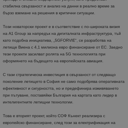
стабилна свързаност и анализ на данни в реално време за
бързо вземане на решения в критични ситуации.
Този новаторски проект е в съответствие с по-широката визия
на A1 Group за напредък на дигиталната инфраструктура, тъй
като подобна инициатива, „5GFORVIE“, се разработва на
летище Виена с 4,1 милиона евро финансиране от ЕС. Заедно
тези проекти засилват ролята на 5G технологията при
оформянето на бъдещето на европейската авиация.
С тази стратегическа инвестиция в свързаност от следващо
поколение летището в София не само подобрява оперативната
ефективност и сигурността, но и предефинира изживяването
при пътуване, поставяйки България на картата като лидер в
интелигентните летищни технологии.
Това е вторият проект, който СОФ Кънект реализира с
европейско финансиране, след този за електрификация на