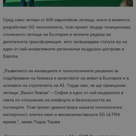
Сред само четири от 600 европейски летища, които в момента
разработват 5G технологията, този проект твърдо позиционира
столичното летище на България в челните редици на
дигиталната трансформация, като затвърждава статута му на
един от най-иновативните регионални въздушни центрове в
Европа.
„Развитието на иновациите и технологичните решения за
подобряване на бизнеса и качеството на живот в България е в
основата на стратегията на А1. Горди сме, че ще превърнем
летище „Васил Левски“ – София в едно от най-модерните в
света по отношение на комфорта и безопасността на
пътниците. Този проект демонстрира нашата технологична
експертност, опитен екип и висококачествената 5G ULTRA
мрежа.“, заяви Тодор Ташев.