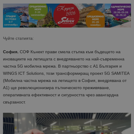
Чуйте статията:
София.
СОФ Кънект прави смела стъпка към бъдещето на
иновациите на летищата с внедряването на най-съвременна
частна 5G мобилна мрежа. В партньорство с A1 България и
WINGS ICT Solutions, този трансформиращ проект 5G SAMITEA
(Мобилна частна мрежа на летището в София, внедрявана от
A1) ще революционизира пътническото преживяване,
оперативната ефективност и сигурността чрез авангардна
свързаност.