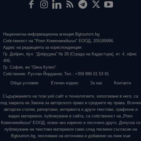
Национална информационна агенция Bgtourism.bg
Собственост на "Роял Комюникейшън" ЕООД, 205185996.
Адрес на редакцията за кореспонденция:
Гр. Добрич, бул. “Добруджа” № 28 (Сграда на Кадастъра), ет. 4, офис
406;
Гр. София, жк “Овча Купел”
Собственик: Руслан Йорданов; Тел.: +359 886 01 53 91
Общи условия
Етичен кодекс
За нас
Контакти
Съдържанието на този уеб сайт и технологиите, използвани в него, са
под закрила на Закона за авторското право и сродните му права. Всички
авторски статии, репортажи, интервюта и други текстови, графични и
видео материали, публикувани в сайта, са собственост на „Роял
Комюникейшън“ ЕООД, освен ако изрично е посочено друго. Допуска се
публикуване на текстови материали само след писмено съгласие на
Bgtourism.bg, посочване на източника и добавяне на линк към