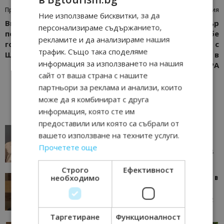
Предишна статия
Следваща статия
Ние използваме бисквитки, за да
Виенският Оперен Бал
Здравният министър
персонализираме съдържанието,
под знака на
Силви Кирилов бе
рекламите и да анализираме нашия
годишнината на Йохан
запознат с
трафик. Също така споделяме
Щраус-син
приоритетите в
информация за използването на нашия
дейността на BUBSPA
сайт от ваша страна с нашите
партньори за реклама и анализи, които
може да я комбинират с друга
информация, която сте им
предоставили или която са събрали от
AI в туризма: защо камериерка може да се
вашето използване на техните услуги.
окаже по-трудна за...
Прочетете още
05/08/2026 08:28
AI Travel Economy с Елица Стоилова
Строго
Ефективност
необходимо
Тим Браун: Хотелите губят пари заради грешки в
данните и липсващи...
13/07/2026 09:02
AI Travel Economy с Елица Стоилова
Таргетиране
Функционалност