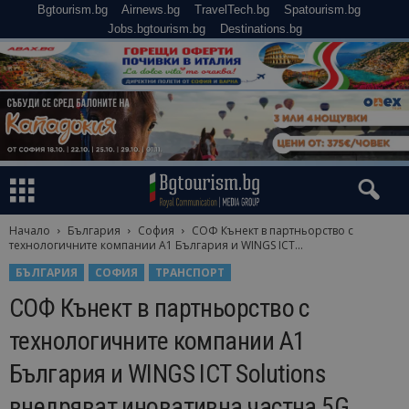
Bgtourism.bg
Airnews.bg
TravelTech.bg
Spatourism.bg
Jobs.bgtourism.bg
Destinations.bg
Начало
България
София
СОФ Кънект в партньорство с
технологичните компании А1 България и WINGS ICT...
БЪЛГАРИЯ
СОФИЯ
ТРАНСПОРТ
СОФ Кънект в партньорство с
технологичните компании А1
България и WINGS ICT Solutions
внeдряват иновативна частна 5G