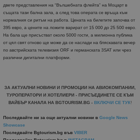
двете представления на “Вълшебната флейта” на Моцарт в
същата тази бална зала, а след това операта се връща към
нормалния си ритъм на работа. Цената на билетите започва от
395 евро, а цените на ложите варират от 15 000 до 25 500 евро.
На бала ще присъстват около 5000 гости, а милионна публика
от цял свят отново ще може да се наслади на бляскавата вечер
по австрийската телевизия ORF и германската 3SAT или чрез
различни дигитални платформи.
ЗА АКТУАЛНИ НОВИНИ И ПРОМОЦИИ НА АВИОКОМПАНИИ,
ТУРОПЕРАТОРИ И ХОТЕЛИЕРИ - ПРИСЪЕДИНЕТЕ СЕ КЪМ
ВАЙБЪР КАНАЛА НА BGTOURISM.BG -
ВКЛЮЧИ СЕ ТУК
!
Последвайте ни за още актуални новини
в
Google News
Showcase
Последвайте
Bgtourism.bg във
VIBER