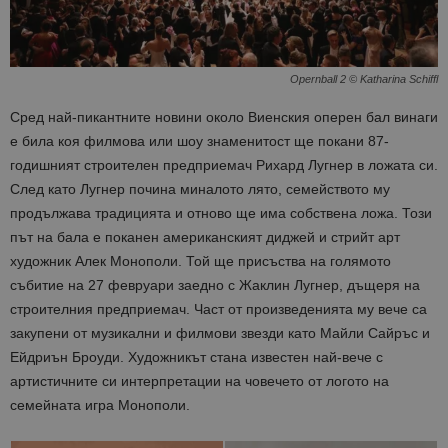
Opernball 2 © Katharina Schiffl
Сред най-пикантните новини около Виенския оперен бал винаги
е била коя филмова или шоу знаменитост ще покани 87-
годишният строителен предприемач Рихард Лугнер в ложата си.
След като Лугнер почина миналото лято, семейството му
продължава традицията и отново ще има собствена ложа. Този
път на бала е поканен американският диджей и стрийт арт
художник Алек Монополи. Той ще присъства на голямото
събитие на 27 февруари заедно с Жаклин Лугнер, дъщеря на
строителния предприемач. Част от произведенията му вече са
закупени от музикални и филмови звезди като Майли Сайръс и
Ейдриън Броуди. Художникът стана известен най-вече с
артистичните си интерпретации на човечето от логото на
семейната игра Монополи.