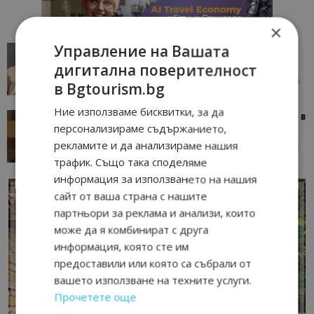
×
Управление на Вашата
AI в туризма: защо камериерка може да се
окаже по-трудна за...
дигитална поверителност
05/08/2026 08:28
AI Travel Economy с Елица Стоилова
в Bgtourism.bg
Ние използваме бисквитки, за да
Тим Браун: Хотелите губят пари заради грешки в
персонализираме съдържанието,
данните и липсващи...
рекламите и да анализираме нашия
13/07/2026 09:02
AI Travel Economy с Елица Стоилова
трафик. Също така споделяме
информация за използването на нашия
сайт от ваша страна с нашите
партньори за реклама и анализи, които
може да я комбинират с друга
информация, която сте им
предоставили или която са събрали от
вашето използване на техните услуги.
Прочетете още