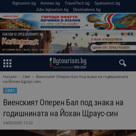
Bgtourism.bg
Airnews.bg
TravelTech.bg
Spatourism.bg
Jobs.bgtourism.bg
Destinations.bg
Начало
Свят
Виенският Оперен Бал под знака на годишнината
на Йохан Щраус-син
СВЯТ
Виенският Оперен Бал под знака на
годишнината на Йохан Щраус-син
24/02/2025 13:32