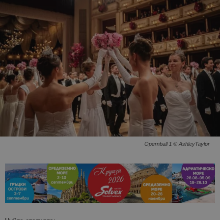
Opernball 1 © AshleyTaylor