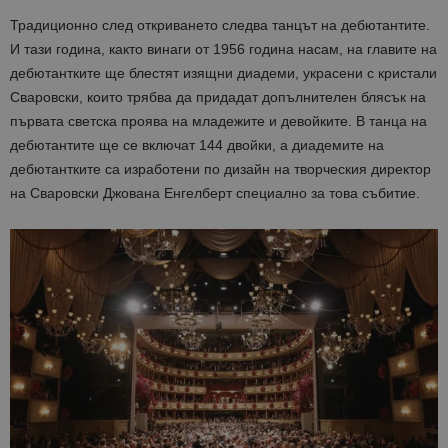
Традиционно след откриването следва танцът на дебютантите.
И тази година, както винаги от 1956 година насам, на главите на
дебютантките ще блестят изящни диадеми, украсени с кристали
Сваровски, които трябва да придадат допълнителен блясък на
първата светска проява на младежите и девойките. В танца на
дебютантите ще се включат 144 двойки, а диадемите на
дебютантките са изработени по дизайн на творческия директор
на Сваровски Джована Енгелберт специално за това събитие.