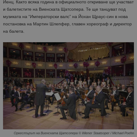
Йенц. Както всяка година в официалното откриване ще участват
и балетистите на Виенската Щатсопера. Те ще танцуват под
музиката на “Императорски валс” на Йохан Щраус-син в нова
постановка на Мартин Шлепфер, главен хореограф и директор
на балета.
Оркестърът на Виенската Щатсопера © Wiener Staatsoper / Michael Poehn