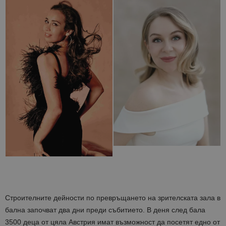
Строителните дейности по превръщането на зрителската зала в
бална започват два дни преди събитието. В деня след бала
3500 деца от цяла Австрия имат възможност да посетят едно от