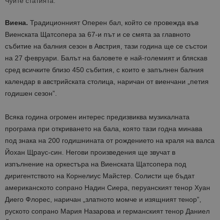
Чуйте статията:
Виена.
Традиционният Оперен бал, който се провежда във
Виенската Щатсопера за 67-и път и се смята за главното
събитие на балния сезон в Австрия, тази година ще се състои
на 27 февруари. Балът на баловете е най-големият и бляскав
сред всичките близо 450 събития, с които е запълнен балния
календар в австрийската столица, наричан от виенчани „петия
годишен сезон”.
Всяка година огромен интерес предизвиква музикалната
програма при откриването на бала, която тази годна минава
под знака на 200 годишнината от рождението на краля на валса
Йохан Щраус-син. Негови произведения ще звучат в
изпълнение на оркестъра на Виенската Щатсопера под
диригентството на Корнелиус Майстер. Солисти ще бъдат
американското сопрано Надин Сиера, перуанският тенор Хуан
Диего Флорес, наричан „златното момче и изящният тенор”,
руското сопрано Мария Назарова и германският тенор Даниел