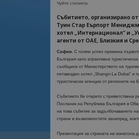
Чуйте статията:
Събитието, организирано от
Туин Стар Еърпорт Мениджмъ
хотел „Интернационал“ и „Уи
агенти от ОАЕ, Близкия и Ср
София.
С голям успех премина първото
България като атрактивна туристическа
съобщиха от Министерството на туризм
петзвезден хотел „Shangri-La Dubai” и
туристически агенции от регионите на Б
Събитието бе открито с приветствена р
Посланик на Република България в Обе
на това събитие за задълбочаването н
страни и възможностите занапред, което
Презентация за страната ни изнесоха д