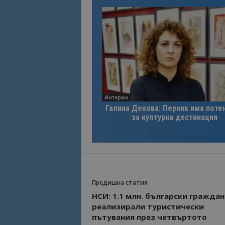
Интервю
Галина Декова: Перник има поте
за културна дестинация
Предишна статия
НСИ: 1.1 млн. български граждан
реализирали туристически
пътувания през четвъртото