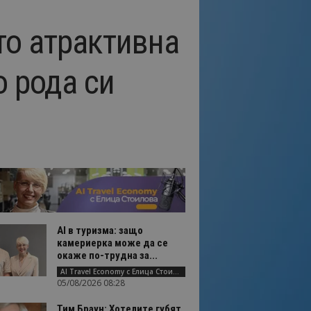
то атрактивна
о рода си
AI в туризма: защо
камериерка може да се
окаже по-трудна за...
AI Travel Economy с Елица Стоилова
05/08/2026 08:28
Тим Браун: Хотелите губят