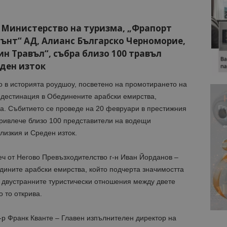
 Министерство на туризма, „Фрапорт
нт“ АД, Алианс Българско Черноморие,
н Травъл“, събра близо 100 травъл
еден изток
 в историята роудшоу, посветено на промотирането на
 дестинация в Обединените арабски емирства,
а. Събитието се проведе на 20 февруари в престижния
 привлече близо 100 представители на водещи
лизкия и Среден изток.
еч от Негово Превъзходителство г-н Иван Йорданов –
дините арабски емирства, който подчерта значимостта
а двустранните туристически отношения между двете
 то открива.
-р Франк Кванте – Главен изпълнителен директор на