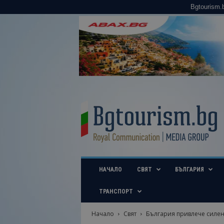
Bgtourism.
B
g
t
o
u
r
i
НАЧАЛО
СВЯТ
БЪЛГАРИЯ
s
m
.
ТРАНСПОРТ
b
g
Начало
Свят
България привлече силен 
–