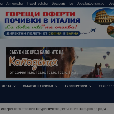
bg
Airnews.bg
TravelTech.bg
Spatourism.bg
Jobs.bgtourism.bg
Des
МЕСТА
СЪБИТИЕН ТУРИЗЪМ
ТУРОПЕРАТОРИ
ТЕХНОЛО
интерес като атрактивна туристическа дестинация на първо по рода...