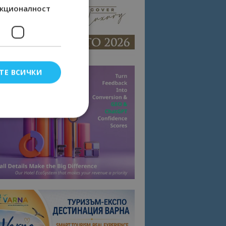
кционалност
ТЕ ВСИЧКИ
елско влизане и
тки.
омните съгласието
квитки на сайта.