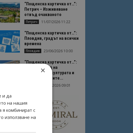
“Пощенска картичка от…”:
Петрич – Изживяване
отвъд очакваното
11/07/2026 11:22
Петрич
“Пощенска картичка от…”:
Пловдив, градът на всички
времена
23/06/2026 10:00
Пловдив
“Пощенска картичка от…”:
Перник – град на
×
традициите, културата и
вдъхновяващите...
17/06/2026 09:01
Перник
 и да
ето на нашия
а я комбинират с
то използване на