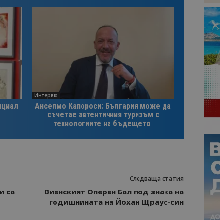
Интервю
нциал
Анселмо Капороси: България може да
съчетае автентичния туризъм с
технологиите на бъдещето
Следваща статия
и са
Виенският Оперен Бал под знака на
годишнината на Йохан Щраус-син