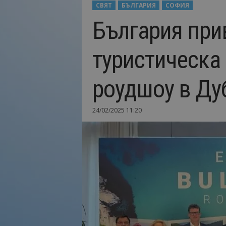
СВЯТ
БЪЛГАРИЯ
СОФИЯ
Н
България при
а
й
-
туристическа
в
а
ж
роудшоу в Ду
н
о
т
24/02/2025 11:20
о
о
т
т
у
р
и
з
м
а
!