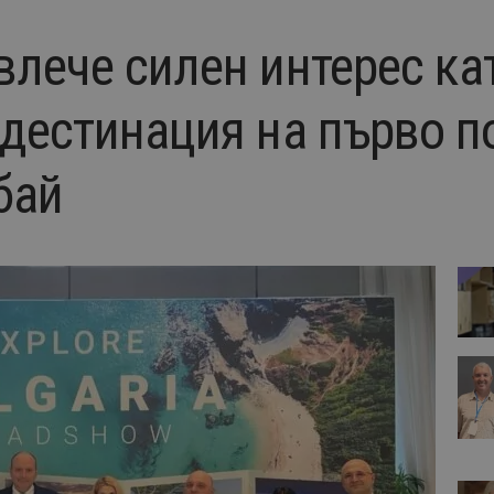
влече силен интерес ка
 дестинация на първо п
бай