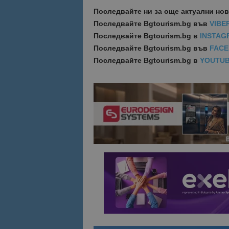
Последвайте ни за още актуални но
Име
Последвайте
Bgtourism.bg във
VIBE
Име
Последвайте
Bgtourism.bg в
INSTAG
sc_is_visitor_uniq
is_visitor_unique
Последвайте
Bgtourism.bg във
FAC
Последвайте
Bgtourism.bg в
YOUTU
is_unique
_ga_B09EBBY8PY
_ga_WXPDN4HSCV
_ga_FK650GXHRZ
_ga