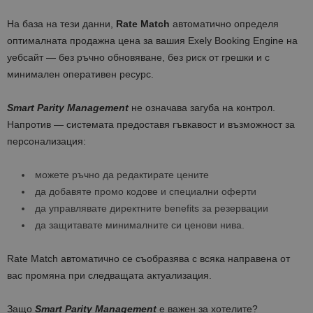
На база на тези данни,
Rate
Match
автоматично определя
оптималната продажна цена за вашия Exely Booking Engine на
уебсайт — без ръчно обновяване, без риск от грешки и с
минимален оперативен ресурс.
Smart
Parity
Management
не означава загуба на контрол.
Напротив — системата предоставя гъвкавост и възможност за
персонализация:
можете ръчно да редактирате цените
да добавяте промо кодове и специални оферти
да управлявате директните benefits за резервации
да защитавате минималните си ценови нива.
Rate Match автоматично се съобразява с всяка направена от
вас промяна при следващата актуализация.
Защо
Smart Parity Management
е важен за хотелите?