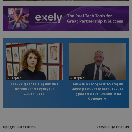
Интервю
Интервю
Галина Декова: Перник има
Анселмо Капороси: България
потенциал за културна
може да съчетае автентичния
дестинация
туризъм с технологиите на
бъдещето
Предишна статия
Следваща статия