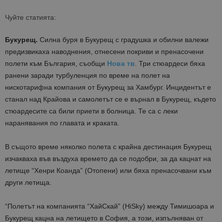
Чуйте статията:
Букурещ.
Силна буря в Букурещ с градушка и обилни валежи
предизвикаха наводнения, отнесени покриви и пренасочени
полети към България, съобщи
Нова тв
. Три стюардеси бяха
ранени заради турбуленция по време на полет на
нискотарифна компания от Букурещ за Хамбург. Инцидентът е
станал над Крайова и самолетът се е върнал в Букурещ, където
стюардесите са били приети в болница. Те са с леки
наранявания по главата и краката.
В същото време няколко полета с крайна дестинация Букурещ
изчакваха във въздуха времето да се подобри, за да кацнат на
летище “Хенри Коанда” (Отопени) или бяха пренасочвани към
други летища.
“Полетът на компанията “ХайСкай” (HiSky) между Тимишоара и
Букурещ кацна на летището в София, а този, изпълняван от