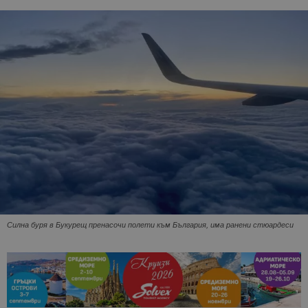
Силна буря в Букурещ пренасочи полети към България, има ранени стюардеси