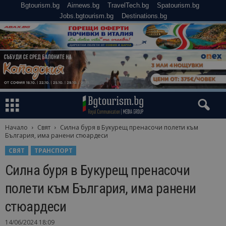
Bgtourism.bg
Airnews.bg
TravelTech.bg
Spatourism.bg
Jobs.bgtourism.bg
Destinations.bg
Начало
Свят
Силна буря в Букурещ пренасочи полети към
България, има ранени стюардеси
СВЯТ
ТРАНСПОРТ
Силна буря в Букурещ пренасочи
полети към България, има ранени
стюардеси
14/06/2024 18:09