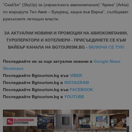
“СкайЪп” (SkyUp) за (израелската авиокомпания) “Аркиа” (Arkia)
по маршрута Тел Авив – Букурещ, кацна във Варна”, съобщават
румънските летищни власти.
ЗА АКТУАЛНИ НОВИНИ И ПРОМОЦИИ НА АВИОКОМПАНИИ,
ТУРОПЕРАТОРИ И ХОТЕЛИЕРИ - ПРИСЪЕДИНЕТЕ СЕ КЪМ
ВАЙБЪР КАНАЛА НА BGTOURISM.BG -
ВКЛЮЧИ СЕ ТУК
!
Последвайте ни за още актуални новини
в
Google News
Showcase
Последвайте
Bgtourism.bg във
VIBER
Последвайте
Bgtourism.bg в
INSTAGRAM
Последвайте
Bgtourism.bg във
FACEBOOK
Последвайте
Bgtourism.bg в
YOUTUBE