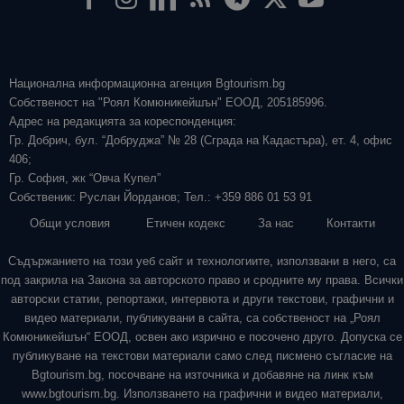
Национална информационна агенция Bgtourism.bg
Собственост на "Роял Комюникейшън" ЕООД, 205185996.
Адрес на редакцията за кореспонденция:
Гр. Добрич, бул. “Добруджа” № 28 (Сграда на Кадастъра), ет. 4, офис
406;
Гр. София, жк “Овча Купел”
Собственик: Руслан Йорданов; Тел.: +359 886 01 53 91
Общи условия
Етичен кодекс
За нас
Контакти
Съдържанието на този уеб сайт и технологиите, използвани в него, са
под закрила на Закона за авторското право и сродните му права. Всички
авторски статии, репортажи, интервюта и други текстови, графични и
видео материали, публикувани в сайта, са собственост на „Роял
Комюникейшън“ ЕООД, освен ако изрично е посочено друго. Допуска се
публикуване на текстови материали само след писмено съгласие на
Bgtourism.bg, посочване на източника и добавяне на линк към
www.bgtourism.bg. Използването на графични и видео материали,