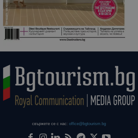
свържете се с нас:
office@bgtourism.bg