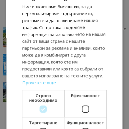
Ние използваме бисквитки, за да
персонализираме съдържанието,
рекламите и да анализираме нашия
трафик. Също така споделяме
“Пощенска картичка от…”: Петрич – Изживяване
информация за използването на нашия
отвъд очакваното
сайт от ваша страна с нашите
11/07/2026 11:22
Петрич
партньори за реклама и анализи, които
може да я комбинират с друга
“Пощенска картичка от…”: Пловдив, градът на
информация, която сте им
всички времена
предоставили или която са събрали от
23/06/2026 10:00
Пловдив
вашето използване на техните услуги.
Прочетете още
“Пощенска картичка от…”: Перник – град на
традициите, културата и вдъхновяващите...
Строго
Ефективност
17/06/2026 09:01
Перник
необходимо
Таргетиране
Функционалност