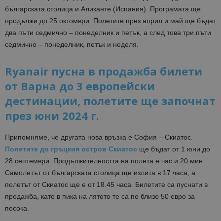
българската столица и Аликанте (Испания). Програмата ще
продължи до 25 октомври. Полетите през април и май ще бъдат
два пъти седмично – понеделник и петък, а след това три пъти
седмично – понеделник, петък и неделя.
Ryanair пусна в продажба билети
от Варна до 3 европейски
дестинации, полетите ще започнат
през юни 2024 г.
Припомняме, че другата нова връзка е София – Скиатос.
Полетите до гръцкия остров Скиатос
ще бъдат от 1 юни до
28 септември. Продължителността на полета е час и 20 мин.
Самолетът от българската столица ще излита в 17 часа, а
полетът от Скиатос ще е от 18.45 часа. Билетите са пуснати в
продажба, като в пика на лятото те са по близо 50 евро за
посока.