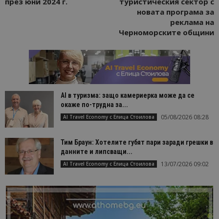
през юни 2024 г.
туристическия сектор с
новата програма за
реклама на
Черноморските общини
AI в туризма: защо камериерка може да се
окаже по-трудна за...
05/08/2026 08:28
AI Travel Economy с Елица Стоилова
Тим Браун: Хотелите губят пари заради грешки в
данните и липсващи...
13/07/2026 09:02
AI Travel Economy с Елица Стоилова