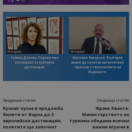
Интервю
Интервю
Галина Декова: Перник има
Анселмо Капороси: България
потенциал за културна
може да съчетае автентичния
дестинация
туризъм с технологиите на
бъдещето
Предишна статия
Следваща статия
Ryanair пусна в продажба
Франк Кванте:
билети от Варна до 3
Министерството на
европейски дестинации,
туризма обедини всички
полетите ще започнат
важни играчи в