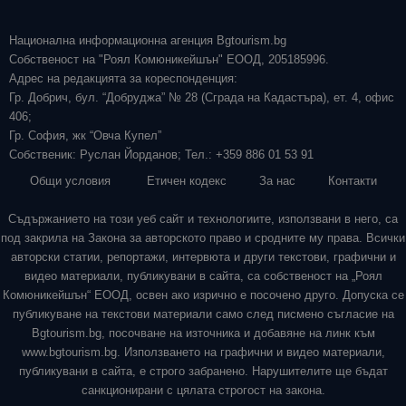
Национална информационна агенция Bgtourism.bg
Собственост на "Роял Комюникейшън" ЕООД, 205185996.
Адрес на редакцията за кореспонденция:
Гр. Добрич, бул. “Добруджа” № 28 (Сграда на Кадастъра), ет. 4, офис
406;
Гр. София, жк “Овча Купел”
Собственик: Руслан Йорданов; Тел.: +359 886 01 53 91
Общи условия
Етичен кодекс
За нас
Контакти
Съдържанието на този уеб сайт и технологиите, използвани в него, са
под закрила на Закона за авторското право и сродните му права. Всички
авторски статии, репортажи, интервюта и други текстови, графични и
видео материали, публикувани в сайта, са собственост на „Роял
Комюникейшън“ ЕООД, освен ако изрично е посочено друго. Допуска се
публикуване на текстови материали само след писмено съгласие на
Bgtourism.bg, посочване на източника и добавяне на линк към
www.bgtourism.bg. Използването на графични и видео материали,
публикувани в сайта, е строго забранено. Нарушителите ще бъдат
санкционирани с цялата строгост на закона.