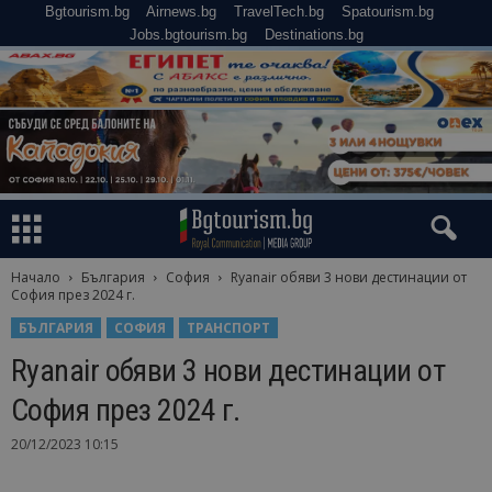
Bgtourism.bg
Airnews.bg
TravelTech.bg
Spatourism.bg
Jobs.bgtourism.bg
Destinations.bg
Начало
България
София
Ryanair обяви 3 нови дестинации от
София през 2024 г.
БЪЛГАРИЯ
СОФИЯ
ТРАНСПОРТ
Ryanair обяви 3 нови дестинации от
София през 2024 г.
20/12/2023 10:15