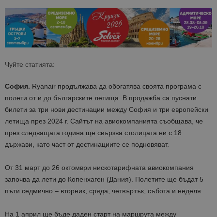
Чуйте статията:
София.
Ryanair продължава да обогатява своята програма с
полети от и до българските летища. В продажба са пуснати
билети за три нови дестинации между София и три европейски
летища през 2024 г. Сайтът на авиокомпанията съобщава, че
през следващата година ще свързва столицата ни с 18
държави, като част от дестинациите се подновяват.
От 31 март до 26 октомври нискотарифната авиокомпания
започва да лети до Копенхаген (Дания). Полетите ще бъдат 5
пъти седмично – вторник, сряда, четвъртък, събота и неделя.
На 1 април ще бъде даден старт на маршрута между