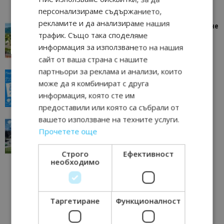
персонализираме съдържанието,
рекламите и да анализираме нашия
“Пощенска картичка от…”: Петрич – Изживяване
трафик. Също така споделяме
отвъд очакваното
информация за използването на нашия
11/07/2026 11:22
Петрич
сайт от ваша страна с нашите
партньори за реклама и анализи, които
“Пощенска картичка от…”: Пловдив, градът на
може да я комбинират с друга
всички времена
информация, която сте им
23/06/2026 10:00
Пловдив
предоставили или която са събрали от
вашето използване на техните услуги.
“Пощенска картичка от…”: Перник – град на
Прочетете още
традициите, културата и вдъхновяващите...
17/06/2026 09:01
Перник
Строго
Ефективност
необходимо
Таргетиране
Функционалност