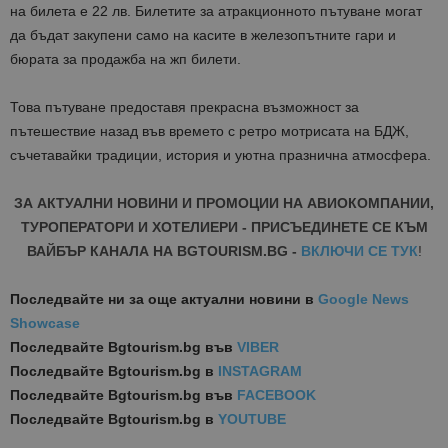
на билета е 22 лв. Билетите за атракционното пътуване могат
да бъдат закупени само на касите в железопътните гари и
бюрата за продажба на жп билети.
Това пътуване предоставя прекрасна възможност за
пътешествие назад във времето с ретро мотрисата на БДЖ,
съчетавайки традиции, история и уютна празнична атмосфера.
ЗА АКТУАЛНИ НОВИНИ И ПРОМОЦИИ НА АВИОКОМПАНИИ,
ТУРОПЕРАТОРИ И ХОТЕЛИЕРИ - ПРИСЪЕДИНЕТЕ СЕ КЪМ
ВАЙБЪР КАНАЛА НА BGTOURISM.BG -
ВКЛЮЧИ СЕ ТУК
!
Последвайте ни за още актуални новини
в
Google News
Showcase
Последвайте
Bgtourism.bg във
VIBER
Последвайте
Bgtourism.bg в
INSTAGRAM
Последвайте
Bgtourism.bg във
FACEBOOK
Последвайте
Bgtourism.bg в
YOUTUBE