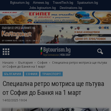
Bgtourism.bg
Airnews.bg
TravelTech.bg
Spatourism.bg
Jobs.bgtourism.bg
Destinations.bg
Начало
България
София
Специална ретро мотриса ще пътува
от София до Банкя на 1 март
БЪЛГАРИЯ
СОФИЯ
ТРАНСПОРТ
Специална ретро мотриса ще пътува
от София до Банкя на 1 март
14/02/2025 19:04