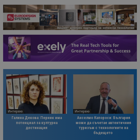
Интервю
Интервю
Галина Декова: Перник има
Анселмо Капороси: България
потенциал за културна
може да съчетае автентичния
дестинация
туризъм с технологиите на
бъдещето