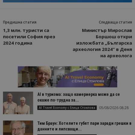
Предишна статия
Следваща статия
1,3 млн. туристи са
Министър Мирослав
посетили София през
Боршош откри
2024 година
изложбата „Българска
археология 2024“ в Деня
на археолога
AI в туризма: защо камериерка може да се
окаже по-трудна за...
05/08/2026 08:28
AI Travel Economy с Елица Стоилова
Тим Браун: Хотелите губят пари заради грешки в
данните и липсващи...