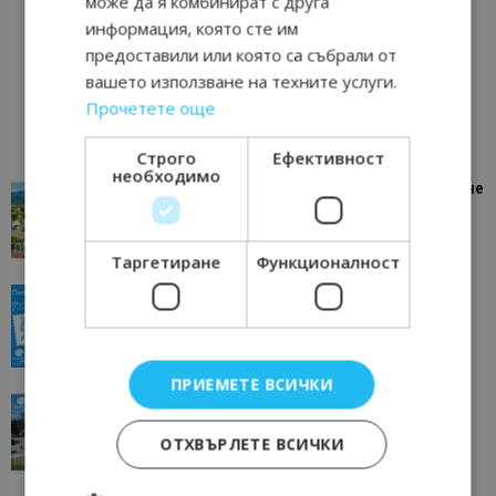
може да я комбинират с друга
информация, която сте им
предоставили или която са събрали от
вашето използване на техните услуги.
Прочетете още
Строго
Ефективност
необходимо
“Пощенска картичка от…”: Петрич – Изживяване
отвъд очакваното
11/07/2026 11:22
Петрич
Таргетиране
Функционалност
“Пощенска картичка от…”: Пловдив, градът на
всички времена
23/06/2026 10:00
Пловдив
ПРИЕМЕТЕ ВСИЧКИ
“Пощенска картичка от…”: Перник – град на
традициите, културата и вдъхновяващите...
ОТХВЪРЛЕТЕ ВСИЧКИ
17/06/2026 09:01
Перник