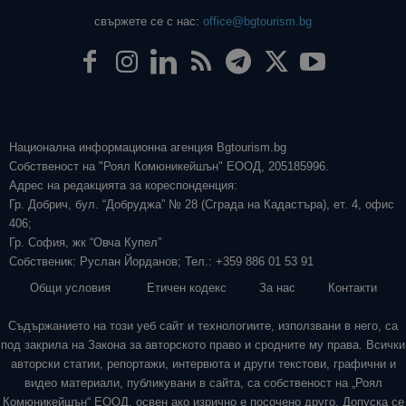
свържете се с нас:
office@bgtourism.bg
Национална информационна агенция Bgtourism.bg
Собственост на "Роял Комюникейшън" ЕООД, 205185996.
Адрес на редакцията за кореспонденция:
Гр. Добрич, бул. “Добруджа” № 28 (Сграда на Кадастъра), ет. 4, офис
406;
Гр. София, жк “Овча Купел”
Собственик: Руслан Йорданов; Тел.: +359 886 01 53 91
Общи условия
Етичен кодекс
За нас
Контакти
Съдържанието на този уеб сайт и технологиите, използвани в него, са
под закрила на Закона за авторското право и сродните му права. Всички
авторски статии, репортажи, интервюта и други текстови, графични и
видео материали, публикувани в сайта, са собственост на „Роял
Комюникейшън“ ЕООД, освен ако изрично е посочено друго. Допуска се