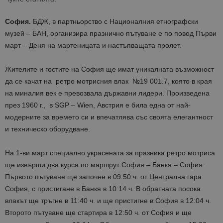
София.
БДЖ, в партньорство с Националния етнографски
музей – БАН, организира празнично пътуване е по повод Първи
март – Деня на мартеницата и настъпващата пролет.
Жителите и гостите на София ще имат уникалната възможност
да се качат на ретро мотрисния влак №19 001.7, която в края
на миналия век е превозвала държавни лидери. Произведена
през 1960 г., в SGP – Wien, Австрия е била една от най-
модерните за времето си и впечатлява със своята елегантност
и техническо оборудване.
На 1-ви март специално украсената за празника ретро мотриса
ще извърши два курса по маршрут София – Банкя – София.
Първото пътуване ще започне в 09:50 ч. от Централна гара
София, с пристигане в Банкя в 10:14 ч. В обратната посока
влакът ще тръгне в 11:40 ч. и ще пристигне в София в 12:04 ч.
Второто пътуване ще стартира в 12:50 ч. от София и ще