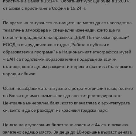
пристигне в Банкя в 13:14 ч. Обратният курс ще бъде в 15:00 ч.
от Банкя с пристигане в София в 15:24 ч.
По време на пътуването пътниците ще могат да се насладят на
тематична атмосфера и специални изненади, които ще ги
потопят в традициите на празника. „БДЖ-Пътнически превози“
ЕООД, в сътрудничество с отдел „Работа с публики и
образователни програми“ на Националният етнографски музей
– БАН са подготвили образователни подаръци за всички
пътници, които ще им разкрият интересни факти за българските
народни обичаи.
Освен незабравимото пътуване с ретро мотрисния влак, гостите
на Банкя ще имат възможност да посетят реставрираната
Централна минерална баня, която впечатлява с архитектурата
си, както и да се разходят из красивия градски парк.
Цената на двупосочния билет за възрастни е 44 лв. и включва
запазено седящо място. За деца до 10-годишна възраст цената