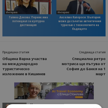
Интервю
Интервю
Галина Декова: Перник има
Анселмо Капороси: България
потенциал за културна
може да съчетае автентичния
дестинация
туризъм с технологиите на
бъдещето
Предишна статия
Следваща статия
Община Варна участва
Специална ретро
на международно
мотриса ще пътува от
туристическо
София до Банкя на 1
изложение в Кишинев
март
AI в туризма: защо камериерка може да се