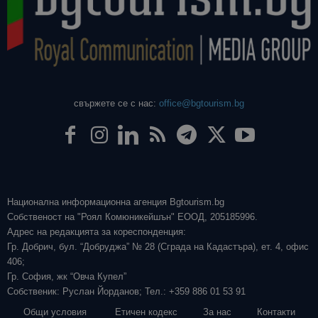
свържете се с нас:
office@bgtourism.bg
Национална информационна агенция Bgtourism.bg
Собственост на "Роял Комюникейшън" ЕООД, 205185996.
Адрес на редакцията за кореспонденция:
Гр. Добрич, бул. “Добруджа” № 28 (Сграда на Кадастъра), ет. 4, офис
406;
Гр. София, жк “Овча Купел”
Собственик: Руслан Йорданов; Тел.: +359 886 01 53 91
Общи условия
Етичен кодекс
За нас
Контакти