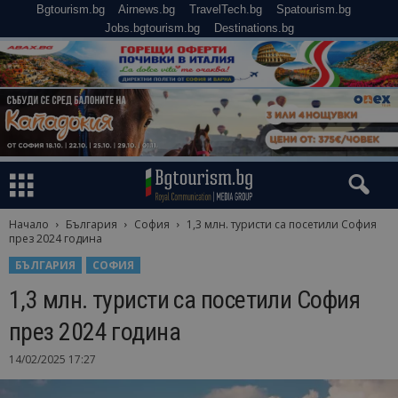
Bgtourism.bg
Airnews.bg
TravelTech.bg
Spatourism.bg
Jobs.bgtourism.bg
Destinations.bg
Начало
България
София
1,3 млн. туристи са посетили София
през 2024 година
БЪЛГАРИЯ
СОФИЯ
1,3 млн. туристи са посетили София
през 2024 година
14/02/2025 17:27