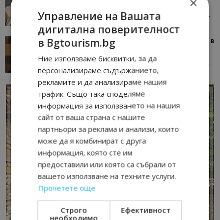
×
окаже по-трудна за...
Управление на Вашата
05/08/2026 08:28
AI Travel Economy с Елица Стоилова
дигитална поверителност
в Bgtourism.bg
Тим Браун: Хотелите губят пари заради грешки в
данните и липсващи...
Ние използваме бисквитки, за да
13/07/2026 09:02
AI Travel Economy с Елица Стоилова
персонализираме съдържанието,
рекламите и да анализираме нашия
трафик. Също така споделяме
информация за използването на нашия
сайт от ваша страна с нашите
партньори за реклама и анализи, които
може да я комбинират с друга
информация, която сте им
предоставили или която са събрали от
вашето използване на техните услуги.
Прочетете още
Строго
Ефективност
необходимо