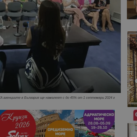
TA агенциите в България ще намалеят с до 45% от 1 септември 2024 г