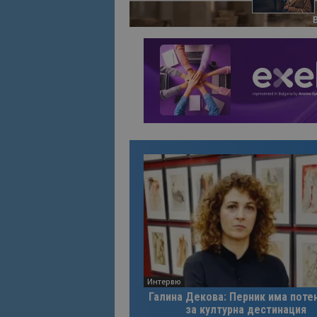
Име
Име
sc_is_visitor_uniq
is_visitor_unique
is_unique
_ga_B09EBBY8PY
_ga_WXPDN4HSCV
_ga_FK650GXHRZ
_ga
Интервю
Галина Декова: Перник има поте
за културна дестинация