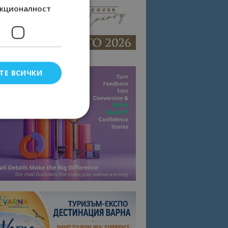
кционалност
ТЕ ВСИЧКИ
елско влизане и
тки.
омните съгласието
квитки на сайта.