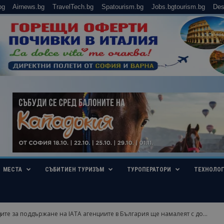
bg
Airnews.bg
TravelTech.bg
Spatourism.bg
Jobs.bgtourism.bg
Des
МЕСТА
СЪБИТИЕН ТУРИЗЪМ
ТУРОПЕРАТОРИ
ТЕХНОЛО
ите за поддържане на IATA агенциите в България ще намалеят с до...