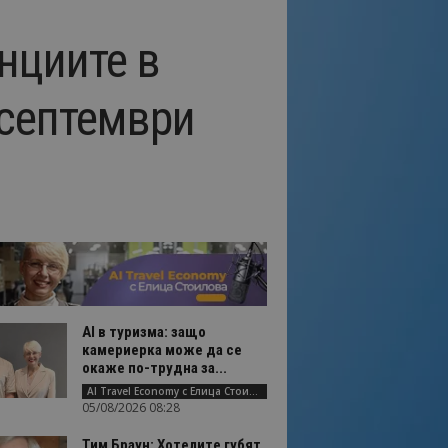
нциите в
 септември
AI в туризма: защо
камериерка може да се
окаже по-трудна за...
AI Travel Economy с Елица Стоилова
05/08/2026 08:28
Тим Браун: Хотелите губят