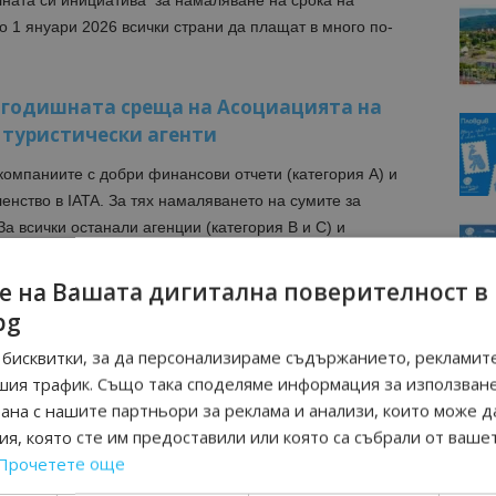
алната си инициатива за намаляване на срока на
о 1 януари 2026 всички страни да плащат в много по-
 годишната среща на Асоциацията на
 туристически агенти
омпаниите с добри финансови отчети (категория А) и
енство в IATA. За тях намаляването на сумите за
а всички останали агенции (категория В и С) и
ежест ще бъде с до 10% по-малка, поясни Елена
е на Вашата дигитална поверителност в
bg
условия, IATA агенциите ще трябва да поискат от IATA
бисквитки, за да персонализираме съдържанието, рекламите
ата за обезпечение след 01.09.2024 год. , след което
шия трафик. Също така споделяме информация за използван
банковата гаранция или депозит към IATA.
рана с нашите партньори за реклама и анализи, които може д
я, която сте им предоставили или която са събрали от ваше
 в Кюстендил са заети за Празника на
Прочетете още