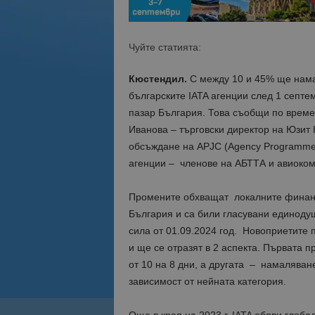
Чуйте статията:
Кюстендил.
С между 10 и 45% ще нама
българските IATA агенции след 1 септе
пазар България. Това съобщи по време
Иванова – търговски директор на Юзит
обсъждане на APJC (Agency Programme Jo
агенции – членове на АБТТА и авиоком
Промените обхващат локалните финанс
България и са били гласувани единодуш
сила от 01.09.2024 год. Новоприетите 
и ще се отразят в 2 аспекта. Първата 
от 10 на 8 дни, а другата – намаляван
зависимост от нейната категория.