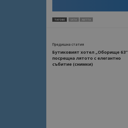
ТАГОВЕ
IATA
АБТТА
Предишна статия
Бутиковият хотел „Оборище 63“
посрещна лятото с елегантно
събитие (снимки)