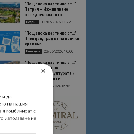
“Пощенска картичка от…”:
Петрич – Изживяване
отвъд очакваното
11/07/2026 11:22
Петрич
“Пощенска картичка от…”:
Пловдив, градът на всички
времена
23/06/2026 10:00
Пловдив
“Пощенска картичка от…”:
Перник – град на
×
традициите, културата и
вдъхновяващите...
17/06/2026 09:01
Перник
 и да
ето на нашия
а я комбинират с
то използване на