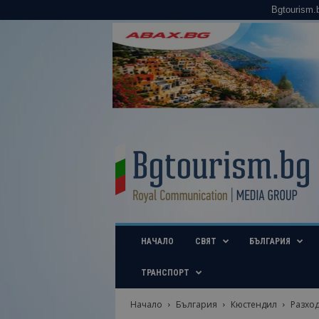
Bgtourism.
B
g
t
o
u
r
i
НАЧАЛО
СВЯТ
БЪЛГАРИЯ
s
m
.
ТРАНСПОРТ
b
g
Начало
България
Кюстендил
Разход
–