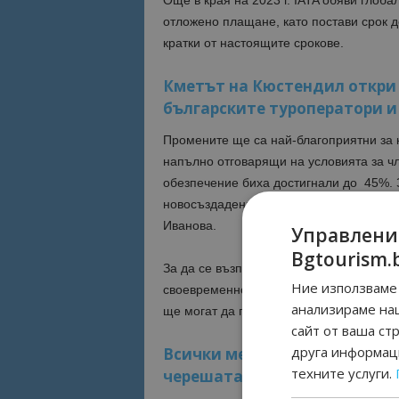
Още в края на 2023 г. IATA обяви глоб
отложено плащане, като постави срок д
кратки от настоящите срокове.
Кметът на Кюстендил откри
българските туроператори и
Промените ще са най-благоприятни за к
напълно отговарящи на условията за чл
обезпечение биха достигнали до 45%. З
новосъздадени агенции, финансовата т
Иванова.
Управлени
Bgtourism.
За да се възползват от тези облекчени 
Ние използваме 
своевременно да бъде преизчислена сум
анализираме на
ще могат да пристъпят към корекция и 
сайт от ваша ст
друга информаци
Всички места за настаняване
техните услуги.
черешата