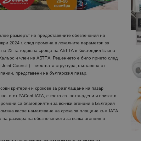
лее размерът на предоставяните обезпечения на
мври 2024 г. след промяна в локалните параметри за
 на 23-та годишна среща на АБТТА в Кюстендил Елена
 Калърс и член на АБТТА. Решението е било прието след
int Council ) – местната структура, съставена от
пании, представени на българския пазар.
ови критерии и срокове за разплащане на пазар
но и от PAConf IATA, с което са потвърдени и влизат в
промени са благоприятни за всички агенции в България
промяна касае намаляване на срока за плащане към IATA
е на размера на обезпечението за всяка агенция в