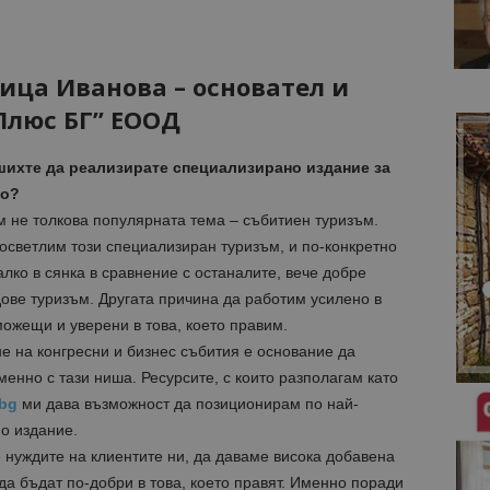
лица Иванова – основател и
Плюс БГ” ЕООД
шихте да реализирате специализирано издание за
то?
ъм не толкова популярната тема – събитиен туризъм.
осветлим този специализиран туризъм, и по-конкретно
лко в сянка в сравнение с останалите, вече добре
ове туризъм. Другата причина да работим усилено в
можещи и уверени в това, което правим.
е на конгресни и бизнес събития е основание да
менно с тази ниша. Ресурсите, с които разполагам като
bg
ми дава възможност да позиционирам по най-
о издание.
 нуждите на клиентите ни, да даваме висока добавена
да бъдат по-добри в това, което правят. Именно поради