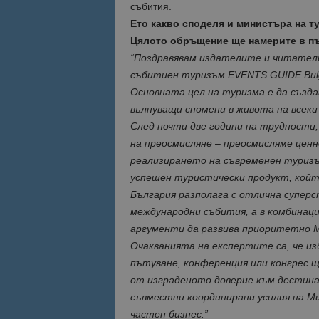
събития.
Ето какво споделя и министъра на т
Име
Име
Цялото обръщение ще намерите в п
sc_is_visitor_uniq
“Поздравявам издателите и читатели
is_visitor_unique
събитиен туризъм EVENTS GUIDE Bulg
Основната цел на туризма е да създав
вълнуващи спомени в живота на всеки 
is_unique
След почти две години на трудности, 
на преосмисляне – преосмисляме ценн
_ga_B09EBBY8PY
реализирането на съвременен туризъ
успешен туристически продукт, койт
_ga_WXPDN4HSCV
България разполага с отлична суперс
международни събития, а в комбинаци
_ga_FK650GXHRZ
аргументи да развива приоритетно 
Очакванията на експертите са, че из
_ga
пътуване, конференция или конгрес щ
от изграденото доверие към дестинац
съвместни координирани усилия на М
частен бизнес.”