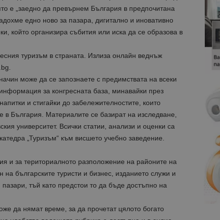
ято е „заедно да превърнем България в предпочитана
адохме едно ново за пазара, дигитално и иновативно
ки, който организира събития или иска да се образова в
ресния туризъм в страната. Излиза онлайн веднъж
bg.
начин може да се запознаете с предимствата на всеки
 информация за конгресната база, минавайки през
напитки и стигайки до забележителностите, които
че в България. Материалите се базират на изследване,
кия университет. Всички статии, анализи и оценки са
катедра „Туризъм“ към висшето учебно заведение.
я и за териториалното разположение на районите на
н на българските туристи и бизнес, изданието служи и
 пазари, тъй като предстои то да бъде достъпно на
же да нямат време, за да прочетат цялото богато