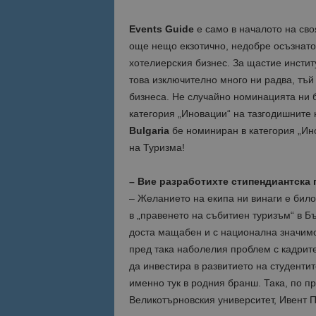
Events Guide
e само в началото на сво
още нещо екзотично, недобре осъзнато 
хотелиерския бизнес. За щастие инстит
това изключително много ни радва, тъй
бизнеса. Не случайно номинацията ни б
категория „Иновации“ на тазгодишните
Bulgaria
бе номиниран в категория „Ин
на Туризма!
– Вие разработихте стипендиантска 
– Желанието на екипа ни винаги е било
в „правенето на събитиен туризъм“ в Б
доста мащабен и с национална значимос
пред така наболелия проблем с кадрите
да инвестира в развитието на студенти
именно тук в родния бранш. Така, по п
Великотърновския университет, Ивент П