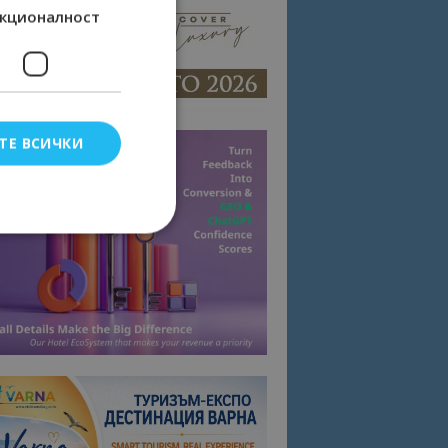
кционалност
ТЕ ВСИЧКИ
елско влизане и
тки.
омните съгласието
квитки на сайта.