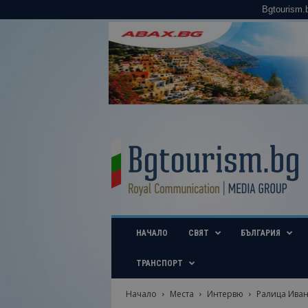
Bgtourism.
B
g
t
o
u
r
i
НАЧАЛО
СВЯТ
БЪЛГАРИЯ
s
m
.
ТРАНСПОРТ
b
g
Начало
Места
Интервю
Ралица Ивано
–