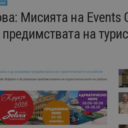
ИЯ
а: Мисията на Еvents G
а предимствата на тури
ide Bulgaria е да разкрива предимствата на туристическите ни райони