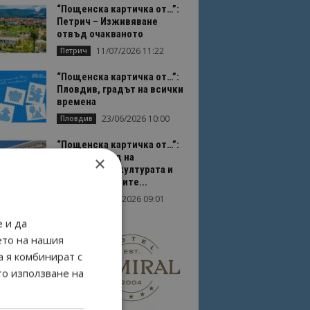
“Пощенска картичка от…”:
Петрич – Изживяване
отвъд очакваното
11/07/2026 11:22
Петрич
“Пощенска картичка от…”:
Пловдив, градът на всички
времена
23/06/2026 10:00
Пловдив
“Пощенска картичка от…”:
Перник – град на
×
традициите, културата и
вдъхновяващите...
17/06/2026 09:01
Перник
 и да
ето на нашия
а я комбинират с
то използване на