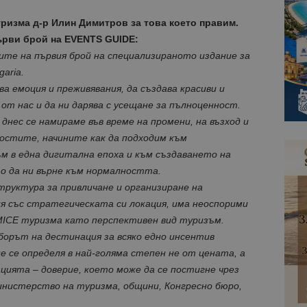
уризма д-р Илин Димитров за това което правим.
Доставчик
Доставчик
/
/
Домейн
Валиден
Валиден до
Описание
Описание
ърви брой на EVENTS GUIDE:
Домейн
до
ue
1 година 1 месец
Използва се за съхраняване на
StatCounter Ltd
те на първия брой на специализираното издание за
.bgtourism.bg
1 година
Тази бисквитка се използва, за да се определи
StatCounter
1 месец
уникален за сайта чрез присвояване на уникал
.statcounter.com
aria.
помага за проследяване на посетителите на н
а емоция и преживявания, да създава красиви и
взаимодействие с уебсайта за статистически ц
от нас и да ни дарява с усещане за пълноценност.
Декларацията за поверителност на Google
1 година
Тази бисквитка е зададена от StatCounter, за 
StatCounter
1 месец
сте за първи път или завръщащ се посетител.
Ltd
днес се намираме във време на промени, на възход и
.statcounter.com
остите, начините как да подходим към
.bgtourism.bg
1 година
Тази бисквитка се използва от Google Analytics
м в една дигитална епоха и към създаването на
1 месец
състоянието на сесията.
о да ни върне към нормалността.
.bgtourism.bg
1 година
Тази бисквитка се използва от Google Analytics
труктура за привличане и организиране на
1 месец
състоянието на сесията.
я със стратегическата си локация, има неоспорими
.bgtourism.bg
1 година
Тази бисквитка се използва от Google Analytics
1 месец
състоянието на сесията.
MICE туризма като перспективен вид туризъм.
борът на дестинация за всяко едно инсентив
1 година
Името на тази бисквитка е свързано с Google Un
Google LLC
1 месец
което е значителна актуализация на по-често 
.bgtourism.bg
е се определя в най-голяма степен не от цената, а
услуга за анализ на Google. Тази бисквитка се 
разграничаване на уникални потребители чре
ията – доверие, което може да се постигне чрез
произволно генериран номер като идентифика
инистерство на туризма, общини, Конгресно бюро,
Той се включва във всяка заявка за страница в
използва за изчисляване на данни за посетите
кампании за отчетите за анализ на сайтовете.