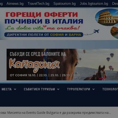
bg
Airnews.bg
TravelTech.bg
Spatourism.bg
Jobs.bgtourism.bg
Des
МЕСТА
СЪБИТИЕН ТУРИЗЪМ
ТУРОПЕРАТОРИ
ТЕХНОЛО
ва: Мисията на Еvents Guide Bulgaria е да разкрива предимствата на...