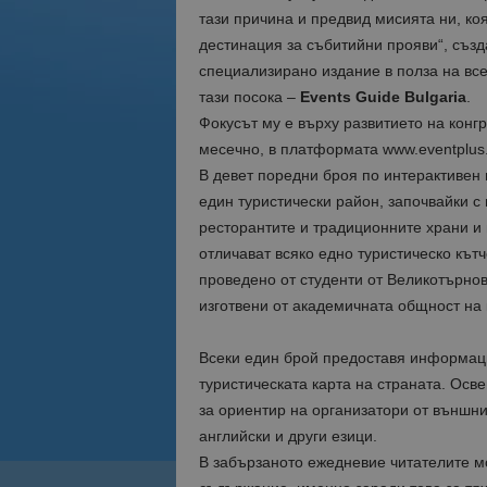
тази причина и предвид мисията ни, ко
дестинация за събитийни прояви“, създ
специализирано издание в полза на все
тази посока –
Еvents Guide Bulgaria
.
Фокусът му е върху развитието на конг
месечно, в платформата www.eventplus.
В девет поредни броя по интерактивен 
един туристически район, започвайки с
ресторантите и традиционните храни и 
отличават всяко едно туристическо кът
проведено от студенти от Великотърновс
изготвени от академичната общност на 
Всеки един брой предоставя информаци
туристическата карта на страната. Осве
за ориентир на организатори от външни
английски и други езици.
В забързаното ежедневие читателите мо