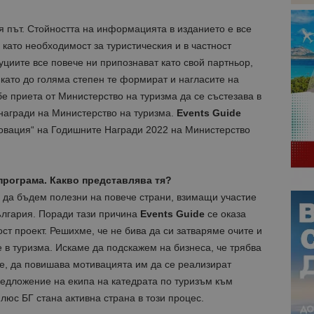
я път. Стойността на информацията в изданието е все
като необходимост за туристическия и в частност
уциите все повече ни припознават като свой партньор,
 като до голяма степен те формират и нагласите на
е приета от Министерство на туризма да се състезава в
 награди на Министерство на туризма.
Events Guide
овация“ на Годишните Награди 2022 на Министерство
програма. Какво представлява тя?
 да бъдем полезни на повече страни, взимащи участие
ългария. Поради тази причина
Events Guide
се оказа
т проект. Решихме, че не бива да си затваряме очите и
 в туризма. Искаме да подскажем на бизнеса, че трябва
те, да повишава мотивацията им да се реализират
редложение на екипа на катедрата по туризъм към
люс БГ стана активна страна в този процес.