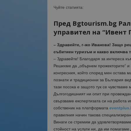
Чуйте статията:
Пред Bgtourism.bg Ра
управител на “Ивент 
– Здравейте, г-жо Иванова! Защо ре
събитиен туризъм и какво включва 
– Здравейте! Благодаря за интереса к
Решихме да „обърнем прожекторите“ и 
конгресния, който според мен остава ма
познати и традиционни за България вид
тази посока е защото тук се чувстваме 
Дългогодишният ни опит при провеждан
свързваме експертизата си на работа и
собственик на платформата
eventplus.
правилния начин такова специализиран
Винаги се стремим да удовлетворяваме
стойност на услуги ни, да им помагаме 