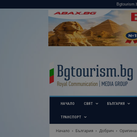
Bgtourism.
B
g
t
o
u
r
i
НАЧАЛО
СВЯТ
БЪЛГАРИЯ
s
m
.
ТРАНСПОРТ
b
g
Начало
България
Добрич
Оригинал
–