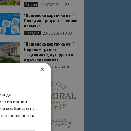
11/07/2026 11:22
Петрич
“Пощенска картичка от…”:
Пловдив, градът на всички
времена
23/06/2026 10:00
Пловдив
“Пощенска картичка от…”:
Перник – град на
традициите, културата и
вдъхновяващите...
×
17/06/2026 09:01
Перник
 и да
ето на нашия
а я комбинират с
то използване на