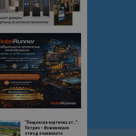
“Пощенска картичка от…”:
Петрич – Изживяване
отвъд очакваното