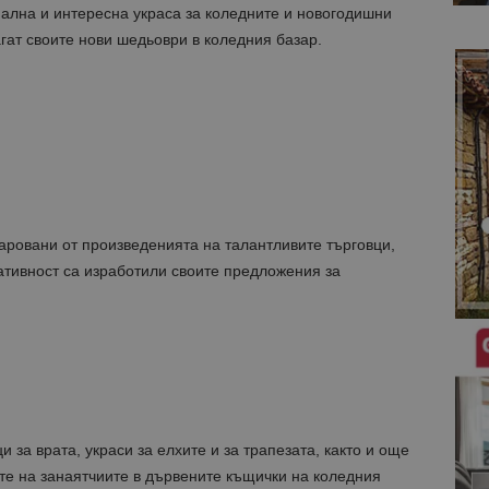
ална и интересна украса за коледните и новогодишни
гат своите нови шедьоври в коледния базар.
чаровани от произведенията на талантливите търговци,
ативност са изработили своите предложения за
 за врата, украси за елхите и за трапезата, както и още
те на занаятчиите в дървените къщички на коледния