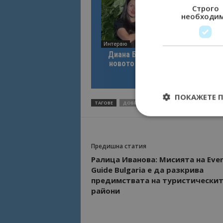
Строго
необходи
Интервю
Диана Благоева: EXPLORA III по
новото лице на луксозното кру
пътуване
ПОКАЖЕТЕ 
ТАГОВЕ
ДОБРИЧ
КОЛЕДНА УКРАСА
УКРАСА
Предишна статия
Строго необходимит
Ралица Иванова: Мисията на Еve
управление на акау
Guide Bulgaria е да разкрива
предимствата на туристическит
Име
райони
cookie_notice_acc