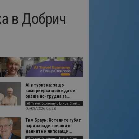
ха в Добрич
AI в туризма: защо
камериерка може да се
окаже по-трудна за...
AI Travel Economy с Елица Стоилова
05/08/2026 08:28
Тим Браун: Хотелите губят
пари заради грешки в
данните и липсващи...
AI Travel Economy с Елица Стоилова