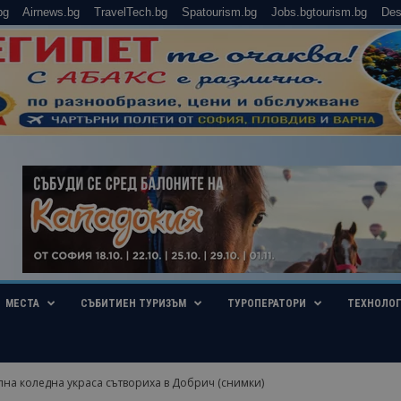
bg
Airnews.bg
TravelTech.bg
Spatourism.bg
Jobs.bgtourism.bg
Des
МЕСТА
СЪБИТИЕН ТУРИЗЪМ
ТУРОПЕРАТОРИ
ТЕХНОЛО
на коледна украса сътвориха в Добрич (снимки)