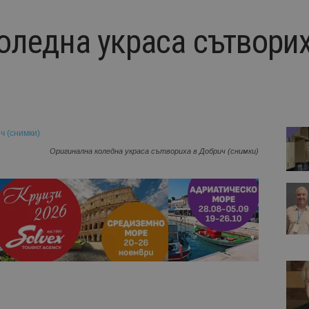
оледна украса сътвори
Оригинална коледна украса сътвориха в Добрич (снимки)