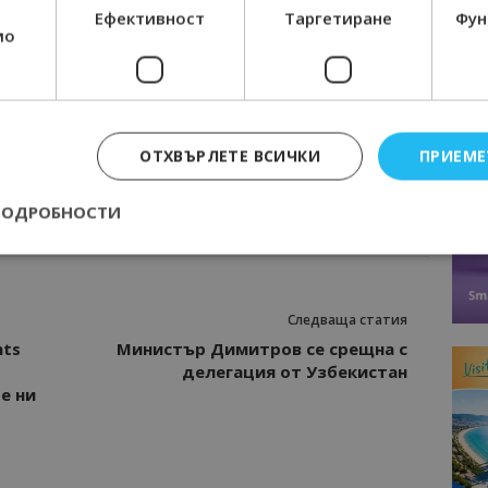
Ефективност
Таргетиране
Фун
мо
Интервю
казва
Галина Декова: Перник има потенциал
изно
за културна дестинация
ОТХВЪРЛЕТЕ ВСИЧКИ
ПРИЕМЕ
ПОДРОБНОСТИ
Строго необходимо
Ефективност
Таргетиране
Функционалност
Следваща статия
е бисквитки позволяват основната функционалност на уебсайта, като потребит
nts
Министър Димитров се срещна с
нта. Уебсайтът не може да се използва правилно без строго необходими бискви
делегация от Узбекистан
Доставчик
/
Валиден
е ни
Описание
Домейн
до
epted
lisandraramos.com
7 дни
Тази бисквитка се използва, за да зап
bgtourism.bg
на потребителя за използването на бис