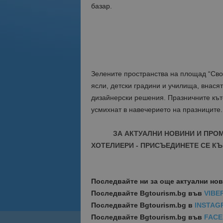
базар.
Зелените пространства на площад “Своб
ясли, детски градини и училища, внася
дизайнерски решения. Празничните къто
усмихнат в навечерието на празниците.
ЗА АКТУАЛНИ НОВИНИ И ПРО
ХОТЕЛИЕРИ - ПРИСЪЕДИНЕТЕ СЕ КЪ
Последвайте ни за още актуални но
Последвайте
Bgtourism.bg във
VIBE
Последвайте
Bgtourism.bg в
INSTAG
Последвайте
Bgtourism.bg във
FAC