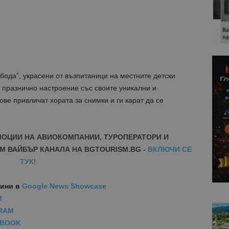
ода”, украсени от възпитаници на местните детски
т празнично настроение със своите уникални и
ве привличат хората за снимки и ги карат да се
МОЦИИ НА АВИОКОМПАНИИ, ТУРОПЕРАТОРИ И
М ВАЙБЪР КАНАЛА НА BGTOURISM.BG -
ВКЛЮЧИ СЕ
ТУК
!
вини
в
Google News Showcase
R
RAM
EBOOK