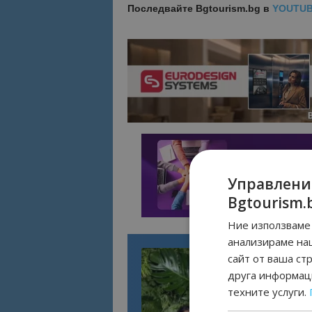
Последвайте
Bgtourism.bg в
YOUTU
Управлени
Bgtourism.
Ние използваме 
анализираме на
сайт от ваша ст
друга информаци
техните услуги.