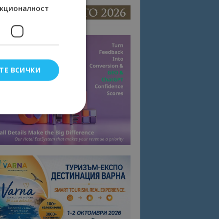
кционалност
ТЕ ВСИЧКИ
елско влизане и
тки.
омните съгласието
квитки на сайта.