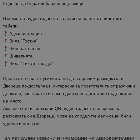
бъдеще да бъдат добавени още езици.
В момента аудио гидовете са активни на пет от пилотните
табели:
Администрация
Вила “Гостна“
Винената алея
Шивалнята
Вила “Тихото гнездо”
Проектът е част от усилията ни да направим разходката в
Двореца по-достъпна и интересна за посетителите от различни
държави, чрез кратко и лесно достъпно дигитално съдържание
на място.
Ако вече сте използвали QR аудио гидовете по време на
разходката си в Двореца, може да споделите дали са ви били
удобни и полезни.
ЗА АКТУАЛНИ НОВИНИ И ПРОМОЦИИ НА АВИОКОМПАНИИ,