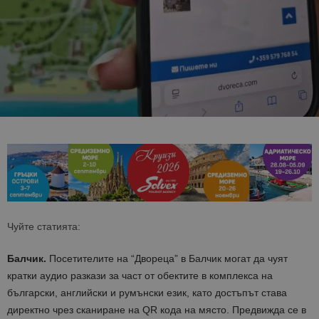
Чуйте статията:
Балчик.
Посетителите на “Двореца” в Балчик могат да чуят
кратки аудио разкази за част от обектите в комплекса на
български, английски и румънски език, като достъпът става
директно чрез сканиране на QR кода на място. Предвижда се в