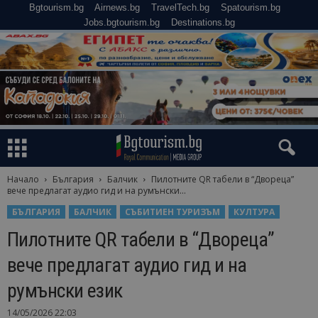
Bgtourism.bg
Airnews.bg
TravelTech.bg
Spatourism.bg
Jobs.bgtourism.bg
Destinations.bg
Начало
България
Балчик
Пилотните QR табели в “Двореца”
вече предлагат аудио гид и на румънски...
БЪЛГАРИЯ
БАЛЧИК
СЪБИТИЕН ТУРИЗЪМ
КУЛТУРА
Пилотните QR табели в “Двореца”
вече предлагат аудио гид и на
румънски език
14/05/2026 22:03