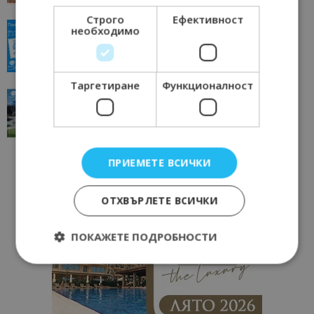
Строго
Ефективност
“Пощенска картичка от…”: Пловдив, градът на
необходимо
всички времена
23/06/2026 10:00
Пловдив
Таргетиране
Функционалност
“Пощенска картичка от…”: Перник – град на
традициите, културата и вдъхновяващите...
17/06/2026 09:01
Перник
ПРИЕМЕТЕ ВСИЧКИ
ОТХВЪРЛЕТЕ ВСИЧКИ
ПОКАЖЕТЕ ПОДРОБНОСТИ
Строго необходимо
Ефективност
Таргетиране
Функционалност