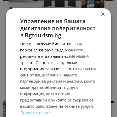
×
Управление на Вашата
дигитална поверителност
в Bgtourism.bg
Ние използваме бисквитки, за да
персонализираме съдържанието,
рекламите и да анализираме нашия
трафик. Също така споделяме
информация за използването на нашия
сайт от ваша страна с нашите
партньори за реклама и анализи, които
може да я комбинират с друга
информация, която сте им
предоставили или която са събрали от
“Пощенска картичка от…”: Петрич – Изживяване
вашето използване на техните услуги.
отвъд очакваното
Прочетете още
11/07/2026 11:22
Петрич