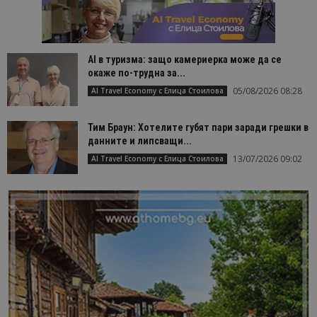
AI в туризма: защо камериерка може да се
окаже по-трудна за...
05/08/2026 08:28
AI Travel Economy с Елица Стоилова
Тим Браун: Хотелите губят пари заради грешки в
данните и липсващи...
13/07/2026 09:02
AI Travel Economy с Елица Стоилова