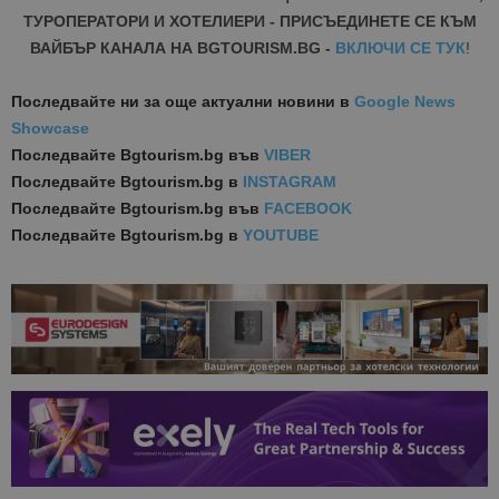
ТУРОПЕРАТОРИ И ХОТЕЛИЕРИ - ПРИСЪЕДИНЕТЕ СЕ КЪМ
ВАЙБЪР КАНАЛА НА BGTOURISM.BG -
ВКЛЮЧИ СЕ ТУК
!
Последвайте ни за още актуални новини
в
Google News
Showcase
Последвайте
Bgtourism.bg във
VIBER
Последвайте
Bgtourism.bg в
INSTAGRAM
Последвайте
Bgtourism.bg във
FACEBOOK
Последвайте
Bgtourism.bg в
YOUTUBE