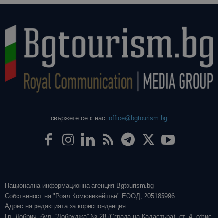
свържете се с нас:
office@bgtourism.bg
Национална информационна агенция Bgtourism.bg
Собственост на "Роял Комюникейшън" ЕООД, 205185996.
Адрес на редакцията за кореспонденция:
Гр. Добрич, бул. “Добруджа” № 28 (Сграда на Кадастъра), ет. 4, офис