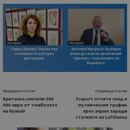
Интервю
Интервю
Галина Декова: Перник има
Анселмо Капороси: България
потенциал за културна
може да съчетае автентичния
дестинация
туризъм с технологиите на
бъдещето
Предишна статия
Следваща статия
Британка спечели 500
Fraport отчете спад в
000 евро от томболата
пътническия трафик
на Ryanair
през април заради
стачките на Lufthansa