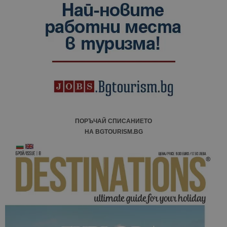
данни за
посетители
сесии и
кампании 
отчетите з
анализ на
сайтовете.
ПОРЪЧАЙ СПИСАНИЕТО
НА BGTOURISM.BG