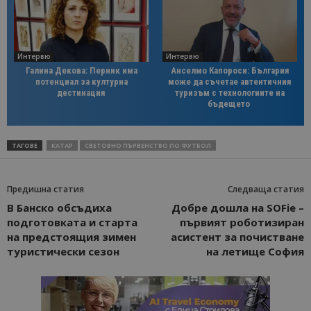
Интервю
Интервю
Галина Декова: Перник има
Анселмо Капороси: България
потенциал за културна
може да съчетае автентичния
дестинация
туризъм с технологиите на
бъдещето
ТАГОВЕ
КАТАР
СВЕТОВНО ПЪРВЕНСТВО ПО ФУТБОЛ
Предишна статия
Следваща статия
В Банско обсъдиха
Добре дошла на SOFie –
подготовката и старта
първият роботизиран
на предстоящия зимен
асистент за почистване
туристически сезон
на летище София