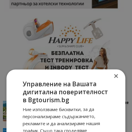
×
Управление на Вашата
дигитална поверителност
в Bgtourism.bg
“Пощенска картичка от…”: Петрич – Изживяване
отвъд очакваното
Ние използваме бисквитки, за да
персонализираме съдържанието,
11/07/2026 11:22
Петрич
рекламите и да анализираме нашия
трафик. Също така споделяме
“Пощенска картичка от…”: Пловдив, градът на