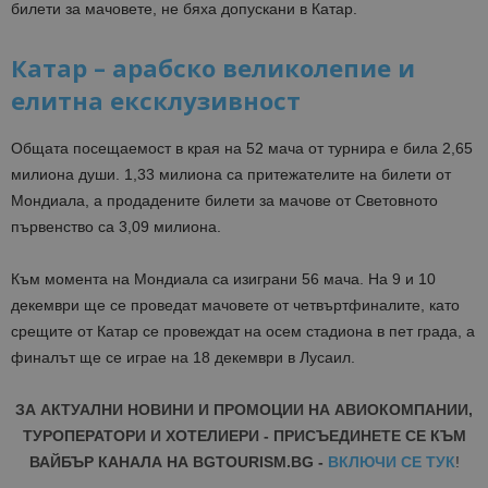
билети за мачовете, не бяха допускани в Катар.
Катар – арабско великолепие и
елитна ексклузивност
Общата посещаемост в края на 52 мача от турнира е била 2,65
милиона души. 1,33 милиона са притежателите на билети от
Мондиала, а продадените билети за мачове от Световното
първенство са 3,09 милиона.
Към момента на Мондиала са изиграни 56 мача. На 9 и 10
декември ще се проведат мачовете от четвъртфиналите, като
срещите от Катар се провеждат на осем стадиона в пет града, а
финалът ще се играе на 18 декември в Лусаил.
ЗА АКТУАЛНИ НОВИНИ И ПРОМОЦИИ НА АВИОКОМПАНИИ,
ТУРОПЕРАТОРИ И ХОТЕЛИЕРИ - ПРИСЪЕДИНЕТЕ СЕ КЪМ
ВАЙБЪР КАНАЛА НА BGTOURISM.BG -
ВКЛЮЧИ СЕ ТУК
!