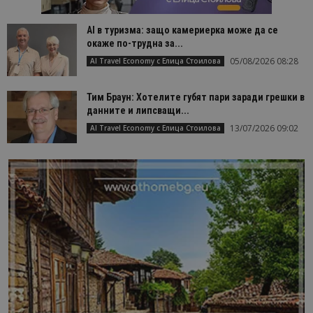
AI в туризма: защо камериерка може да се
окаже по-трудна за...
05/08/2026 08:28
AI Travel Economy с Елица Стоилова
Тим Браун: Хотелите губят пари заради грешки в
данните и липсващи...
13/07/2026 09:02
AI Travel Economy с Елица Стоилова