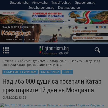
Bgtourism.bg
Airnews.bg
TravelTech.bg
Spatourism.bg
Jobs.bgtourism.bg
Destinations.bg
Начало
Събитиен туризъм
Катар '2022
Над 765 000 души са
посетили Катар през първите 17 дни на...
СЪБИТИЕН ТУРИЗЪМ
КАТАР '2022
СВЯТ
Над 765 000 души са посетили Катар
през първите 17 дни на Мондиала
08/12/2022 13:58