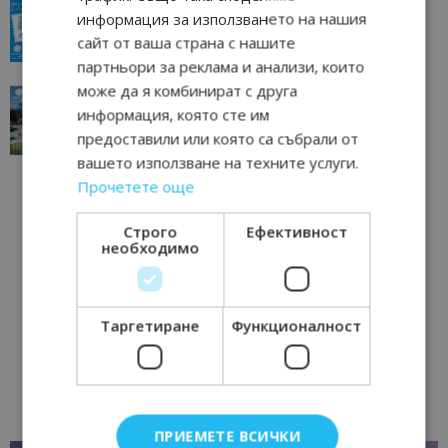
всички времена
информация за използването на нашия
сайт от ваша страна с нашите
23/06/2026 10:00
Пловдив
партньори за реклама и анализи, които
може да я комбинират с друга
“Пощенска картичка от…”: Перник – град на
традициите, културата и вдъхновяващите...
информация, която сте им
предоставили или която са събрали от
17/06/2026 09:01
Перник
вашето използване на техните услуги.
Прочетете още
Строго
Ефективност
необходимо
Таргетиране
Функционалност
ПРИЕМЕТЕ ВСИЧКИ