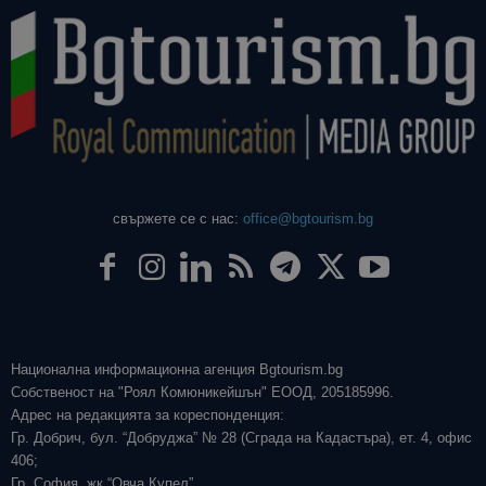
свържете се с нас:
office@bgtourism.bg
Национална информационна агенция Bgtourism.bg
Собственост на "Роял Комюникейшън" ЕООД, 205185996.
Адрес на редакцията за кореспонденция:
Гр. Добрич, бул. “Добруджа” № 28 (Сграда на Кадастъра), ет. 4, офис
406;
Гр. София, жк “Овча Купел”