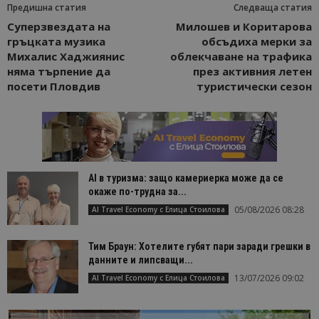
Предишна статия
Следваща статия
Суперзвездата на
Милошев и Коритарова
гръцката музика
обсъдиха мерки за
Михалис Хаджиянис
облекчаване на трафика
няма търпение да
през активния летен
посети Пловдив
туристически сезон
AI в туризма: защо камериерка може да се
окаже по-трудна за...
05/08/2026 08:28
AI Travel Economy с Елица Стоилова
Тим Браун: Хотелите губят пари заради грешки в
данните и липсващи...
13/07/2026 09:02
AI Travel Economy с Елица Стоилова