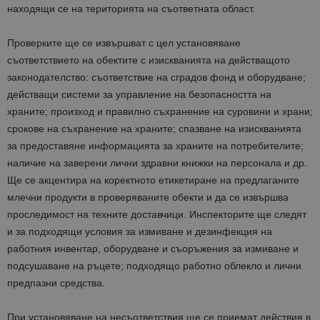
находящи се на територията на съответната област.
Проверките ще се извършват с цел установяване
съответствието на обектите с изискванията на действащото
законодателство: съответствие на сградов фонд и оборудване;
действащи системи за управление на безопасността на
храните; произход и правилно съхранение на суровини и храни;
срокове на съхранение на храните; спазване на изискванията
за предоставяне информацията за храните на потребителите;
наличие на заверени лични здравни книжки на персонала и др.
Ще се акцентира на коректното етикетиране на предлаганите
млечни продукти в проверяваните обекти и да се извършва
проследимост на техните доставчици. Инспекторите ще следят
и за подходящи условия за измиване и дезинфекция на
работния инвентар, оборудване и съоръжения за измиване и
подсушаване на ръцете; подходящо работно облекло и лични
предпазни средства.
При установяване на несъответствия ще се приемат действия в