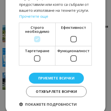
предоставили или която са събрали от
вашето използване на техните услуги.
Прочетете още
“Пощенска картичка от…”: Петрич – Изживяване
Строго
Ефективност
необходимо
отвъд очакваното
11/07/2026 11:22
Петрич
Таргетиране
Функционалност
“Пощенска картичка от…”: Пловдив, градът на
всички времена
23/06/2026 10:00
Пловдив
“Пощенска картичка от…”: Перник – град на
ПРИЕМЕТЕ ВСИЧКИ
традициите, културата и вдъхновяващите...
17/06/2026 09:01
Перник
ОТХВЪРЛЕТЕ ВСИЧКИ
ПОКАЖЕТЕ ПОДРОБНОСТИ