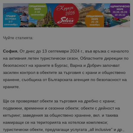
Чуйте статията:
София.
От днес до 13 септември 2024 г., във връзка с началото
на активния летен туристически сезон, Областните дирекции по
безопасност на храните в Бургас, Варна и Добрич започват
засилен контрол в обектите за търговия с храни и обществено
хранене, съобщиха от Българската агенция по безопасност на
храните.
Ще се проверяват обекти за търговия на дребно с храни;
подвижни, временни и сезонни обекти; обекти с дейност на
кетъринг; заведения за обществено хранене, вкл. и такива
намиращи се на територията на хотелски комплекси;
туристически обекти, предлагащи услугата „all inclusive“ и др.,