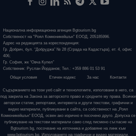
Национална информационна агенция Bgtourism.bg
Собственост на "Роял Комюникейшън" ЕООД, 205185996.
Адрес на редакцията за кореспонденция:
Гр. Добрич, бул. “Добруджа” № 28 (Сграда на Кадастъра), ет. 4, офис
406;
Гр. София, жк “Овча Купел”
Собственик: Руслан Йорданов; Тел.: +359 886 01 53 91
Общи условия
Етичен кодекс
За нас
Контакти
Съдържанието на този уеб сайт и технологиите, използвани в него, са
под закрила на Закона за авторското право и сродните му права. Всички
авторски статии, репортажи, интервюта и други текстови, графични и
видео материали, публикувани в сайта, са собственост на „Роял
Комюникейшън“ ЕООД, освен ако изрично е посочено друго. Допуска се
публикуване на текстови материали само след писмено съгласие на
Bgtourism.bg, посочване на източника и добавяне на линк към
www.bgtourism.bg. Използването на графични и видео материали,