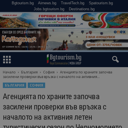
Bgtourism.bg
Airnews.bg
TravelTech.bg
Spatourism.bg
Jobs.bgtourism.bg
Destinations.bg
Начало
България
София
Агенцията по храните започва
засилени проверки във връзка с началото на активния...
БЪЛГАРИЯ
СОФИЯ
Агенцията по храните започва
засилени проверки във връзка с
началото на активния летен
туристически сезон по Черноморието