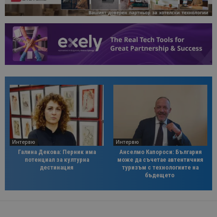
Интервю
Интервю
Галина Декова: Перник има
Анселмо Капороси: България
потенциал за културна
може да съчетае автентичния
дестинация
туризъм с технологиите на
бъдещето