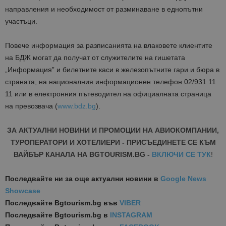
направления и
необходимост от разминаване в еднопътни
участъци.
Повече
информация за разписанията на влаковете клиентите
на БДЖ могат да получат от служителите на гишетата
„Информация” и билетните каси в железопътните гари и бюра в
страната, на националния информационен телефон 02/931 11
11 или в електронния пътеводител на официалната страница
на превозвача (
www
.
bdz.bg
).
ЗА АКТУАЛНИ НОВИНИ И ПРОМОЦИИ НА АВИОКОМПАНИИ,
ТУРОПЕРАТОРИ И ХОТЕЛИЕРИ - ПРИСЪЕДИНЕТЕ СЕ КЪМ
ВАЙБЪР КАНАЛА НА BGTOURISM.BG -
ВКЛЮЧИ СЕ ТУК
!
Последвайте ни за още актуални новини
в
Google News
Showcase
Последвайте
Bgtourism.bg във
VIBER
Последвайте
Bgtourism.bg в
INSTAGRAM