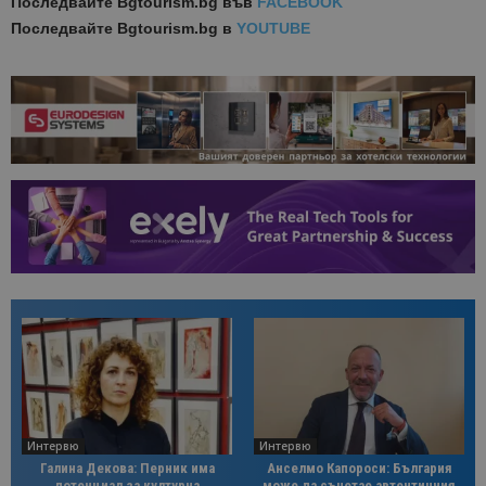
Последвайте
Bgtourism.bg във
FACEBOOK
Последвайте
Bgtourism.bg в
YOUTUBE
Интервю
Интервю
Галина Декова: Перник има
Анселмо Капороси: България
потенциал за културна
може да съчетае автентичния