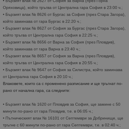
•
Бързият влак № 2627 от София за Варна (през Горна
Оряховица), който тръ
гва от Централна гара София в 2
3
:
00
ч.;
•
Бързият влак № 8626
от Бургас за София (през Стара Загора
),
ко
йто заминава от гара Бургас в 2
2
:
2
0 ч.;
•
Бързият влак № 8627 от София за Бургас (през
Стара Загора
),
който тръгва от Централна гара
София в 22:
2
5 ч.;
•
Бързият влак № 8656 от Варна за София (през Пловдив),
кой
то заминава от гара Варна в 23:
4
0
ч.;
•
Бързият влак № 8657 от София за Варна (през Пловдив),
който тръ
гва от Централна гара София в 20:5
5 ч.;
•
Бързият влак № 9647 от София за Силистра, който заминава
от Централна гара София в 20:10
ч.;
Влаковете, които са с променено разписание и ще тръгнат по-
рано от начална гара, са следните:
•
Бързият
влак № 16
20
от
Пловдив за София
, ще зами
не с
50
минути по-рано от гара
Пловдив
, т.е. в
06:05
ч.;
•
Пътническият влак № 16101 от Септем
ври за Добринище, ще
тръгне с 60
минути по-р
ано от гара Септември, т.е. в 02:4
0 ч.;