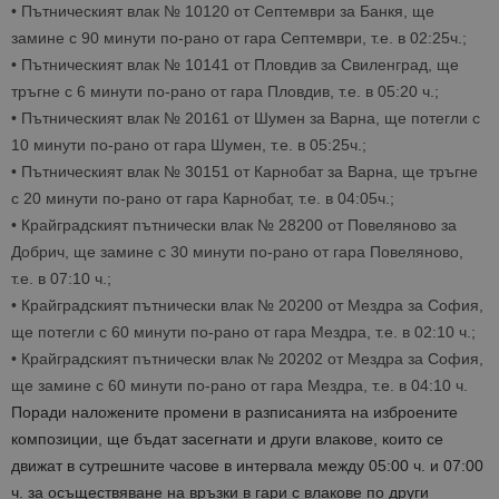
•
Пътническият влак № 10120
от Септем
ври за Банкя, ще
замине с 90
минути по-р
ано от гара Септември, т.е. в 02:25
ч.;
•
Пътническият влак №
1014
1 от
Пловдив за Свиленград, ще
тръгне с 6
минути по-р
ано от гара Пловдив, т.е. в 05:2
0 ч.;
•
Пътническият влак №
2016
1 от
Шумен за Варна, ще потегли с
10
минути по-р
ано от гара Шумен, т.е. в 05:25
ч.;
•
Пътническият влак № 3015
1 от
Карнобат за Варна
, ще тръгне
с
20
минути по-рано от гара
Карнобат, т.е. в 04:05
ч.;
•
Крайградският пътнически влак № 2
8200
от
Повеляново за
Добрич
, ще замине с
30
минути по-рано от гара
Повеляново
,
т.е. в
07:10
ч.
;
•
Крайградският пътнически влак № 2
0200 от Мездра за София,
ще потегли
с 60 минути по-
рано от гара Мездра, т.е. в 02:1
0 ч.
;
•
Крайг
радският пътнически влак № 20202
о
т Мездра за София,
ще замине с 6
0 минути п
о-рано от гара Мездра, т.е. в 04:1
0 ч.
Поради наложен
ите промени в разписанията на изброените
композиции, ще бъдат засегнати и други влакове, които се
движат в сутрешните часове в интервала между
05:00 ч. и 07:00
ч. за осъществяване на връзки в гари с
влакове по други