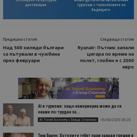
дестинация
туризъм с технологиите на
бъдещето
Предишна статия
Следваща статия
Над 500 хиляди българи
Ryanair: Пътник запали
са пътували в чужбина
цигара по време на
през февруари
полет, глобен е с 2000
евро
AI в туризма: защо камериерка може да се
окаже по-трудна за...
05/08/2026 08:28
AI Travel Economy с Елица Стоилова
Тим Браун: Хотелите губят пари заради грешки в