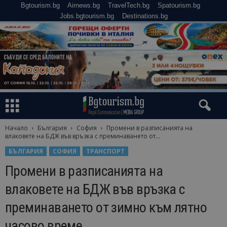
Bgtourism.bg
Airnews.bg
TravelTech.bg
Spatourism.bg
Jobs.bgtourism.bg
Destinations.bg
Начало
България
София
Промени в разписанията на
влаковете на БДЖ във връзка с преминаването от...
БЪЛГАРИЯ
СОФИЯ
ТРАНСПОРТ
Промени в разписанията на
влаковете на БДЖ във връзка с
преминаването от зимно към лятно
часово време