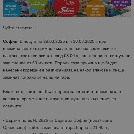
Чуйте статията:
София.
В нощта
на
29
.03.20
2
5
г. и
3
0
.03.20
2
5
г. при
преминаването от зимно към лятно часово време
всички
влакове, които се движат след 03:00 ч., ще генерират виртуално
закъснение от 60 минути.
Поради тази причина ще бъдат
нанесени корекции в разписанията на някои влакове
и те ще
заминат по-рано от начална гара.
Влаковете, които ще бъдат пряко засегнати от промяната в
часовото време
и ще натрупат виртуално закъснение
, са
следните:
•
Бързият влак № 2626 от Варна за София (през Горна
Оряховица), кой
то заминава от гара Варна в 21:
40
ч.;