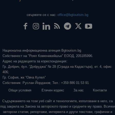
свържете се с нас:
office@bgtourism.bg
Национална информационна агенция Bgtourism.bg
Собственост на "Роял Комюникейшън" ЕООД, 205185996.
Адрес на редакцията за кореспонденция:
Гр. Добрич, бул. “Добруджа” № 28 (Сграда на Кадастъра), ет. 4, офис
406;
Гр. София, жк “Овча Купел”
Собственик: Руслан Йорданов; Тел.: +359 886 01 53 91
Общи условия
Етичен кодекс
За нас
Контакти
Съдържанието на този уеб сайт и технологиите, използвани в него, са
под закрила на Закона за авторското право и сродните му права. Всички
авторски статии, репортажи, интервюта и други текстови, графични и