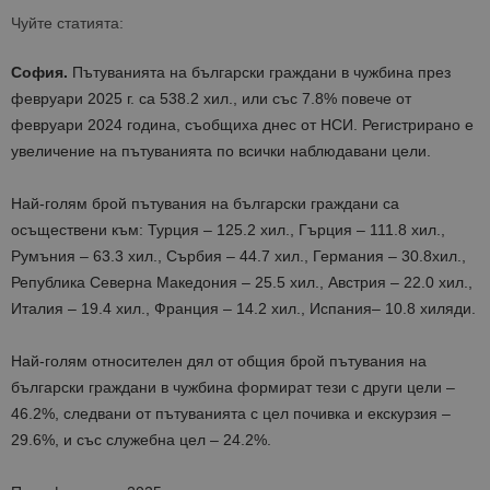
Чуйте статията:
София.
Пътуванията на български граждани в чужбина
през
февруари
2025
г. са
538
.
2
хил.
, или с
ъс
7
.
8
% повече от
февруари
2024
година, съобщиха днес от НСИ
. Регистрирано е
увеличение на пътуванията
по всички наблюдавани цели
.
Най-голям брой пътувания на български граждани са
осъществени към:
Турция
–
1
25
.
2
хил., Гърция – 1
11
.
8
хил.,
Румъния –
63
.
3
хил.,
Сърбия
–
44
.
7
хил.,
Германия –
30
.
8
хил.,
Република Северна Македония –
25
.
5
хил.,
Австрия – 2
2
.
0
хил.,
Италия
–
19
.
4
хил.,
Франция
–
14
.
2
хил.,
Испания
–
1
0
.
8
хиляди
.
Най-голям относителен дял от общия брой пътувания на
български граждани в чужбина формират тези
с други цели
–
4
6
.
2
%, следвани от пътуванията
с цел почивка и екскурзия
–
29
.
6
%, и със служебна цел –
2
4
.
2
%
.