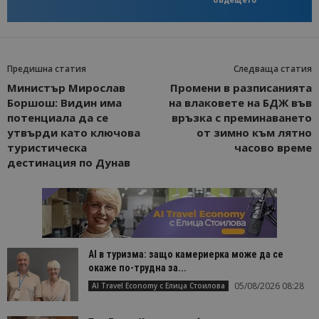
Предишна статия
Следваща статия
Министър Мирослав
Промени в разписанията
Боршош: Видин има
на влаковете на БДЖ във
потенциала да се
връзка с преминаването
утвърди като ключова
от зимно към лятно
туристическа
часово време
дестинация по Дунав
AI в туризма: защо камериерка може да се
окаже по-трудна за...
05/08/2026 08:28
AI Travel Economy с Елица Стоилова