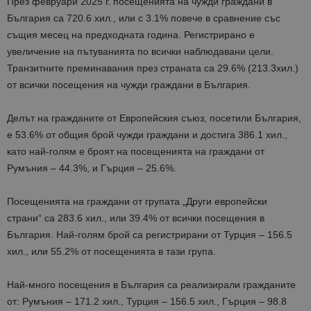
През
февруари
2025
г.
посещенията на чужди граждани в
България
са
720
.
6
хил.
,
или с
3
.
1
% повече
в сравнение със
същия месец на предходната година
. Регистрирано е
увеличение на пътуванията
по всички наблюдавани цели
.
Транзитните
преминавания през страната са
29
.
6
% (2
13
.
3
хил.)
от всички посещения на чужди граждани в България.
Делът на гражданите от Европейския съюз, посетили България,
е
5
3
.
6
% от общия брой чужди граждани и достига
386
.
1
хил.,
като най-голям е броят на посещенията на граждани от
Румъния –
44
.
3
%
,
и
Гърция –
25
.
6
%.
Посещенията на граждани от групата „Други европейски
страни“
са 283
.
6
хил., или 3
9
.
4
% от всички посещения в
България. Най-голям брой са регистрирани от Турция – 1
56
.
5
хил., или
55
.
2
% от посещенията в тази група.
Най-много посещения в България са реализирали гражданите
от:
Румъния
–
1
71
.
2
хил.,
Турция
– 156
.
5
хил.,
Гърция – 98
.
8