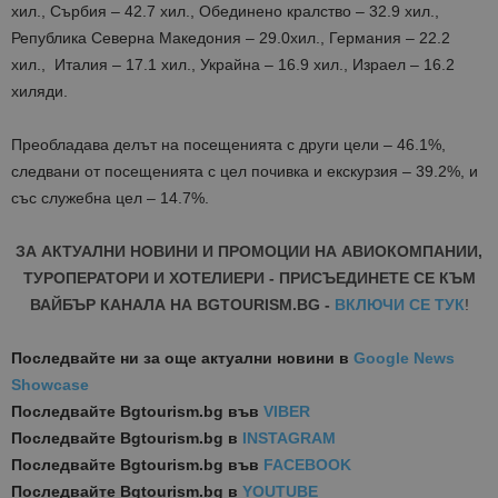
хил.,
Сърбия
–
42
.
7 хил., Обединено кралство
–
32
.
9 хил.,
Република Северна Македония
–
29
.
0
хил., Германия
– 22
.
2
хил.,
Италия
–
17
.
1 хил., Украйна
–
16
.
9
хил.,
Израел
–
16
.
2
хиляди.
Преобладава делът на посещенията с други цели
–
46
.
1
%,
следвани от посещенията с цел почивка и екскурзия –
3
9
.
2
%, и
със служебна цел –
1
4
.
7
%.
ЗА АКТУАЛНИ НОВИНИ И ПРОМОЦИИ НА АВИОКОМПАНИИ,
ТУРОПЕРАТОРИ И ХОТЕЛИЕРИ - ПРИСЪЕДИНЕТЕ СЕ КЪМ
ВАЙБЪР КАНАЛА НА BGTOURISM.BG -
ВКЛЮЧИ СЕ ТУК
!
Последвайте ни за още актуални новини
в
Google News
Showcase
Последвайте
Bgtourism.bg във
VIBER
Последвайте
Bgtourism.bg в
INSTAGRAM
Последвайте
Bgtourism.bg във
FACEBOOK
Последвайте
Bgtourism.bg в
YOUTUBE