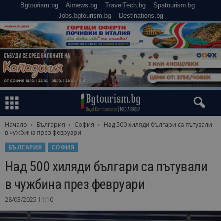
Bgtourism.bg
Airnews.bg
TravelTech.bg
Spatourism.bg
Jobs.bgtourism.bg
Destinations.bg
Начало
България
София
Над 500 хиляди българи са пътували
в чужбина през февруари
БЪЛГАРИЯ
СОФИЯ
Над 500 хиляди българи са пътували
в чужбина през февруари
28/03/2025 11:10