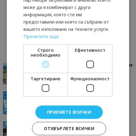
може да я комбинират с друга
информация, която сте им
предоставили или която са събрали от
вашето използване на техните услуги.
Прочетете още
Строго
Ефективност
необходимо
“Пощенска картичка от…”: Петрич – Изживяване
отвъд очакваното
Таргетиране
Функционалност
11/07/2026 11:22
Петрич
“Пощенска картичка от…”: Пловдив, градът на
всички времена
23/06/2026 10:00
Пловдив
ПРИЕМЕТЕ ВСИЧКИ
“Пощенска картичка от…”: Перник – град на
ОТХВЪРЛЕТЕ ВСИЧКИ
традициите, културата и вдъхновяващите...