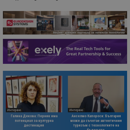
Интервю
Интервю
Галина Декова: Перник има
Анселмо Капороси: България
потенциал за културна
може да съчетае автентичния
дестинация
туризъм с технологиите на
бъдещето