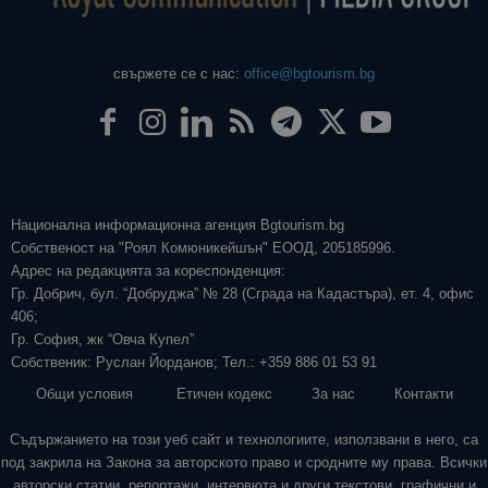
свържете се с нас:
office@bgtourism.bg
Национална информационна агенция Bgtourism.bg
Собственост на "Роял Комюникейшън" ЕООД, 205185996.
Адрес на редакцията за кореспонденция:
Гр. Добрич, бул. “Добруджа” № 28 (Сграда на Кадастъра), ет. 4, офис
406;
Гр. София, жк “Овча Купел”
Собственик: Руслан Йорданов; Тел.: +359 886 01 53 91
Общи условия
Етичен кодекс
За нас
Контакти
Съдържанието на този уеб сайт и технологиите, използвани в него, са
под закрила на Закона за авторското право и сродните му права. Всички
авторски статии, репортажи, интервюта и други текстови, графични и