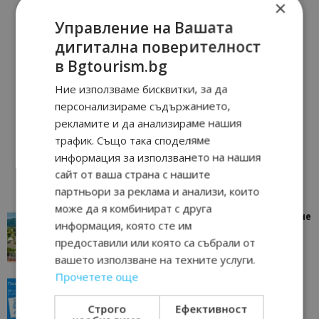
×
Управление на Вашата
дигитална поверителност
в Bgtourism.bg
Ние използваме бисквитки, за да
персонализираме съдържанието,
рекламите и да анализираме нашия
трафик. Също така споделяме
информация за използването на нашия
сайт от ваша страна с нашите
партньори за реклама и анализи, които
може да я комбинират с друга
“Пощенска картичка от…”: Петрич – Изживяване
информация, която сте им
отвъд очакваното
предоставили или която са събрали от
11/07/2026 11:22
Петрич
вашето използване на техните услуги.
Прочетете още
“Пощенска картичка от…”: Пловдив, градът на
всички времена
Строго
Ефективност
23/06/2026 10:00
Пловдив