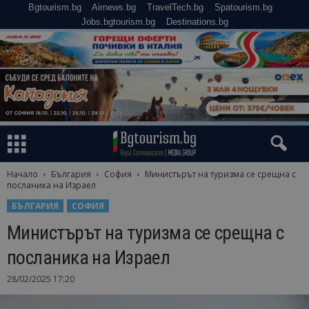
Bgtourism.bg
Airnews.bg
TravelTech.bg
Spatourism.bg
Jobs.bgtourism.bg
Destinations.bg
Начало
България
София
Министърът на туризма се срещна с
посланика на Израел
БЪЛГАРИЯ
СОФИЯ
Министърът на туризма се срещна с
посланика на Израел
28/02/2025 17:20