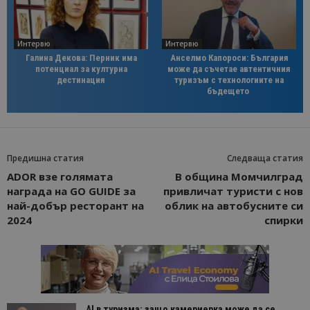
Интервю
Интервю
Галина Декова: Перник има
Анселмо Капороси: България
потенциал за културна
може да съчетае автентичния
дестинация
туризъм с технологиите на
бъдещето
Предишна статия
Следваща статия
ADOR взе голямата
В община Момчилград
награда на GO GUIDE за
привличат туристи с нов
най-добър ресторант на
облик на автобусните си
2024
спирки
AI в туризма: защо камериерка може да се