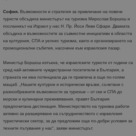
София.
Възможности и стратегия за привличане на повече
туристи обсъдиха министърът на туризма Мирослав Боршош и
посланикът на Израел у нас Н. Пр. Йоси Леви Сфари. Двамата
обсъдиха и възможностите за съвместни инициативи в областта
на културния, СПА и уелнес туризма, както и организирането на
промоционални събития, насочени към израелския пазар.
Министър Боршош изтъкна, че израелските туристи от години са
сред най-активните чуждестранни посетители в България, а
страната ни има потенциала да ги привлича в още по-голям
мащаб. „Нашите културни и исторически връзки, съчетани с
разнообразните възможности за туризъм – от ски и СПА до
морски и кулинарни преживявания, правят България
предпочитана дестинация. Министерството на туризма работи
активно за разширяване на сътрудничеството с израелския
туристически сектор, за да предложим още по-добри условия за
техните пътувания у нас“, заяви министърът.