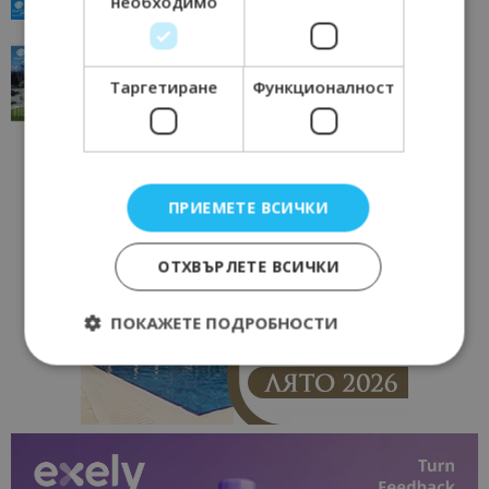
необходимо
“Пощенска картичка от…”: Перник – град на
традициите, културата и вдъхновяващите...
Таргетиране
Функционалност
17/06/2026 09:01
Перник
ПРИЕМЕТЕ ВСИЧКИ
ОТХВЪРЛЕТЕ ВСИЧКИ
ПОКАЖЕТЕ ПОДРОБНОСТИ
Строго необходимо
Ефективност
Таргетиране
Функционалност
Строго необходимите бисквитки позволяват