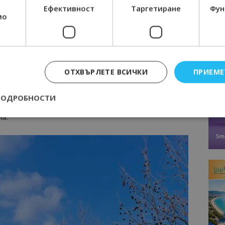
Ефективност
Таргетиране
Фун
мо
ОТХВЪРЛЕТЕ ВСИЧКИ
ПРИЕМЕ
о международния път за Гърция, както и тези на
а Момчилград. Изображенията представят едни от най-
ПОДРОБНОСТИ
Източните Родопи – места, които ежегодно привличат
на.
Строго необходимо
Ефективност
Таргетиране
Функционалност
е бисквитки позволяват основната функционалност на уебсайта, като потребит
нта. Уебсайтът не може да се използва правилно без строго необходими бискви
Доставчик
/
Валиден
Описание
Домейн
до
epted
lisandraramos.com
7 дни
Тази бисквитка се използва, за да зап
bgtourism.bg
на потребителя за използването на бис