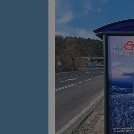
Име
Име
sc_is_visitor_uniq
is_visitor_unique
is_unique
_ga_B09EBBY8PY
_ga_WXPDN4HSCV
_ga_FK650GXHRZ
_ga