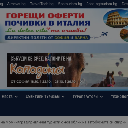
bg
Airnews.bg
TravelTech.bg
Spatourism.bg
Jobs.bgtourism.bg
Des
МЕСТА
СЪБИТИЕН ТУРИЗЪМ
ТУРОПЕРАТОРИ
ТЕХНОЛО
на Момчилград привличат туристи с нов облик на автобусните си спирки