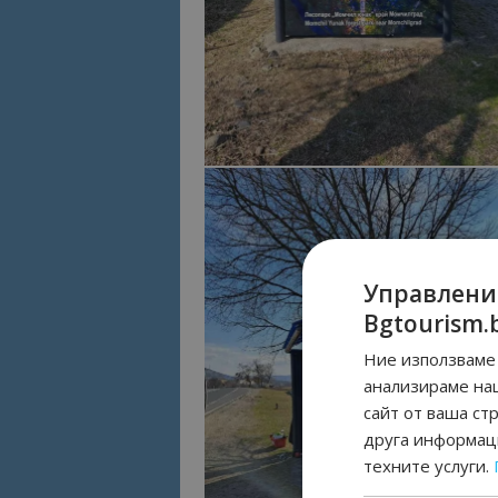
Управлени
Bgtourism.
Ние използваме 
анализираме на
сайт от ваша ст
друга информаци
техните услуги.