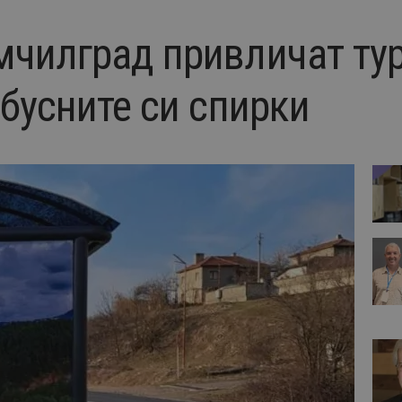
чилград привличат тур
бусните си спирки