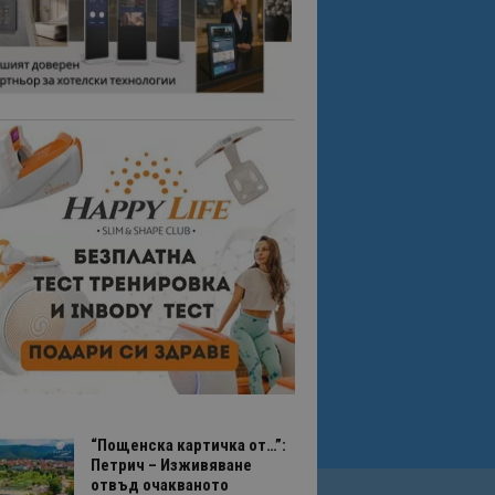
“Пощенска картичка от…”:
Петрич – Изживяване
отвъд очакваното