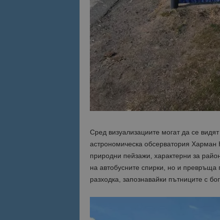
Сред визуализациите могат да се видят
астрономическа обсерватория Харман К
природни пейзажи, характерни за район
на автобусните спирки, но и превръща 
разходка, запознавайки пътниците с бо