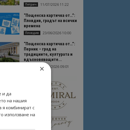
11/07/2026 11:22
Петрич
“Пощенска картичка от…”:
Пловдив, градът на всички
времена
23/06/2026 10:00
Пловдив
“Пощенска картичка от…”:
Перник – град на
традициите, културата и
вдъхновяващите...
×
17/06/2026 09:01
Перник
 и да
ето на нашия
а я комбинират с
то използване на