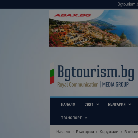
Bgtourism.
B
g
t
o
u
r
i
НАЧАЛО
СВЯТ
БЪЛГАРИЯ
s
m
.
ТРАНСПОРТ
b
g
Начало
България
Кърджали
В общи
–