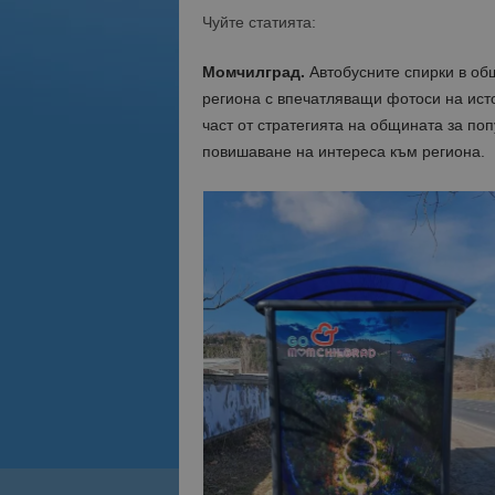
Чуйте статията:
Момчилград.
Автобусните спирки в об
региона с впечатляващи фотоси на ист
част от стратегията на общината за по
повишаване на интереса към региона.