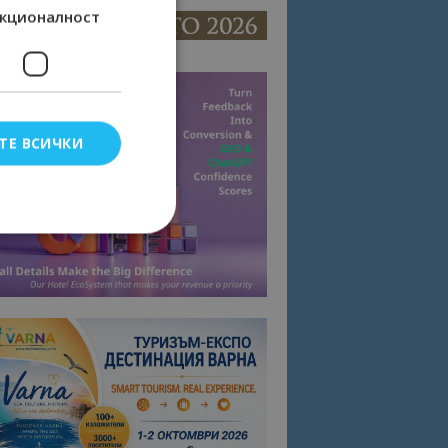
кционалност
ТЕ ВСИЧКИ
елско влизане и
тки.
омните съгласието
квитки на сайта.