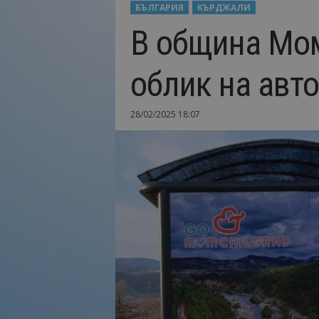
БЪЛГАРИЯ
КЪРДЖАЛИ
Н
В община Мом
а
й
-
облик на авто
в
а
ж
28/02/2025 18:07
н
о
т
о
о
т
т
у
р
и
з
м
а
!