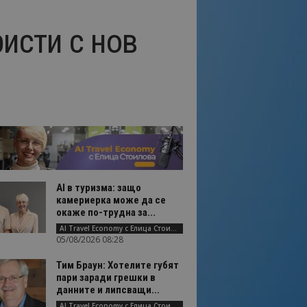
исти с нов
AI в туризма: защо
камериерка може да се
окаже по-трудна за...
AI Travel Economy с Елица Стоилова
05/08/2026 08:28
Тим Браун: Хотелите губят
пари заради грешки в
данните и липсващи...
AI Travel Economy с Елица Стоилова