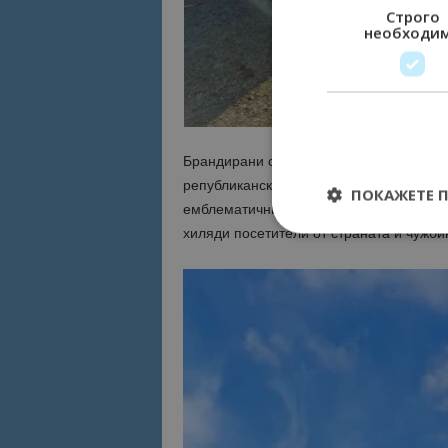
Строго
необходи
Брандирани са спирките, разположени п
републиканския път, на който се намир
ПОКАЖЕТЕ 
емблематичните туристически обекти в 
хиляди посетители от страната и чужби
Строго необходимит
управление на акау
Име
cookie_notice_acc