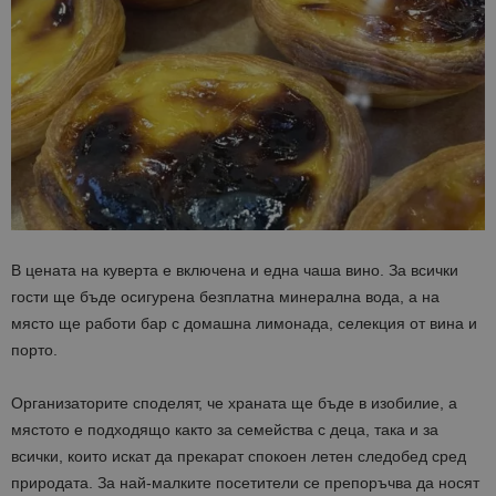
В цената на куверта е включена и една чаша вино. За всички
гости ще бъде осигурена безплатна минерална вода, а на
място ще работи бар с домашна лимонада, селекция от вина и
порто.
Организаторите споделят, че храната ще бъде в изобилие, а
мястото е подходящо както за семейства с деца, така и за
всички, които искат да прекарат спокоен летен следобед сред
природата. За най-малките посетители се препоръчва да носят