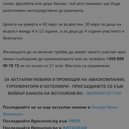
топки, фризбита или дори бански, тъй като пикникът ще бъде
разположен непосредствено до рекичката.
Цената на куверта е 60 евро за възрастен, 30 евро за деца на
възраст между 4 и 12 години, а за деца до 4 години участието е
безплатно.
Желаещите да се включат трябва да заявят своето участие чрез
лично съобщение до организаторите или на телефон
+359
899
90 78 73
не по-късно от 17 юли. Местата са ограничени.
ЗА АКТУАЛНИ НОВИНИ И ПРОМОЦИИ НА АВИОКОМПАНИИ,
ТУРОПЕРАТОРИ И ХОТЕЛИЕРИ - ПРИСЪЕДИНЕТЕ СЕ КЪМ
ВАЙБЪР КАНАЛА НА BGTOURISM.BG -
ВКЛЮЧИ СЕ ТУК
!
Последвайте ни за още актуални новини
в
Google News
Showcase
Последвайте
Bgtourism.bg във
VIBER
Последвайте
Bgtourism.bg в
INSTAGRAM