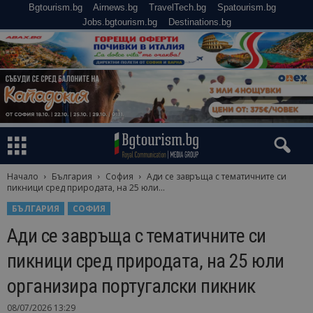
Bgtourism.bg
Airnews.bg
TravelTech.bg
Spatourism.bg
Jobs.bgtourism.bg
Destinations.bg
Начало
България
София
Ади се завръща с тематичните си
пикници сред природата, на 25 юли...
БЪЛГАРИЯ
СОФИЯ
Ади се завръща с тематичните си
пикници сред природата, на 25 юли
организира португалски пикник
08/07/2026 13:29