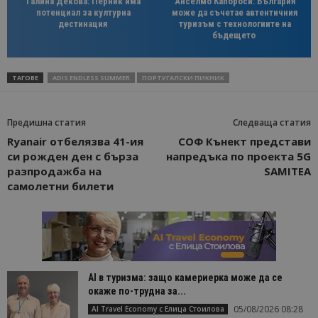
Галина Декова: Перник има
Анселмо Капороси: България
потенциал за културна
може да съчетае автентичния
дестинация
туризъм с технологиите на
бъдещето
ТАГОВЕ
ADIS ENDLESS SUMMER
ПОРТУГАЛСКИ ПИКНИК
Предишна статия
Следваща статия
Ryanair отбелязва 41-ия
СОФ Кънект представи
си рожден ден с бърза
напредъка по проекта 5G
разпродажба на
SAMITEA
самолетни билети
AI в туризма: защо камериерка може да се
окаже по-трудна за...
05/08/2026 08:28
AI Travel Economy с Елица Стоилова