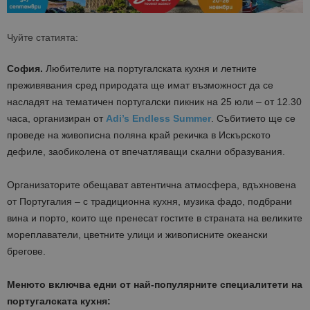
Чуйте статията:
София.
Любителите на португалската кухня и летните
преживявания сред природата ще имат възможност да се
насладят на тематичен португалски пикник на 25 юли – от 12.30
часа, организиран от
Adi’s Endless Summer
. Събитието ще се
проведе на живописна поляна край рекичка в Искърското
дефиле, заобиколена от впечатляващи скални образувания.
Организаторите обещават автентична атмосфера, вдъхновена
от Португалия – с традиционна кухня, музика фадо, подбрани
вина и порто, които ще пренесат гостите в страната на великите
мореплаватели, цветните улици и живописните океански
брегове.
Менюто включва едни от най-популярните специалитети на
португалската кухня: