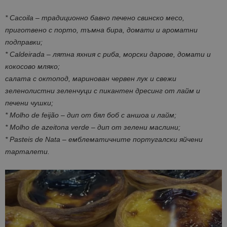
* Cacoila – традиционно бавно печено свинско месо,
приготвено с порто, тъмна бира, домати и ароматни
подправки;
* Caldeirada – лятна яхния с риба, морски дарове, домати и
кокосово мляко;
салата с октопод, маринован червен лук и свежи
зеленолистни зеленчуци с пикантен дресинг от лайм и
печени чушки;
* Molho de feijão – дип от бял боб с аншоа и лайм;
* Molho de azeitona verde – дип от зелени маслини;
* Pasteis de Nata – емблематичните португалски яйчени
тарталети.