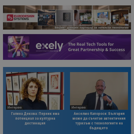
Интервю
Интервю
Галина Декова: Перник има
Анселмо Капороси: България
потенциал за културна
може да съчетае автентичния
дестинация
туризъм с технологиите на
бъдещето