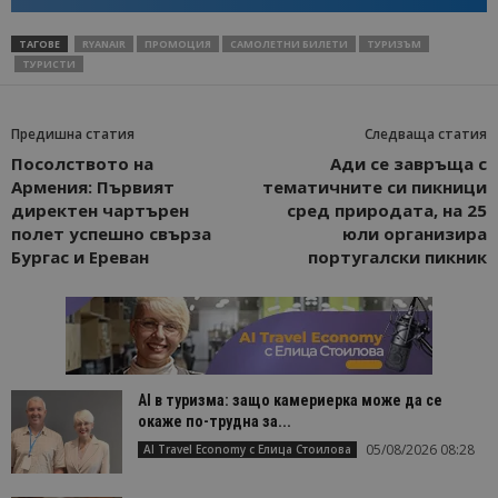
ТАГОВЕ
RYANAIR
ПРОМОЦИЯ
САМОЛЕТНИ БИЛЕТИ
ТУРИЗЪМ
ТУРИСТИ
Предишна статия
Следваща статия
Посолството на
Ади се завръща с
Армения: Първият
тематичните си пикници
директен чартърен
сред природата, на 25
полет успешно свърза
юли организира
Бургас и Ереван
португалски пикник
AI в туризма: защо камериерка може да се
окаже по-трудна за...
05/08/2026 08:28
AI Travel Economy с Елица Стоилова