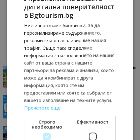
дигитална поверителност
в Bgtourism.bg
Ние използваме бисквитки, за да
персонализираме съдържанието,
рекламите и да анализираме нашия
трафик. Също така споделяме
информация за използването на нашия
сайт от ваша страна с нашите
“Пощенска картичка от…”: Петрич – Изживяване
партньори за реклама и анализи, които
отвъд очакваното
може да я комбинират с друга
11/07/2026 11:22
Петрич
информация, която сте им
предоставили или която са събрали от
“Пощенска картичка от…”: Пловдив, градът на
вашето използване на техните услуги.
всички времена
Прочетете още
23/06/2026 10:00
Пловдив
Строго
Ефективност
необходимо
“Пощенска картичка от…”: Перник – град на
традициите, културата и вдъхновяващите...