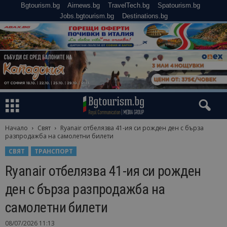
Bgtourism.bg
Airnews.bg
TravelTech.bg
Spatourism.bg
Jobs.bgtourism.bg
Destinations.bg
Начало
Свят
Ryanair отбелязва 41-ия си рожден ден с бърза
разпродажба на самолетни билети
СВЯТ
ТРАНСПОРТ
Ryanair отбелязва 41-ия си рожден
ден с бърза разпродажба на
самолетни билети
08/07/2026 11:13