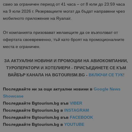
само за ограничен период от 41 часа – от 8 юли до 23:59 часа
на 9 юли 2026 г. Резервациите могат да бъдат направени чрез
мобилното приложение на Ryanair.
От компанията призовават желаещите да се възползват от
офертата своевременно, тъй като броят на промоционалните
места е ограничен.
ЗА АКТУАЛНИ НОВИНИ И ПРОМОЦИИ НА АВИОКОМПАНИИ,
ТУРОПЕРАТОРИ И ХОТЕЛИЕРИ - ПРИСЪЕДИНЕТЕ СЕ КЪМ
ВАЙБЪР КАНАЛА НА BGTOURISM.BG -
ВКЛЮЧИ СЕ ТУК
!
Последвайте ни за още актуални новини
в
Google News
Showcase
Последвайте
Bgtourism.bg във
VIBER
Последвайте
Bgtourism.bg в
INSTAGRAM
Последвайте
Bgtourism.bg във
FACEBOOK
Последвайте
Bgtourism.bg в
YOUTUBE