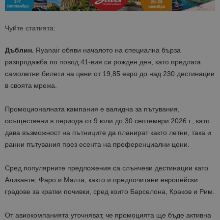
Чуйте статията:
Дъблин.
Ryanair обяви началото на специална бърза
разпродажба по повод 41-вия си рожден ден, като предлага
самолетни билети на цени от 19,85 евро до над 230 дестинации
в своята мрежа.
Промоционалната кампания е валидна за пътувания,
осъществени в периода от 9 юли до 30 септември 2026 г., като
дава възможност на пътниците да планират както летни, така и
ранни пътувания през есента на преференциални цени.
Сред популярните предложения са слънчеви дестинации като
Аликанте, Фаро и Малта, както и предпочитани европейски
градове за кратки почивки, сред които Барселона, Краков и Рим.
От авиокомпанията уточняват, че промоцията ще бъде активна