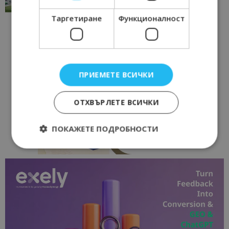
17/06/2026 09:01
Перник
Таргетиране
Функционалност
ПРИЕМЕТЕ ВСИЧКИ
ОТХВЪРЛЕТЕ ВСИЧКИ
ПОКАЖЕТЕ ПОДРОБНОСТИ
Строго необходимо
Ефективност
Таргетиране
Функционалност
Строго необходимите бисквитки позволяват
основната функционалност на уебсайта, като
потребителско влизане и управление на
акаунта. Уебсайтът не може да се използва