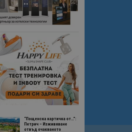
“Пощенска картичка от…”:
Петрич – Изживяване
отвъд очакваното