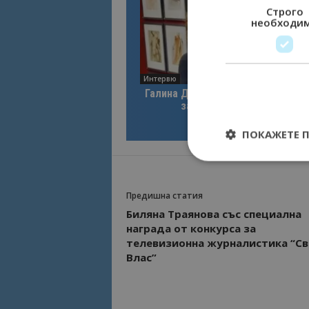
Строго
необходи
Интервю
Галина Декова: Перник има поте
за културна дестинация
ПОКАЖЕТЕ 
Предишна статия
Биляна Траянова със специална
Строго необходимит
управление на акау
награда от конкурса за
телевизионна журналистика “С
Име
Влас”
cookie_notice_acc