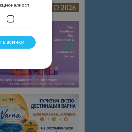
кционалност
ТЕ ВСИЧКИ
елско влизане и
тки.
омните съгласието
квитки на сайта.