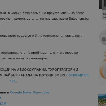
ски“ в София бяха временно преустановени за близо
ервизен камион, останал на пистата, научи Bgtourism.bg
.
ревозното средство е било изтеглено, а нормалната
 отстраняването на проблема полетите отново се
утрешни полети се реализират.
МОЦИИ НА АВИОКОМПАНИИ, ТУРОПЕРАТОРИ И
М ВАЙБЪР КАНАЛА НА BGTOURISM.BG -
ВКЛЮЧИ СЕ
ТУК
!
вини
в
Google News Showcase
R
RAM