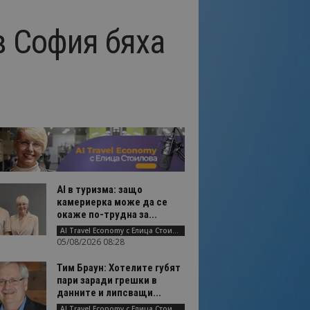
в София бяха
AI в туризма: защо
камериерка може да се
окаже по-трудна за...
AI Travel Economy с Елица Стоилова
05/08/2026 08:28
Тим Браун: Хотелите губят
пари заради грешки в
данните и липсващи...
AI Travel Economy с Елица Стоилова