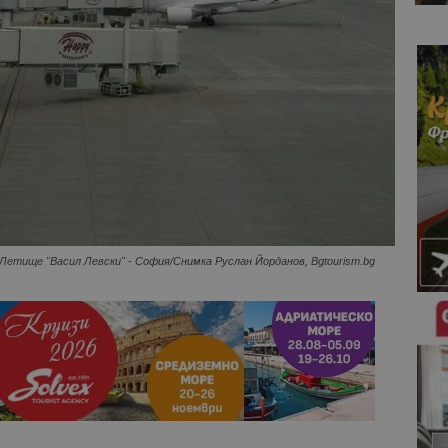
Летище "Васил Левски" - София/Снимка Руслан Йорданов, Bgtourism.bg