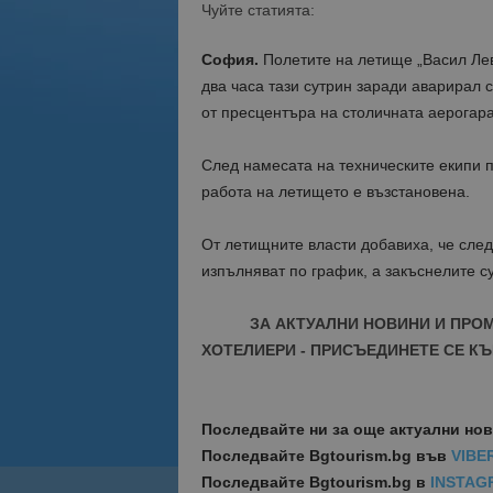
Чуйте статията:
София.
Полетите на летище „Васил Лев
два часа тази сутрин заради аварирал с
от пресцентъра на столичната аерогара
След намесата на техническите екипи п
работа на летището е възстановена.
От летищните власти добавиха, че след
изпълняват по график, а закъснелите с
ЗА АКТУАЛНИ НОВИНИ И ПРО
ХОТЕЛИЕРИ - ПРИСЪЕДИНЕТЕ СЕ КЪ
Последвайте ни за още актуални но
Последвайте
Bgtourism.bg във
VIBE
Последвайте
Bgtourism.bg в
INSTAG