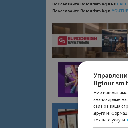
Последвайте
Bgtourism.bg във
FAC
Последвайте
Bgtourism.bg в
YOUTU
Управлени
Bgtourism.
Ние използваме 
анализираме на
сайт от ваша ст
друга информаци
техните услуги.