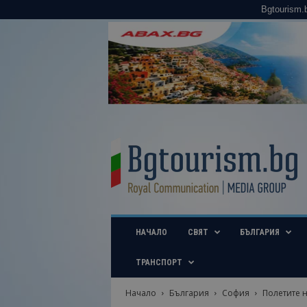
Bgtourism.
B
g
t
o
u
r
i
НАЧАЛО
СВЯТ
БЪЛГАРИЯ
s
m
.
ТРАНСПОРТ
b
g
Начало
България
София
Полетите 
–