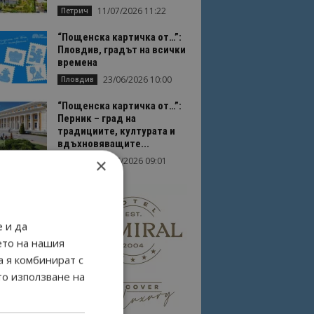
11/07/2026 11:22
Петрич
“Пощенска картичка от…”:
Пловдив, градът на всички
времена
23/06/2026 10:00
Пловдив
“Пощенска картичка от…”:
Перник – град на
традициите, културата и
вдъхновяващите...
×
17/06/2026 09:01
Перник
 и да
ето на нашия
а я комбинират с
то използване на