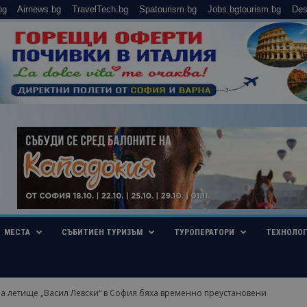
bg
Airnews.bg
TravelTech.bg
Spatourism.bg
Jobs.bgtourism.bg
Des
МЕСТА
СЪБИТИЕН ТУРИЗЪМ
ТУРОПЕРАТОРИ
ТЕХНОЛО
на летище „Васил Левски“ в София бяха временно преустановени