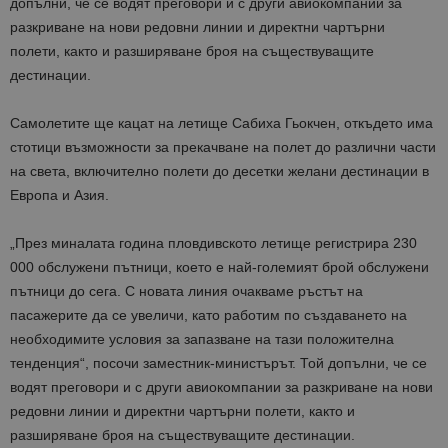
допълни, че се водят преговори и с други авиокомпании за
разкриване на нови редовни линии и директни чартърни
полети, както и разширяване броя на съществуващите
дестинации.
Самолетите ще кацат на летище Сабиха Гьокчен, откъдето има
стотици възможности за прекачване на полет до различни части
на света, включително полети до десетки желани дестинации в
Европа и Азия.
„
През миналата година пловдивското летище регистрира 230
000 обслужени пътници, което е най-големият брой обслужени
пътници до сега. С новата линия очакваме ръстът на
п
асажерите
да се увеличи, като работим по създаването на
необходимите условия за запазване на тази положителна
тенденция
“, посочи заместник-министърът
.
Той допълни, че се
водят
преговори и с други авиокомпании за разкриване на нови
редовни линии и директни чартърни полети, както и
разширяване броя на съществуващите дестинации.