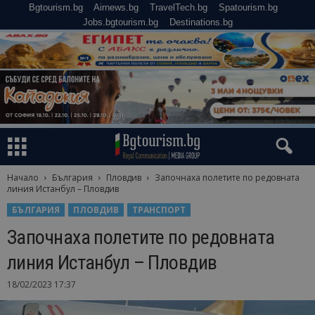
Bgtourism.bg
Airnews.bg
TravelTech.bg
Spatourism.bg
Jobs.bgtourism.bg
Destinations.bg
Начало
България
Пловдив
Започнаха полетите по редовната
линия Истанбул – Пловдив
БЪЛГАРИЯ
ПЛОВДИВ
ТРАНСПОРТ
Започнаха полетите по редовната
линия Истанбул – Пловдив
18/02/2023 17:37