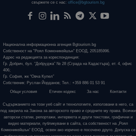
свържете се с нас:
office@bgtourism.bg
Национална информационна агенция Bgtourism.bg
Собственост на "Роял Комюникейшън" ЕООД, 205185996.
Адрес на редакцията за кореспонденция:
Гр. Добрич, бул. “Добруджа” № 28 (Сграда на Кадастъра), ет. 4, офис
406;
Гр. София, жк “Овча Купел”
Собственик: Руслан Йорданов; Тел.: +359 886 01 53 91
Общи условия
Етичен кодекс
За нас
Контакти
Съдържанието на този уеб сайт и технологиите, използвани в него, са
под закрила на Закона за авторското право и сродните му права. Всички
авторски статии, репортажи, интервюта и други текстови, графични и
видео материали, публикувани в сайта, са собственост на „Роял
Комюникейшън“ ЕООД, освен ако изрично е посочено друго. Допуска се