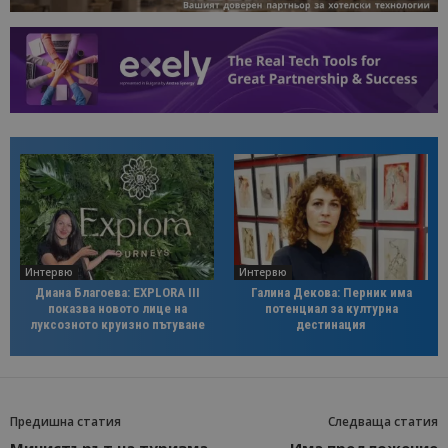
Интервю
Интервю
Диана Благоева: EXPLORA III
Галина Декова: Перник има
показва новото лице на
потенциал за културна
луксозното круизно пътуване
дестинация
Предишна статия
Следваща статия
Министърът на туризма
Има предложение