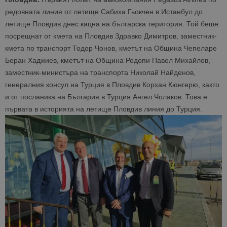
редовната линия от летище Сабиха Гьокчен в Истанбул до
летище Пловдив днес кацна на българска територия. Той беше
посрещнат от кмета на Пловдив Здравко Димитров, заместник-
кмета по транспорт Тодор Чонов, кметът на Община Чепеларе
Боран Хаджиев, кметът на Община Родопи Павел Михайлов,
заместник-министъра на транспорта Николай Найденов,
генералния консул на Турция в Пловдив Корхан Кюнгерю, както
и от посланика на България в Турция Ангел Чолаков. Това е
първата в историята на летище Пловдив линия до Турция.