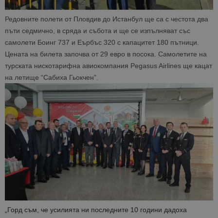
Редовните полети от Пловдив до Истанбул ще са с честота два
пъти седмично, в сряда и събота и ще се изпълняват със
самолети Боинг 737 и Еърбъс 320 с капацитет 180 пътници.
Цената на билета започва от 29 евро в посока.
Самолетите
на
турската нискотарифна авиокомпания
Pegasus Airlines
ще кацат
на летище “Сабиха Гьокчен”.
„Горд съм, че усилията ни последните 10 години дадоха