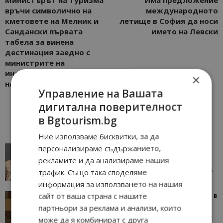
връчи символично на
международното
кметовете на Мелник и
летище в София да носи
Сандански първата
името на Левски
табела за винена
дестинация заедно с
министрите на
иновациите и растежа и
×
на земеделието
Управление на Вашата
дигитална поверителност
в Bgtourism.bg
Ние използваме бисквитки, за да
персонализираме съдържанието,
AI в туризма: защо камериерка може да се
окаже по-трудна за...
рекламите и да анализираме нашия
05/08/2026 08:28
AI Travel Economy с Елица Стоилова
трафик. Също така споделяме
информация за използването на нашия
сайт от ваша страна с нашите
Тим Браун: Хотелите губят пари заради грешки в
данните и липсващи...
партньори за реклама и анализи, които
13/07/2026 09:02
AI Travel Economy с Елица Стоилова
може да я комбинират с друга