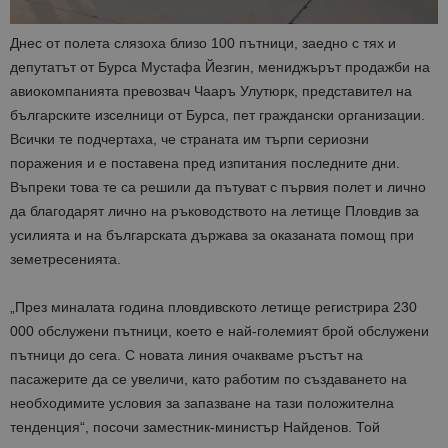
Днес от полета слязоха близо 100 пътници, заедно с тях и
депутатът от Бурса Мустафа Йезгин, мениджърът продажби на
авиокомпанията превозвач Чааръ Улутюрк, представител на
българските изселници от Бурса, пет граждански организации.
Всички те подчертаха, че страната им търпи сериозни
поражения и е поставена пред изпитания последните дни.
Въпреки това те са решили да пътуват с първия полет и лично
да благодарят лично на ръководството на летище Пловдив за
усилията и на българската държава за оказаната помощ при
земетресенията.
„През миналата година пловдивското летище регистрира 230
000 обслужени пътници, което е най-големият брой обслужени
пътници до сега. С новата линия очакваме ръстът на
пасажерите да се увеличи, като работим по създаването на
необходимите условия за запазване на тази положителна
тенденция“, посочи заместник-министър Найденов. Той