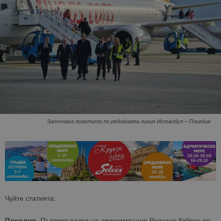
Започнаха полетите по редовната линия Истанбул – Пловдив
Чуйте статията:
Пловдив.
Първият полет на авиокомпания Pegasus Airlines по