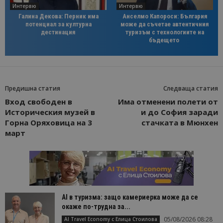
Интервю
Интервю
Галина Декова: Перник има
Анселмо Капороси: България
потенциал за културна
може да съчетае автентичния
дестинация
туризъм с технологиите на
бъдещето
Предишна статия
Следваща статия
Вход свободен в
Има отменени полети от
Историческия музей в
и до София заради
Горна Оряховица на 3
стачката в Мюнхен
март
AI в туризма: защо камериерка може да се
окаже по-трудна за...
05/08/2026 08:28
AI Travel Economy с Елица Стоилова