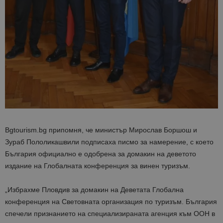
Bgtourism.bg припомня, че министър Мирослав Боршош и
Зураб Пололикашвили подписаха писмо за намерение, с което
България официално е одобрена за домакин на деветото
издание на Глобалната конференция за винен туризъм.
„
Избрахме Пловдив за домакин
на Деветата Глобална
конференция на
Световната организация по туризъм
. България
с
печели
признанието на специализираната агенция към ООН в