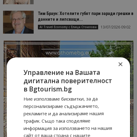
Тим Браун: Хотелите губят пари заради грешки в
данните и липсващи...
13/07/2026 09:02
AI Travel Economy с Елица Стоилова
×
Управление на Вашата
дигитална поверителност
в Bgtourism.bg
Ние използваме бисквитки, за да
персонализираме съдържанието,
рекламите и да анализираме нашия
трафик. Също така споделяме
информация за използването на нашия
сайт от ваша страна с нашите