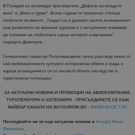
В Пл
овдив се провеждат фестивалите „
Дефиле на младото
вино“ и „Вино и
гурме
“. Всяка година те привличат стотици
любители на виното.
„
Градът ни е доказал своята ангажираност
към
развитието на винения туризъм
и с нетърпение очакваме
да покажем на глобалната сцена неговото очарование“,
подчерта Димитров.
Генералният секретар
Пололикашвили
лично разгледа някои от
най-емблематичните културно-исторически обекти в града и
изрази възхищението си от неговото богато наследство и
туристически потенциал.
ЗА АКТУАЛНИ НОВИНИ И ПРОМОЦИИ НА АВИОКОМПАНИИ,
ТУРОПЕРАТОРИ И ХОТЕЛИЕРИ - ПРИСЪЕДИНЕТЕ СЕ КЪМ
ВАЙБЪР КАНАЛА НА BGTOURISM.BG -
ВКЛЮЧИ СЕ ТУК
!
Последвайте ни за още актуални новини
в
Google News
Showcase