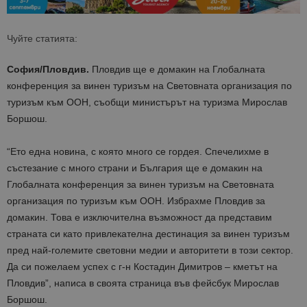
Чуйте статията:
София/Пловдив.
Пловдив ще е домакин на Глобалната
конференция за винен туризъм на Световната организация по
туризъм към ООН, съобщи министърът на туризма Мирослав
Боршош.
“Ето една новина, с която много се гордея. Спечелихме в
състезание с много страни и България ще е домакин на
Глобалната конференция за винен туризъм на Световната
организация по туризъм към ООН. Избрахме Пловдив за
домакин. Това е изключителна възможност да представим
страната си като привлекателна дестинация за винен туризъм
пред най-големите световни медии и авторитети в този сектор.
Да си пожелаем успех с г-н Костадин Димитров – кметът на
Пловдив”, написа в своята страница във фейсбук Мирослав
Боршош.