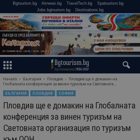
Bgtourism.bg
Airnews.bg
TravelTech.bg
Spatourism.bg
Jobs.bgtourism.bg
Destinations.bg
Начало
България
Пловдив
Пловдив ще е домакин на
Глобалната конференция за винен туризъм на Световната...
БЪЛГАРИЯ
ПЛОВДИВ
СОФИЯ
Пловдив ще е домакин на Глобалната
конференция за винен туризъм на
Световната организация по туризъм
към ООН