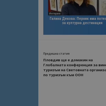
Име
Име
Интервю
sc_is_visitor_uniq
Галина Декова: Перник има поте
is_visitor_unique
за културна дестинация
is_unique
_ga_B09EBBY8PY
Предишна статия
Пловдив ще е домакин на
_ga_WXPDN4HSCV
Глобалната конференция за вин
туризъм на Световната организ
_ga_FK650GXHRZ
по туризъм към ООН
_ga