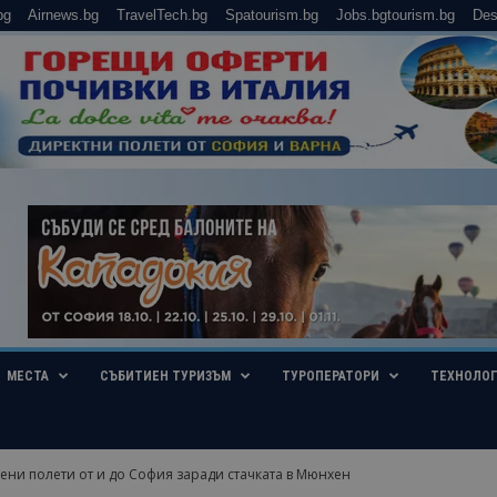
bg
Airnews.bg
TravelTech.bg
Spatourism.bg
Jobs.bgtourism.bg
Des
МЕСТА
СЪБИТИЕН ТУРИЗЪМ
ТУРОПЕРАТОРИ
ТЕХНОЛО
ени полети от и до София заради стачката в Мюнхен