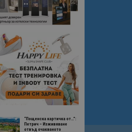
“Пощенска картичка от…”:
Петрич – Изживяване
отвъд очакваното