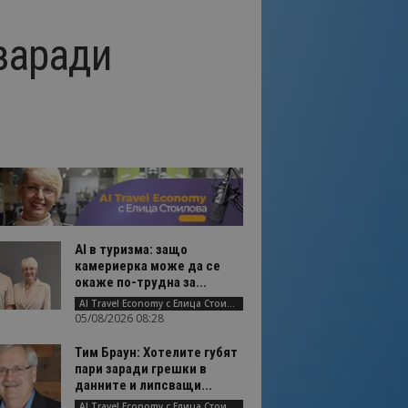
заради
AI в туризма: защо
камериерка може да се
окаже по-трудна за...
AI Travel Economy с Елица Стоилова
05/08/2026 08:28
Тим Браун: Хотелите губят
пари заради грешки в
данните и липсващи...
AI Travel Economy с Елица Стоилова