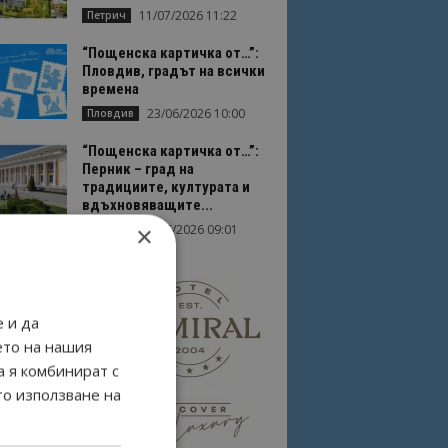
11/07/2026 11:22
Петрич
“Пощенска картичка от…”:
Пловдив, градът на всички
времена
23/06/2026 10:00
Пловдив
“Пощенска картичка от…”:
Перник – град на
традициите, културата и
вдъхновяващите...
×
17/06/2026 09:01
Перник
 и да
ето на нашия
а я комбинират с
то използване на