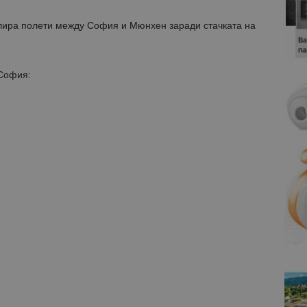
лира полети между София и Мюнхен заради стачката на
 София: