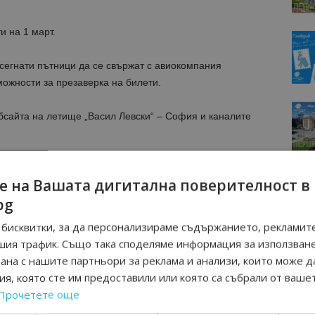
 на 1 март.
сегнати пътници да се свържат с авиокомпания
ожности за презаверка на билети.
сайта на летище „Васил Левски“ – София и каналите
МОЦИИ НА АВИОКОМПАНИИ, ТУРОПЕРАТОРИ И
е на Вашата дигитална поверителност в
М ВАЙБЪР КАНАЛА НА BGTOURISM.BG -
ВКЛЮЧИ СЕ
bg
ТУК
!
бисквитки, за да персонализираме съдържанието, рекламите
вини
в
Google News Showcase
шия трафик. Също така споделяме информация за използван
R
рана с нашите партньори за реклама и анализи, които може д
RAM
я, която сте им предоставили или която са събрали от ваше
EBOOK
Прочетете още
BE