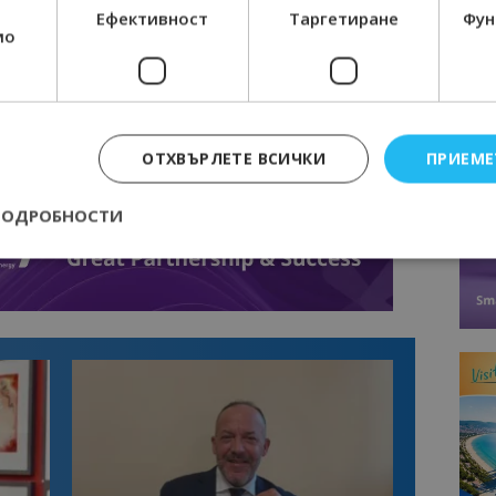
Ефективност
Таргетиране
Фун
мо
ОТХВЪРЛЕТЕ ВСИЧКИ
ПРИЕМЕ
ПОДРОБНОСТИ
Строго необходимо
Ефективност
Таргетиране
Функционалност
е бисквитки позволяват основната функционалност на уебсайта, като потребит
нта. Уебсайтът не може да се използва правилно без строго необходими бискви
Доставчик
/
Валиден
Описание
Домейн
до
epted
lisandraramos.com
7 дни
Тази бисквитка се използва, за да зап
bgtourism.bg
на потребителя за използването на бис