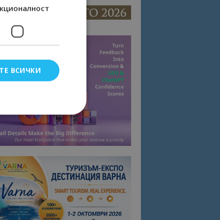
кционалност
ТЕ ВСИЧКИ
елско влизане и
тки.
омните съгласието
квитки на сайта.