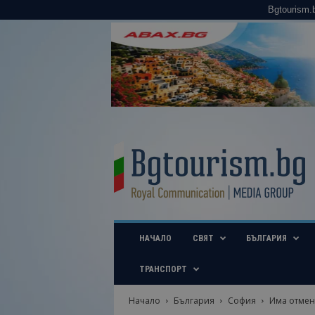
Bgtourism.
B
g
t
o
u
r
i
НАЧАЛО
СВЯТ
БЪЛГАРИЯ
s
m
.
ТРАНСПОРТ
b
g
Начало
България
София
Има отмен
–