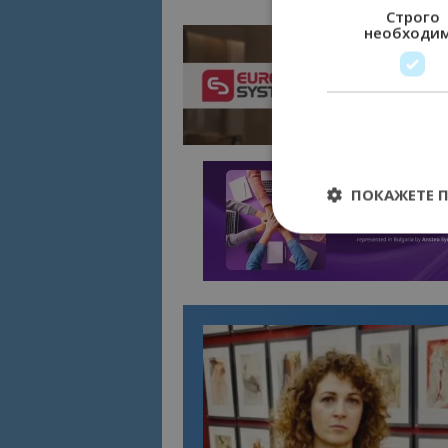
Строго
необходи
ПОКАЖЕТЕ 
Строго необходимит
управление на акау
Име
cookie_notice_acc