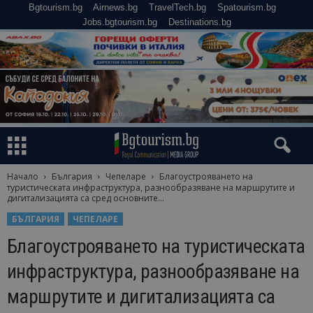
Bgtourism.bg
Airnews.bg
TravelTech.bg
Spatourism.bg
Jobs.bgtourism.bg
Destinations.bg
Начало
България
Чепеларе
Благоустрояването на
туристическата инфраструктура, разнообразяване на маршрутите и
дигитализацията са сред основните...
БЪЛГАРИЯ
ЧЕПЕЛАРЕ
Благоустрояването на туристическата
инфраструктура, разнообразяване на
маршрутите и дигитализацията са