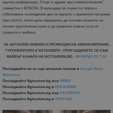
научна конференция „Спорт и здраве чрез климатолечение“,
съвместно с БСБСПА. В календара за първи път влиза и
отбелязване на рождения ден на курорта с празнична програма
през лятото, която цели официално да постави началото на
летния туристически сезон и да привлече повече гости от
страната и чужбина.
ЗА АКТУАЛНИ НОВИНИ И ПРОМОЦИИ НА АВИОКОМПАНИИ,
ТУРОПЕРАТОРИ И ХОТЕЛИЕРИ - ПРИСЪЕДИНЕТЕ СЕ КЪМ
ВАЙБЪР КАНАЛА НА BGTOURISM.BG -
ВКЛЮЧИ СЕ ТУК
!
Последвайте ни за още актуални новини
в
Google News
Showcase
Последвайте
Bgtourism.bg във
VIBER
Последвайте
Bgtourism.bg в
INSTAGRAM
Последвайте
Bgtourism.bg във
FACEBOOK
Последвайте
Bgtourism.bg в
YOUTUBE