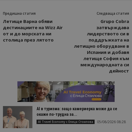
Предишна статия
Следваща статия
Летище Варна обяви
Grupo Cobra
дестинациите на Wizz Air
затвърждава
от и до морската ни
лидерството си в
столица през лятото
поддръжката на
летищно оборудване в
Испания и добавя
летище София към
международната си
дейност
AI в туризма: защо камериерка може да се
окаже по-трудна за...
05/08/2026 08:28
AI Travel Economy с Елица Стоилова