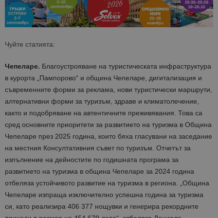
Чуйте статията:
Чепеларе.
Благоустрояване на туристическата инфраструктура
в курорта „Пампорово“ и община Чепеларе, дигитализация и
съвременните форми за реклама, нови туристически маршрути,
алтернативни форми за туризъм, здраве и климатолечение,
както и подобряване на автентичните преживявания. Това са
сред основните приоритети за развитието на туризма в Община
Чепеларе през 2025 година, които бяха гласувани на заседание
на местния Консултативния съвет по туризъм. Отчетът за
изпълнение на дейностите по годишната програма за
развитието на туризма в община Чепеларе за 2024 година
отбеляза устойчивото развитие на туризма в региона. „Община
Чепеларе изпраща изключително успешна година за туризма
си, като реализира 406 377 нощувки и генерира рекордните