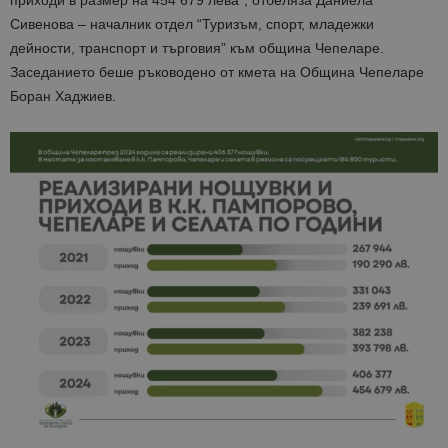
приходи в размер на 454 679 лева“, отбеляза Даниела
Сивенова – началник отдел “Туризъм, спорт, младежки
дейности, транспорт и търговия” към община Чепеларе.
Заседанието беше ръководено от кмета на Община Чепеларе
Боран Хаджиев.