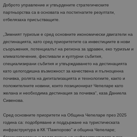
Доброто управление и утвърдените стратегическите
партньорства са в основата на постигнатите резултати,
отбелязаха присъстващите.
„Зимният туризъм е сред основните икономически двигатели на
дестинацията, като сред приоритетите са инвестициите в нови
съоръжения, потенциалът на региона за здравен, еко туризъм и
климатолечение, фестивали и културни събития,
специализирани събития и утвърждаването на дестинацията
като целогодишна възможност за качествена и пълноценна
почивка, ролята на дигитализацията и технологиите, както и
положителните новини, които позиционират Чепеларе като
желана и необходима дестинация за почивка“, каза Даниела
Сивенова.
Сред основните приоритети на Община Чепеларе през 2025
година са: подобряване и поддържане на туристическата
инфраструктура в КК “Пампорово” и община Чепеларе;
благоустрояване и поддържане на инфраструктурата в ски