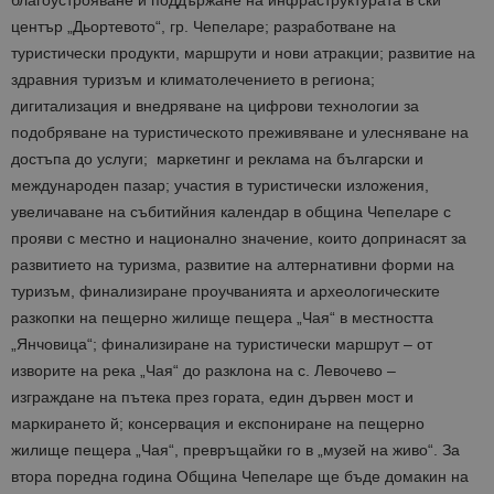
център „Дьортевото“, гр. Чепеларе; разработване на
туристически продукти, маршрути и нови атракции; развитие на
здравния туризъм и климатолечението в региона;
дигитализация и внедряване на цифрови технологии за
подобряване на туристическото преживяване и улесняване на
достъпа до услуги; маркетинг и реклама на български и
международен пазар; участия в туристически изложения,
увеличаване на събитийния календар в община Чепеларе с
прояви с местно и национално значение, които допринасят за
развитието на туризма, развитие на алтернативни форми на
туризъм, финализиране проучванията и археологическите
разкопки на пещерно жилище пещера „Чая“ в местността
„Янчовица“; финализиране на туристически маршрут – от
изворите на река „Чая“ до разклона на с. Левочево –
изграждане на пътека през гората, един дървен мост и
маркирането й; консервация и експониране на пещерно
жилище пещера „Чая“, превръщайки го в „музей на живо“. За
втора поредна година Община Чепеларе ще бъде домакин на