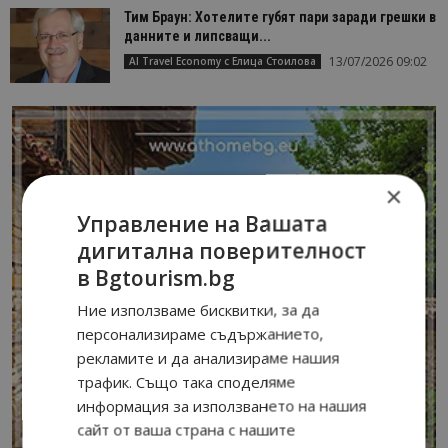
Тим Браун: Хотелите губят пари заради грешки в
данните и липсващи...
13/07/2026 09:02
AI Travel Economy с Елица Стоилова
×
Управление на Вашата
дигитална поверителност
в Bgtourism.bg
Ние използваме бисквитки, за да
персонализираме съдържанието,
рекламите и да анализираме нашия
трафик. Също така споделяме
информация за използването на нашия
сайт от ваша страна с нашите