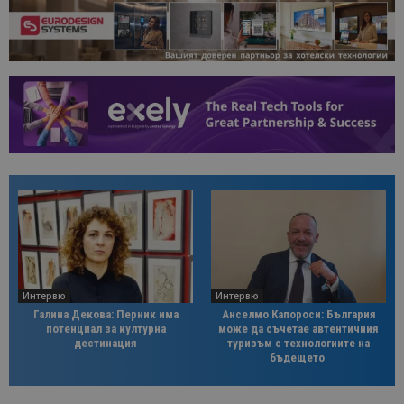
Интервю
Интервю
Галина Декова: Перник има
Анселмо Капороси: България
потенциал за културна
може да съчетае автентичния
дестинация
туризъм с технологиите на
бъдещето