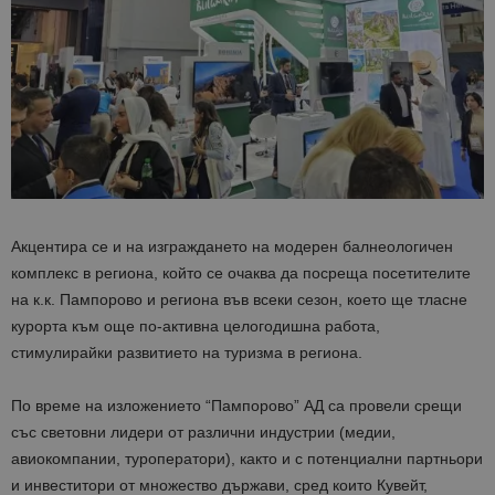
Акцентира се и на изграждането на модерен балнеологичен
комплекс в региона, който се очаква да посреща посетителите
на к.к. Пампорово и региона във всеки сезон, което ще тласне
курорта към още по-активна целогодишна работа,
стимулирайки развитието на туризма в региона.
По време на изложението “Пампорово” АД са провели срещи
със световни лидери от различни индустрии (медии,
авиокомпании, туроператори), както и с потенциални партньори
и инвеститори от множество държави, сред които Кувейт,