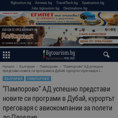
Bgtourism.bg
Airnews.bg
TravelTech.bg
Spatourism.bg
Jobs.bgtourism.bg
Destinations.bg
Начало
България
Пампорово
“Пампорово” АД успешно
представи новите си програми в Дубай, курортът преговаря с...
БЪЛГАРИЯ
ПАМПОРОВО
“Пампорово” АД успешно представи
новите си програми в Дубай, курортът
преговаря с авиокомпании за полети
до Пловдив