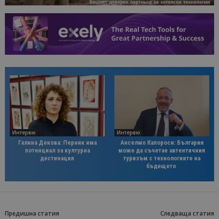
Интервю
Интервю
Галина Декова: Перник има
Анселмо Капороси: България
потенциал за културна
може да съчетае автентичния
дестинация
туризъм с технологиите на
бъдещето
Предишна статия
Следваща статия