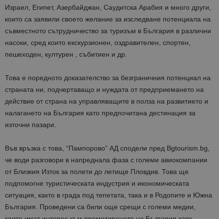
Израел, Египет, Азербайджан, Саудитска Арабия и много други,
които са заявили своето желание за изследване потенциала на
съвместното сътрудничество за туризъм в България в различни
насоки, сред които екскурзионен, оздравителен, спортен,
пешеходен, културен , събитиен и др.
Това е поредното доказателство за безграничния потенциал на
страната ни, подчертаващо и нуждата от предприемането на
действие от страна на управляващите в полза на развитието и
налагането на България като предпочитана дестинация за
източни пазари.
Във връзка с това, “Пампорово” АД сподели пред Bgtourism.bg,
че води разговори в напреднала фаза с големи авиокомпании
от Близкия Изток за полети до летище Пловдив. Това ще
подпомогне туристическата индустрия и икономическата
ситуация, както в града под тепетата, така и в Родопите и Южна
България. Проведени са били още срещи с големи медии,
които имат интерес към промотирането на България като