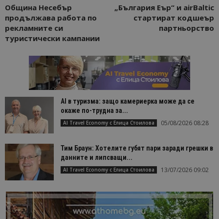
Община Несебър
„България Еър“ и airBaltic
продължава работа по
стартират кодшеър
рекламните си
партньорство
туристически кампании
AI в туризма: защо камериерка може да се
окаже по-трудна за...
05/08/2026 08:28
AI Travel Economy с Елица Стоилова
Тим Браун: Хотелите губят пари заради грешки в
данните и липсващи...
13/07/2026 09:02
AI Travel Economy с Елица Стоилова