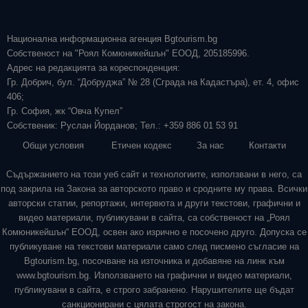
Национална информационна агенция Bgtourism.bg
Собственост на "Роял Комюникейшън" ЕООД, 205185996.
Адрес на редакцията за кореспонденция:
Гр. Добрич, бул. “Добруджа” № 28 (Сграда на Кадастъра), ет. 4, офис
406;
Гр. София, жк “Овча Купел”
Собственик: Руслан Йорданов; Тел.: +359 886 01 53 91
Общи условия
Етичен кодекс
За нас
Контакти
Съдържанието на този уеб сайт и технологиите, използвани в него, са
под закрила на Закона за авторското право и сродните му права. Всички
авторски статии, репортажи, интервюта и други текстови, графични и
видео материали, публикувани в сайта, са собственост на „Роял
Комюникейшън“ ЕООД, освен ако изрично е посочено друго. Допуска се
публикуване на текстови материали само след писмено съгласие на
Bgtourism.bg, посочване на източника и добавяне на линк към
www.bgtourism.bg. Използването на графични и видео материали,
публикувани в сайта, е строго забранено. Нарушителите ще бъдат
санкционирани с цялата строгост на закона.