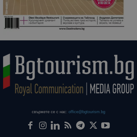
свържете се с нас:
office@bgtourism.bg