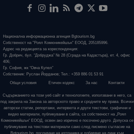
Национална информационна агенция Bgtourism.bg
Собственост на "Роял Комюникейшън" ЕООД, 205185996.
Адрес на редакцията за кореспонденция:
Гр. Добрич, бул. “Добруджа” № 28 (Сграда на Кадастъра), ет. 4, офис
406;
Гр. София, жк “Овча Купел”
Собственик: Руслан Йорданов; Тел.: +359 886 01 53 91
Общи условия
Етичен кодекс
За нас
Контакти
Съдържанието на този уеб сайт и технологиите, използвани в него, са
под закрила на Закона за авторското право и сродните му права. Всички
авторски статии, репортажи, интервюта и други текстови, графични и
видео материали, публикувани в сайта, са собственост на „Роял
Комюникейшън“ ЕООД, освен ако изрично е посочено друго. Допуска се
публикуване на текстови материали само след писмено съгласие на
Bgtourism.bg, посочване на източника и добавяне на линк към