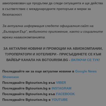
авиопревозвач ще продължи да следи ситуацията и ще действа
в съответствие с международните препоръки и мерки за
безопасност.
За актуална информация следете
официалния
сайт на
„
България Еър
“
, мобилното приложение, както и социалните
мрежи на
авиокомпанията
.
ЗА АКТУАЛНИ НОВИНИ И ПРОМОЦИИ НА АВИОКОМПАНИИ,
ТУРОПЕРАТОРИ И ХОТЕЛИЕРИ - ПРИСЪЕДИНЕТЕ СЕ КЪМ
ВАЙБЪР КАНАЛА НА BGTOURISM.BG -
ВКЛЮЧИ СЕ ТУК
!
Последвайте ни за още актуални новини
в
Google News
Showcase
Последвайте
Bgtourism.bg във
VIBER
Последвайте
Bgtourism.bg в
INSTAGRAM
Последвайте
Bgtourism.bg във
FACEBOOK
Последвайте
Bgtourism.bg в
YOUTUBE