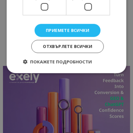
ПРИЕМЕТЕ ВСИЧКИ
ОТХВЪРЛЕТЕ ВСИЧКИ
ПОКАЖЕТЕ ПОДРОБНОСТИ
Строго необходимо
Ефективност
Таргетиране
Функционалност
Строго необходимите бисквитки позволяват
основната функционалност на уебсайта, като
потребителско влизане и управление на
акаунта. Уебсайтът не може да се използва
правилно без строго необходими бисквитки.
Доставчик
/
Валиден