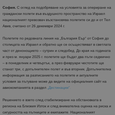
София.
С оглед на подобряване на условията за опериране на
граждански полети във въздушното пространство на Израел
националният превозвач възстановява полетите си до и от Тел
Авив, считано от 26 декември 2024 г.
Полетите по редовната линия на „България Еър“ от София до
столицата на Израел и обратно ще се осъществяват в светлата
част от денонощието – сутрин и следобед. До края на годината
и през м. януари 2025 г. полетите ще бъдат два пъти седмично
– в понеделник и четвъртък, а през февруари честотите ще
станат три, с допълнителен полет и във вторник. Допълнителна
информация за разписанието на полетите и актуалните
условия за пътуване може да видите на официалния сайт на
авиокомпанията в раздел
„Дестинации“.
Решението е взето след стабилизиране на обстановката в
региона на Близкия Изток и след внимателна оценка на риска и
сигурността на пътниците и екипажите. Националният