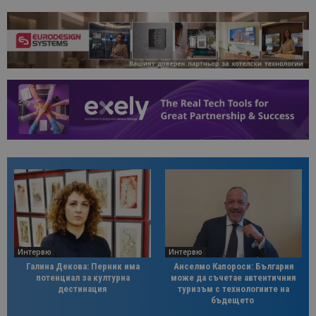
Интервю
Интервю
Галина Декова: Перник има
Анселмо Капороси: България
потенциал за културна
може да съчетае автентичния
дестинация
туризъм с технологиите на
бъдещето