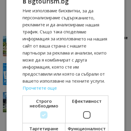
в Bgtourism.bg
Ние използваме бисквитки, за да
персонализираме съдържанието,
рекламите и да анализираме нашия
трафик. Също така споделяме
“Пощенска картичка от…”: Петрич – Изживяване
информация за използването на нашия
отвъд очакваното
сайт от ваша страна с нашите
11/07/2026 11:22
Петрич
партньори за реклама и анализи, които
може да я комбинират с друга
“Пощенска картичка от…”: Пловдив, градът на
информация, която сте им
всички времена
предоставили или която са събрали от
23/06/2026 10:00
Пловдив
вашето използване на техните услуги.
Прочетете още
“Пощенска картичка от…”: Перник – град на
традициите, културата и вдъхновяващите...
Строго
Ефективност
необходимо
17/06/2026 09:01
Перник
Таргетиране
Функционалност