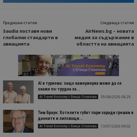
Предишна статия
Следваща статия
Saudia поставя нови
AirNews.bg – новата
глобални стандарти в
медия за съдържание в
авиацията
областта на авиацията
AI в туризма: защо камериерка може да се
окаже по-трудна за...
05/08/2026 08:28
AI Travel Economy с Елица Стоилова
Тим Браун: Хотелите губят пари заради грешки в
данните и липсващи...
13/07/2026 09:02
AI Travel Economy с Елица Стоилова