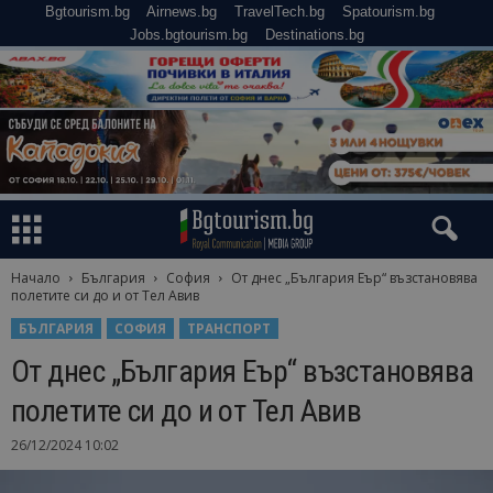
Bgtourism.bg
Airnews.bg
TravelTech.bg
Spatourism.bg
Jobs.bgtourism.bg
Destinations.bg
Начало
България
София
От днес „България Еър“ възстановява
полетите си до и от Тел Авив
БЪЛГАРИЯ
СОФИЯ
ТРАНСПОРТ
От днес „България Еър“ възстановява
полетите си до и от Тел Авив
26/12/2024 10:02