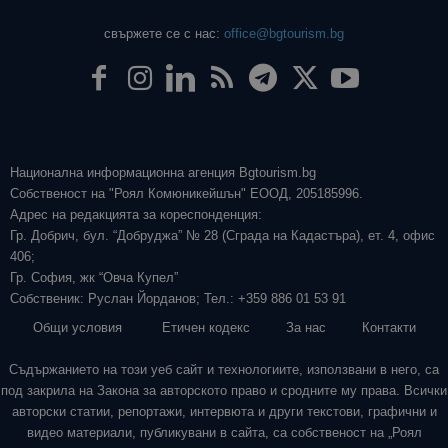
свържете се с нас:
office@bgtourism.bg
Национална информационна агенция Bgtourism.bg
Собственост на "Роял Комюникейшън" ЕООД, 205185996.
Адрес на редакцията за кореспонденция:
Гр. Добрич, бул. “Добруджа” № 28 (Сграда на Кадастъра), ет. 4, офис
406;
Гр. София, жк “Овча Купел”
Собственик: Руслан Йорданов; Тел.: +359 886 01 53 91
Общи условия
Етичен кодекс
За нас
Контакти
Съдържанието на този уеб сайт и технологиите, използвани в него, са
под закрила на Закона за авторското право и сродните му права. Всички
авторски статии, репортажи, интервюта и други текстови, графични и
видео материали, публикувани в сайта, са собственост на „Роял