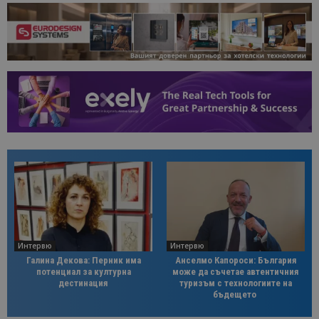
Интервю
Интервю
Галина Декова: Перник има
Анселмо Капороси: България
потенциал за културна
може да съчетае автентичния
дестинация
туризъм с технологиите на
бъдещето