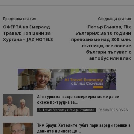
Предишна статия
Следваща статия
ОФЕРТА на Емералд
Петър Бънков, Flix
Травел: Топ цени за
България: За 10 години
Хургана – JAZ HOTELS
превозихме над 300 млн.
пътници, все повече
българи пътуват с
автобус или влак
AI в туризма: защо камериерка може да се
окаже по-трудна за...
05/08/2026 08:28
AI Travel Economy с Елица Стоилова
Тим Браун: Хотелите губят пари заради грешки в
данните и липсващи...