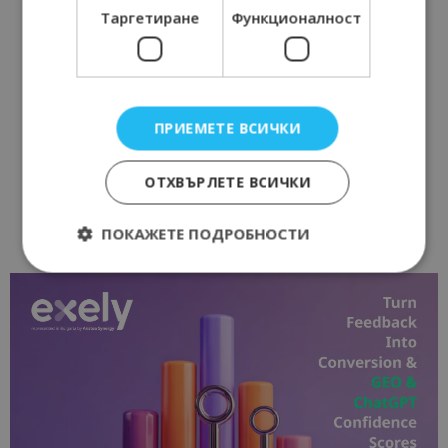
Таргетиране
Функционалност
ПРИЕМЕТЕ ВСИЧКИ
ОТХВЪРЛЕТЕ ВСИЧКИ
ПОКАЖЕТЕ ПОДРОБНОСТИ
Строго необходимо
Ефективност
Таргетиране
Функционалност
Строго необходимите бисквитки позволяват
основната функционалност на уебсайта, като
потребителско влизане и управление на
акаунта. Уебсайтът не може да се използва
правилно без строго необходими бисквитки.