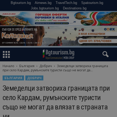
Bgtourism.bg
Airnews.bg
TravelTech.bg
Spatourism.bg
Jobs.bgtourism.bg
Destinations.bg
Начало
България
Добрич
Земеделци затвориха границата
при село Кардам, румънските туристи също не могат да...
БЪЛГАРИЯ
ДОБРИЧ
Земеделци затвориха границата при
село Кардам, румънските туристи
също не могат да влязат в страната
ни