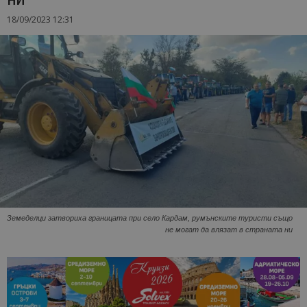
18/09/2023 12:31
Земеделци затвориха границата при село Кардам, румънските туристи също
не могат да влязат в страната ни