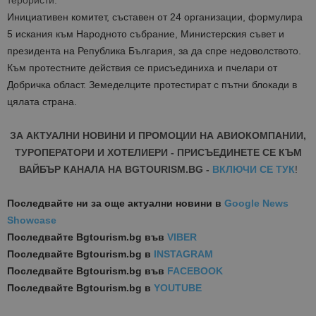
терористи.
Инициативен комитет, съставен от 24 организации, формулира
5 искания към Народното събрание, Министерския съвет и
президента на Република България, за да спре недоволството.
Към протестните действия се присъединиха и пчелари от
Добричка област. Земеделците протестират с пътни блокади в
цялата страна.
ЗА АКТУАЛНИ НОВИНИ И ПРОМОЦИИ НА АВИОКОМПАНИИ,
ТУРОПЕРАТОРИ И ХОТЕЛИЕРИ - ПРИСЪЕДИНЕТЕ СЕ КЪМ
ВАЙБЪР КАНАЛА НА BGTOURISM.BG -
ВКЛЮЧИ СЕ ТУК
!
Последвайте ни за още актуални новини
в
Google News
Showcase
Последвайте
Bgtourism.bg във
VIBER
Последвайте
Bgtourism.bg в
INSTAGRAM
Последвайте
Bgtourism.bg във
FACEBOOK
Последвайте
Bgtourism.bg в
YOUTUBE