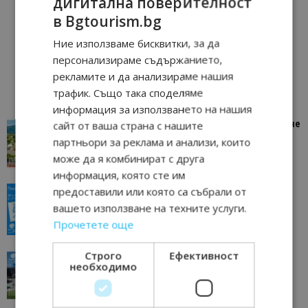
дигитална поверителност
в Bgtourism.bg
Ние използваме бисквитки, за да
персонализираме съдържанието,
рекламите и да анализираме нашия
трафик. Също така споделяме
информация за използването на нашия
сайт от ваша страна с нашите
“Пощенска картичка от…”: Петрич – Изживяване
отвъд очакваното
партньори за реклама и анализи, които
11/07/2026 11:22
Петрич
може да я комбинират с друга
информация, която сте им
предоставили или която са събрали от
“Пощенска картичка от…”: Пловдив, градът на
всички времена
вашето използване на техните услуги.
23/06/2026 10:00
Пловдив
Прочетете още
Строго
Ефективност
“Пощенска картичка от…”: Перник – град на
необходимо
традициите, културата и вдъхновяващите...
17/06/2026 09:01
Перник