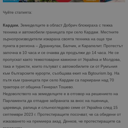
Чуйте статията:
Кардам.
Земеделците в област Добрич
блокираха с тежка
техника и автомобили границата при село Кардам. Местните
зърнопроизводители изкараха своята техника на още три
пункта в региона –
Дуранкулак, Балчик, и Карапелит. Протестът
започна в 10 часа и се очаква да продължи до 14 часа. Н
е се
пропускат както тежкотоварни камиони от Украйна и Молдова,
така и туристи, които пътуват с автомобилите си от Румъния
към българските курорти, съобщава екип на Bgtourism.bg. На
пътя към границата при село Кардам са паркирани над 70
трактора от община Генерал Тошево.
Недоволството на земеделците е в отговор на решението на
Парламента да отпадне забраната за внос на пшеница,
царевица, рапица и слънчогледово семе от Украйна след 15
септември 2023 г. Протестиращите посочват, че са обидени от
изказването на премиера акад. Денков, че протестиращите са