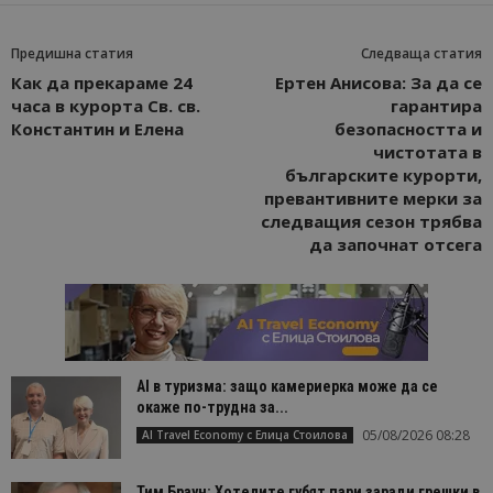
Предишна статия
Следваща статия
Как да прекараме 24
Ертен Анисова: За да се
часа в курорта Св. св.
гарантира
Константин и Елена
безопасността и
чистотата в
българските курорти,
превантивните мерки за
следващия сезон трябва
да започнат отсега
AI в туризма: защо камериерка може да се
окаже по-трудна за...
05/08/2026 08:28
AI Travel Economy с Елица Стоилова
Тим Браун: Хотелите губят пари заради грешки в