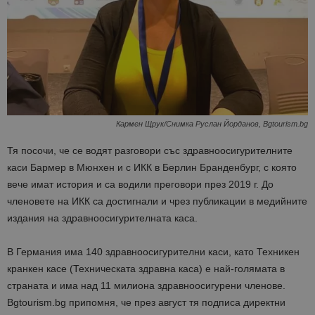
Кармен Щрук/Снимка Руслан Йорданов, Bgtourism.bg
Тя посочи, че се водят разговори със здравноосигурителните
каси Бармер в Мюнхен и с ИКК в Берлин Бранденбург, с която
вече имат история и са водили преговори през 2019 г. До
членовете на ИКК са достигнали и чрез публикации в медийните
издания на здравноосигурителната каса.
В Германия има 140 здравноосигурителни каси, като Техникен
кранкен касе (Техническата здравна каса) е най-голямата в
страната и има над 11 милиона здравноосигурени членове.
Bgtourism.bg припомня, че през август тя подписа директни