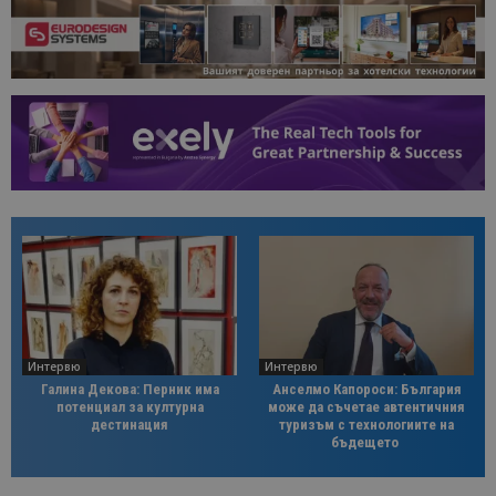
Интервю
Интервю
Галина Декова: Перник има
Анселмо Капороси: България
потенциал за културна
може да съчетае автентичния
дестинация
туризъм с технологиите на
бъдещето