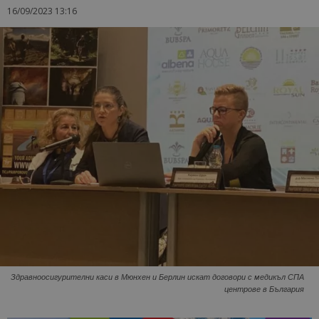
16/09/2023 13:16
Здравноосигурителни каси в Мюнхен и Берлин искат договори с медикъл СПА
центрове в България