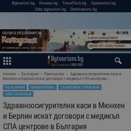
Bgtourism.bg
Airnews.bg
TravelTech.bg
Spatourism.bg
Jobs.bgtourism.bg
Destinations.bg
Начало
България
Пампорово
Здравноосигурителни каси в
Мюнхен и Берлин искат договори с медикъл СПА центрове...
БЪЛГАРИЯ
ПАМПОРОВО
СЪБИТИЕН ТУРИЗЪМ
СПА ТУРИЗЪМ
Здравноосигурителни каси в Мюнхен
и Берлин искат договори с медикъл
СПА центрове в България