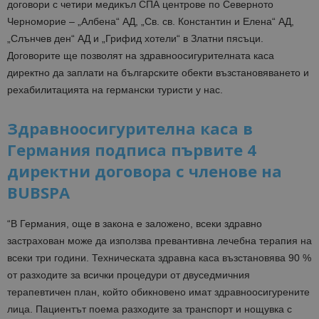
договори с четири медикъл СПА центрове по Северното
Черноморие –
„Албена“ АД, „Св. св. Константин и Елена“ АД,
„Слънчев ден“ АД и „Грифид хотели“ в Златни пясъци.
Договорите ще позволят на здравноосигурителната каса
директно да заплати на българските обекти възстановяването и
рехабилитацията на германски туристи у нас.
Здравноосигурителна каса в
Германия подписа първите 4
директни договора с членове на
BUBSPA
“В Германия, още в закона е заложено, всеки здравно
застрахован може да използва превантивна лечебна терапия на
всеки три години. Техническата здравна каса възстановява 90 %
от разходите за всички процедури от двуседмичния
терапевтичен план, който обикновено имат здравноосигурените
лица. Пациентът поема разходите за транспорт и нощувка с