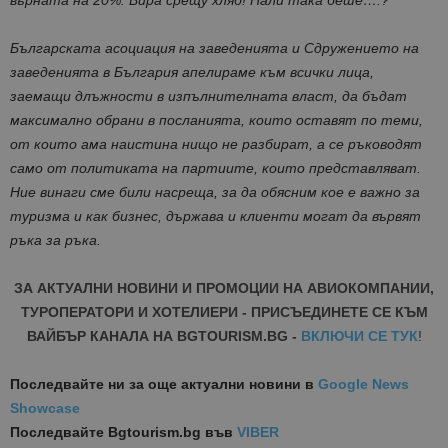
Българската асоциация на заведенията и Сдружението на
заведенията в България апелираме към всички лица,
заемащи длъжности в изпълнителната власт, да бъдат
максимално обрани в посланията, които оставят по теми,
от които ама наистина нищо не
разбират, а се ръководят
само от политиката на партиите, които представляват.
Ние винаги сме били насреща, за да обясним кое е важно за
туризма и как бизнес, държава и клиенти могат да вървят
ръка за ръка.
ЗА АКТУАЛНИ НОВИНИ И ПРОМОЦИИ НА АВИОКОМПАНИИ,
ТУРОПЕРАТОРИ И ХОТЕЛИЕРИ - ПРИСЪЕДИНЕТЕ СЕ КЪМ
ВАЙБЪР КАНАЛА НА BGTOURISM.BG -
ВКЛЮЧИ СЕ ТУК
!
Последвайте ни за още актуални новини
в
Google News
Showcase
Последвайте
Bgtourism.bg във
VIBER