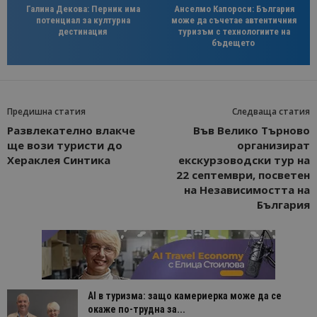
Галина Декова: Перник има
Анселмо Капороси: България
потенциал за културна
може да съчетае автентичния
дестинация
туризъм с технологиите на
бъдещето
Предишна статия
Следваща статия
Развлекателно влакче
Във Велико Търново
ще вози туристи до
организират
Хераклея Синтика
екскурзоводски тур на
22 септември, посветен
на Независимостта на
България
AI в туризма: защо камериерка може да се
окаже по-трудна за...