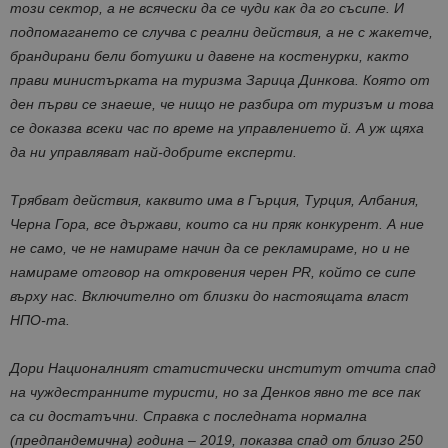
този сектор, а не всячески да се чуди как да го съсипе. И
подпомагането се случва с реални действия, а не с жакетче,
брандирани
бели
ботушки
и давене на костенурки, както
прави
министърката
на туризма Зарица Динкова. Която от
ден първи се знаеше, че нищо не разбира от туризъм и това
се доказва всеки час по време на управлението й. А уж щяха
да ни управляват най-добрите експерти.
Трябват действия, каквито има в Гърция, Турция, Албания,
Черна Гора, все държави, които са ни пряк конкурент. А ние
не само, че не намираме начин да се рекламираме, но и не
намираме отговор на откровения черен PR, който се сипе
върху нас. Включително от близки до настоящата власт
НПО-та.
Дори Националният статистически институт отчита спад
на чуждестранните туристи, но за Денков явно те все пак
са си достатъчни. Справка с последната нормална
(
предпандемична
) година – 2019, показва спад от близо 250