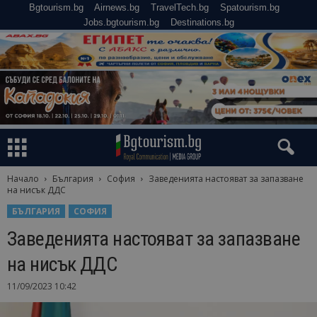
Bgtourism.bg
Airnews.bg
TravelTech.bg
Spatourism.bg
Jobs.bgtourism.bg
Destinations.bg
Начало
България
София
Заведенията настояват за запазване
на нисък ДДС
БЪЛГАРИЯ
СОФИЯ
Заведенията настояват за запазване
на нисък ДДС
11/09/2023 10:42