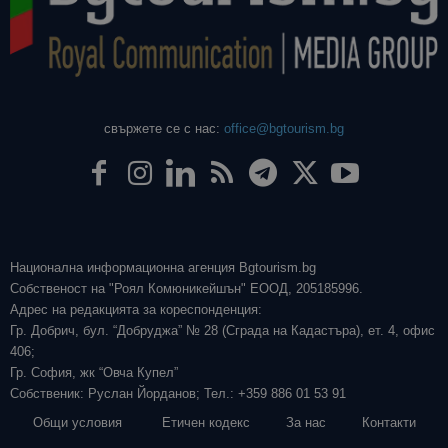
свържете се с нас:
office@bgtourism.bg
Национална информационна агенция Bgtourism.bg
Собственост на "Роял Комюникейшън" ЕООД, 205185996.
Адрес на редакцията за кореспонденция:
Гр. Добрич, бул. “Добруджа” № 28 (Сграда на Кадастъра), ет. 4, офис
406;
Гр. София, жк “Овча Купел”
Собственик: Руслан Йорданов; Тел.: +359 886 01 53 91
Общи условия
Етичен кодекс
За нас
Контакти