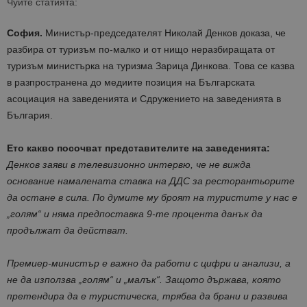
Чуйте статията:
София.
Министър-председателят Николай Денков доказа, че
разбира от туризъм по-малко и от нищо неразбиращата от
туризъм
министърка
на туризма Зарица Динкова. Това се казва
в разпространена до медиите позиция на Българската
асоциация на заведенията и Сдружението на заведенията в
България.
Ето какво посочват представителите на заведенията:
Денков заяви в телевизионно интервю, че не вижда
основание намалената ставка на ДДС за ресторантьорите
да остане в сила. По думите му броят на туристите у нас е
„голям“ и няма предпоставка 9-те процента данък да
продължат да действат.
Премиер-министър е важно да работи с цифри и анализи, а
не да използва „голям“ и „малък“. Защото държава, която
претендира да е туристическа, трябва да брани и развива