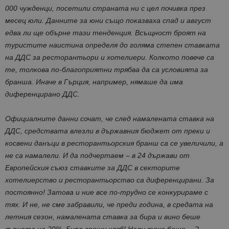
000 чужденци, посетили страната ни с цел почивка през
месец юли. Данните за юни също показваха спад и август
едва ли ще обърне тази тенденция. Всъщност броят на
туристите наистина определя до голяма степен ставката
на ДДС за ресторантьори и хотелиери. Колкото повече са
те, толкова по-благоприятни трябва да са условията за
бранша. Иначе в Гърция, например, нямаше да има
диференцирано ДДС.
Официалните данни сочат, че след намалената ставка на
ДДС, средствата влезли в държавния бюджет от преки и
косвени данъци в ресторантьорския бранш са се увеличили, а
не са намалели. И да подчертаем – в 24 държави от
Европейския съюз ставките за ДДС в секторите
хотелиерство и ресторантьорство са диференцирани. За
постоянно! Затова и ние все по-трудно се конкурираме с
тях. И не, не сме забравили, че преди година, в средата на
летния сезон, намалената ставка за бира и вино беше
върната на 20%. Бира срещу хляб! Нали така беше….?