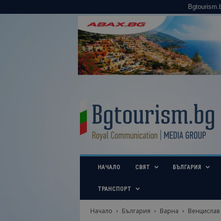
Bgtourism.
B
g
t
o
u
r
i
НАЧАЛО
СВЯТ
БЪЛГАРИЯ
s
m
.
ТРАНСПОРТ
b
g
Начало
България
Варна
Венцислав 
–