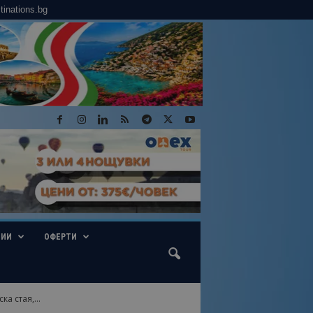
tinations.bg
ГИИ
ОФЕРТИ
а стая,...