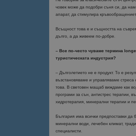
човек може да подобри съня си, да нам
Име
апарат, да стимулира кръвообращението
Име
sc_is_visitor_uniq
is_visitor_unique
Всъщност това е и същността на съвре
дълго, а да живеем по-добре.
is_unique
– Все по-често чуваме термина longe
туристическата индустрия?
_ga_B09EBBY8PY
– Дълголетието не е продукт. То е резул
_ga_WXPDN4HSCV
възстановяваме и управляваме стреса 
това. В световен мащаб виждаме как во
_ga_FK650GXHRZ
програми за сън, антистрес терапии, в
хидротерапия, минерални терапии и пе
_ga
България има всички предпоставки да б
минерални води, лечебен климат, трад
специалисти.