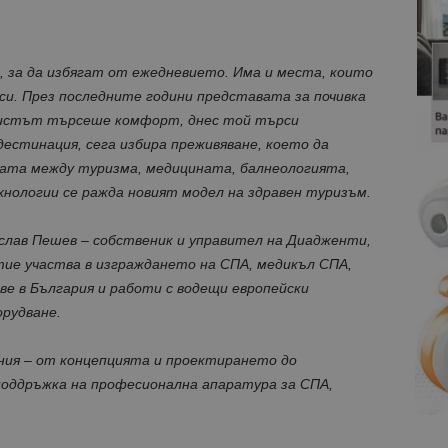
 за да избягат от ежедневието. Има и места, които
 си. През последните години представата за почивка
уристът търсеше комфорт, днес той търси
дестинация, сега избира преживяване, което да
цата между туризма, медицината, балнеологията,
ологии се ражда новият модел на здравен туризъм.
слав Пешев – собственик и управител на Диадженти,
тие участва в изграждането на СПА, медикъл СПА,
е в България и работи с водещи европейски
рудване.
ия – от концепцията и проектирането до
оддръжка на професионална апаратура за СПА,