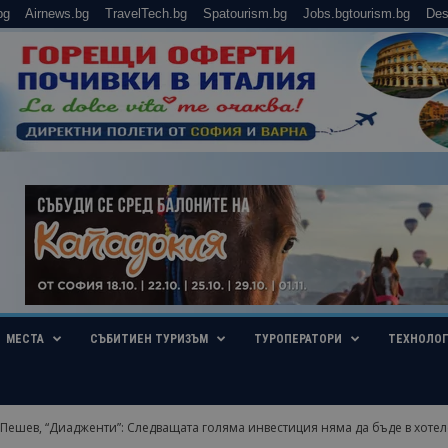
bg
Airnews.bg
TravelTech.bg
Spatourism.bg
Jobs.bgtourism.bg
Des
МЕСТА
СЪБИТИЕН ТУРИЗЪМ
ТУРОПЕРАТОРИ
ТЕХНОЛО
Пешев, “Диадженти”: Следващата голяма инвестиция няма да бъде в хотелск