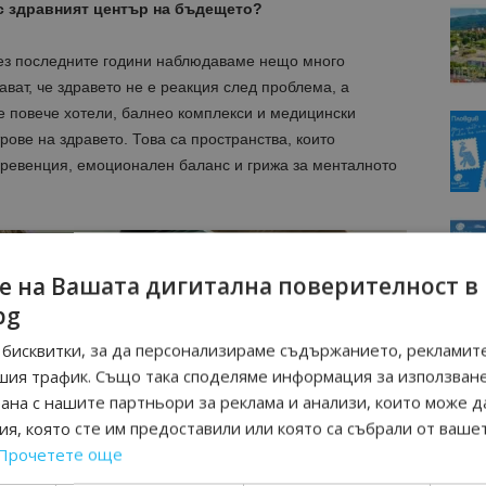
ас здравният център на бъдещето?
рез последните години наблюдаваме нещо много
ават, че здравето не е реакция след проблема, а
е повече хотели, балнео комплекси и медицински
рове на здравето. Това са пространства, които
превенция, емоционален баланс и грижа за менталното
е на Вашата дигитална поверителност в
bg
бисквитки, за да персонализираме съдържанието, рекламите
шия трафик. Също така споделяме информация за използван
рана с нашите партньори за реклама и анализи, които може д
я, която сте им предоставили или която са събрали от ваше
Прочетете още