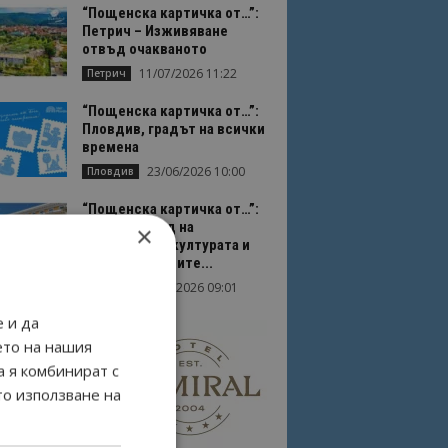
“Пощенска картичка от…”:
Петрич – Изживяване
отвъд очакваното
11/07/2026 11:22
Петрич
“Пощенска картичка от…”:
Пловдив, градът на всички
времена
23/06/2026 10:00
Пловдив
“Пощенска картичка от…”:
Перник – град на
×
традициите, културата и
вдъхновяващите...
17/06/2026 09:01
Перник
 и да
ето на нашия
а я комбинират с
то използване на