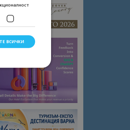
кционалност
ТЕ ВСИЧКИ
елско влизане и
тки.
омните съгласието
квитки на сайта.