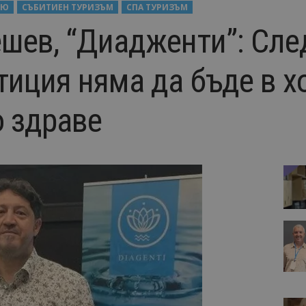
ВЮ
СЪБИТИЕН ТУРИЗЪМ
СПА ТУРИЗЪМ
шев, “Диадженти”: Сл
иция няма да бъде в хо
о здраве