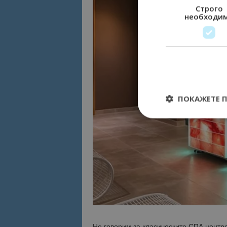
Строго
необходи
ПОКАЖЕТЕ 
Строго необходимит
управление на акау
Име
cookie_notice_acc
Не говорим за класическите СПА центро