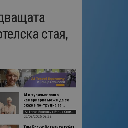
едващата
телска стая,
AI в туризма: защо
камериерка може да се
окаже по-трудна за...
AI Travel Economy с Елица Стоилова
05/08/2026 08:28
Тим Браун: Хотелите губят