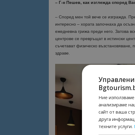
– Г-н Пешев, как изглежда според В
– Според мен той вече се изгражда. П
интересно – хората започнаха да осъзн
ежедневна грижа преди него. Затова вс
центрове се превръщат в истински цент
съчетават физическо възстановяване, 
здраве.
Управлени
Bgtourism.
Ние използваме 
анализираме на
сайт от ваша ст
друга информаци
техните услуги.