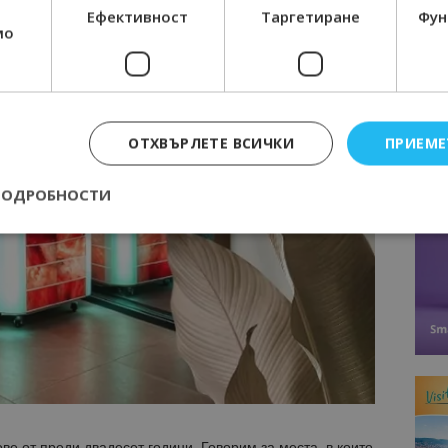
Ефективност
Таргетиране
Фун
мо
ОТХВЪРЛЕТЕ ВСИЧКИ
ПРИЕМЕ
ПОДРОБНОСТИ
Строго необходимо
Ефективност
Таргетиране
Функционалност
е бисквитки позволяват основната функционалност на уебсайта, като потребит
нта. Уебсайтът не може да се използва правилно без строго необходими бискви
Доставчик
/
Валиден
Описание
Домейн
до
epted
lisandraramos.com
7 дни
Тази бисквитка се използва, за да зап
bgtourism.bg
на потребителя за използването на бис
ве от преди двадесет години. Говорим за места, в които