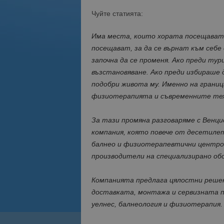
Чуйте статията:
Има места, които хората посещават,
посещават, за да се върнат към себе
започна да се променя. Ако преди т
възстановяване. Ако преди избираше 
подобри живота му. Именно на грани
физиотерапията и съвременните техн
За тази промяна разговаряме с Венци
компания, която повече от десетиле
балнео и физиотерапевтични центров
производители на специализирано обо
Компанията предлага цялостни решен
доставката, монтажа и сервизната п
уелнес, балнеология и физиотерапия.