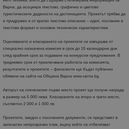
него техника, която да съдържа стилизирана информация за
Варна, да асоциира текстово, графично и цветово
туристическите дадености на дестинацията. Проектът трябва да
е придружен и от кратко текстово описание – идея, послание в
текстови формат и основни технически характеристики.
Оценяването и класирането на проектите се извършва от
специално назначена комисия в срок до 15 календарни дни
след крайния срок за подаване на конкурсни предложения. В
тридневен срок от приключване работата на комисията,
резултатите и проектите – финалисти ще бъдат публично
обявени на сайта на Община Варна www.varna.bg.
Авторът на спечелилия първо място проект ще получи награда
в размер на 5 000 лева. Класираните на второ и трето място,
съответно 2 000 и 1 000 лв.
Проектите, заедно с посочените документи, се представят в
запечатан непрозрачен плик, върху който се отбелязват