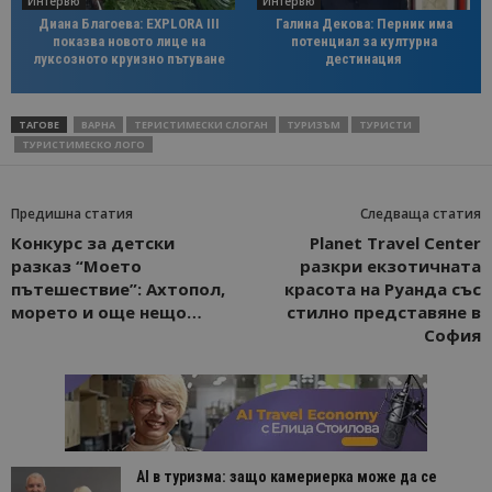
Интервю
Интервю
Диана Благоева: EXPLORA III
Галина Декова: Перник има
показва новото лице на
потенциал за културна
луксозното круизно пътуване
дестинация
ТАГОВЕ
ВАРНА
ТЕРИСТИМЕСКИ СЛОГАН
ТУРИЗЪМ
ТУРИСТИ
ТУРИСТИМЕСКО ЛОГО
Предишна статия
Следваща статия
Конкурс за детски
Planet Travel Center
разказ “Моето
разкри екзотичната
пътешествие”: Ахтопол,
красота на Руанда със
морето и още нещо…
стилно представяне в
София
AI в туризма: защо камериерка може да се