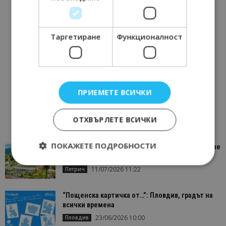
Таргетиране
Функционалност
ПРИЕМЕТЕ ВСИЧКИ
ОТХВЪРЛЕТЕ ВСИЧКИ
ПОКАЖЕТЕ ПОДРОБНОСТИ
“Пощенска картичка от…”: Петрич – Изживяване
отвъд очакваното
11/07/2026 11:22
Петрич
Строго необходимо
Ефективност
“Пощенска картичка от…”: Пловдив, градът на
Таргетиране
Функционалност
всички времена
23/06/2026 10:00
Пловдив
Строго необходимите бисквитки позволяват