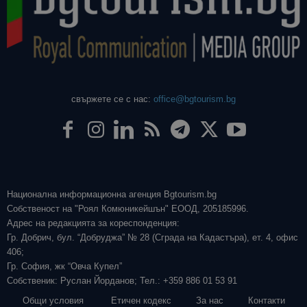
свържете се с нас:
office@bgtourism.bg
Национална информационна агенция Bgtourism.bg
Собственост на "Роял Комюникейшън" ЕООД, 205185996.
Адрес на редакцията за кореспонденция:
Гр. Добрич, бул. “Добруджа” № 28 (Сграда на Кадастъра), ет. 4, офис
406;
Гр. София, жк “Овча Купел”
Собственик: Руслан Йорданов; Тел.: +359 886 01 53 91
Общи условия
Етичен кодекс
За нас
Контакти