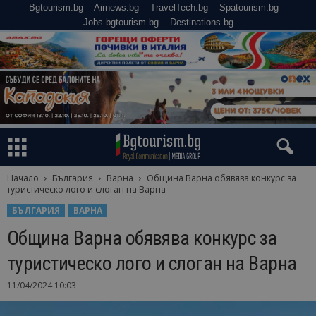
Bgtourism.bg
Airnews.bg
TravelTech.bg
Spatourism.bg
Jobs.bgtourism.bg
Destinations.bg
Начало
България
Варна
Община Варна обявява конкурс за
туристическо лого и слоган на Варна
БЪЛГАРИЯ
ВАРНА
Община Варна обявява конкурс за
туристическо лого и слоган на Варна
11/04/2024 10:03