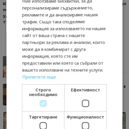
Ние използваме бисквитки, за да
Южното Черноморие за
април
персонализираме съдържанието,
повече туристи и
рекламите и да анализираме нашия
удължаване на
трафик. Също така споделяме
туристическия сезон
информация за използването на нашия
сайт от ваша страна с нашите
партньори за реклама и анализи, които
може да я комбинират с друга
информация, която сте им
AI в туризма: защо камериерка може да се
предоставили или която са събрали от
окаже по-трудна за...
вашето използване на техните услуги.
05/08/2026 08:28
AI Travel Economy с Елица Стоилова
Прочетете още
Тим Браун: Хотелите губят пари заради грешки в
Строго
Ефективност
данните и липсващи...
необходимо
13/07/2026 09:02
AI Travel Economy с Елица Стоилова
Таргетиране
Функционалност