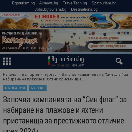
Bgtourism.bg
Airnews.bg
TravelTech.bg
Spatourism.bg
Jobs.bgtourism.bg
Destinations.bg
Начало
България
Бургас
Започва кампанията на “Син флаг” за
набиране на плажове и яхтени пристанища...
БЪЛГАРИЯ
БУРГАС
Започва кампанията на “Син флаг” за
набиране на плажове и яхтени
пристанища за престижното отличие
през 2024 г.