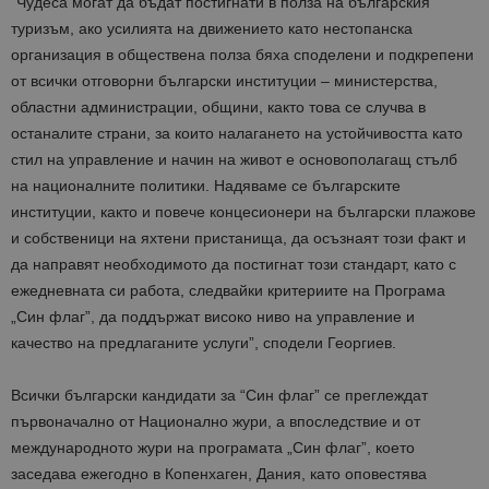
“Ч
удеса могат да бъдат постигнати в полза на българския
туризъм, ако усилията на движението като нестопанска
организация в обществена полза бяха споделени и подкрепени
от всички отговорни български институции – министерства,
областни администрации, общини
, както това се случва в
останалите страни, за които налагането на устойчивостта като
стил на управление и начин на живот е основополагащ стълб
на националните политики.
Надяваме се българските
институции, както и повече концесионери на български плажове
и собственици на яхтени пристанища, да осъзнаят този факт и
да направят необходимото да постигнат този стандарт, като с
ежедневната си работа, следвайки критериите на Програма
„Син флаг”, да поддържат високо ниво на управление и
качество на предлаганите услуги”, сподели Георгиев.
Всички български кандидати за “Син флаг” се преглеждат
първоначално от Национално жури, а впоследствие и от
международното жури на програмата „Син флаг”, което
заседава ежегодно в Копенхаген, Дания, като оповестява