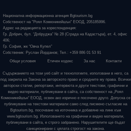
Национална информационна агенция Bgtourism.bg
Собственост на "Роял Комюникейшън" ЕООД, 205185996.
Адрес на редакцията за кореспонденция:
Гр. Добрич, бул. “Добруджа” № 28 (Сграда на Кадастъра), ет. 4, офис
406;
Гр. София, жк “Овча Купел”
Собственик: Руслан Йорданов; Тел.: +359 886 01 53 91
Общи условия
Етичен кодекс
За нас
Контакти
Съдържанието на този уеб сайт и технологиите, използвани в него, са
под закрила на Закона за авторското право и сродните му права. Всички
авторски статии, репортажи, интервюта и други текстови, графични и
видео материали, публикувани в сайта, са собственост на „Роял
Комюникейшън“ ЕООД, освен ако изрично е посочено друго. Допуска се
публикуване на текстови материали само след писмено съгласие на
Bgtourism.bg, посочване на източника и добавяне на линк към
www.bgtourism.bg. Използването на графични и видео материали,
публикувани в сайта, е строго забранено. Нарушителите ще бъдат
санкционирани с цялата строгост на закона.