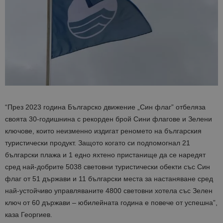
“През 2023 година Българско движение „Син флаг” отбеляза
своята 30-годишнина с рекорден брой Сини флагове и Зелени
ключове, които неизменно издигат реномето на българския
туристически продукт. Защото когато си подпомогнал 21
български плажа и 1 едно яхтено пристанище да се наредят
сред най-добрите 5038 световни туристически обекти със Син
флаг от 51 държави и 11 български места за настаняване сред
най-устойчиво управляваните 4800 световни хотела със Зелен
ключ от 60 държави – юбилейната година е повече от успешна”,
каза Георгиев.