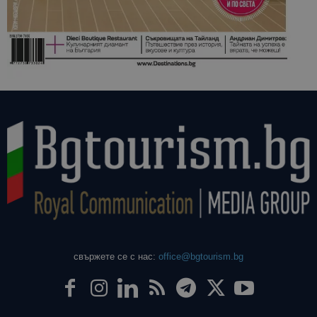
свържете се с нас:
office@bgtourism.bg