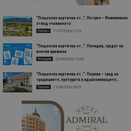
проследяв
на
посетител
на навигац
“Пощенска картичка от…”: Петрич – Изживяване
взаимодей
отвъд очакваното
с уебсайта
статистиче
11/07/2026 11:22
Петрич
цели.
is_unique
1 година
Тази бискв
StatCounter
1 месец
е зададена
Ltd
“Пощенска картичка от…”: Пловдив, градът на
StatCounter
.statcounter.com
всички времена
да опреде
дали сте за
23/06/2026 10:00
Пловдив
първи път
завръщащ 
посетител.
“Пощенска картичка от…”: Перник – град на
_ga_B09EBBY8PY
.bgtourism.bg
1 година
Тази бискв
традициите, културата и вдъхновяващите...
1 месец
се използв
Google Anal
17/06/2026 09:01
Перник
за запазва
състояние
сесията.
_ga_WXPDN4HSCV
.bgtourism.bg
1 година
Тази бискв
1 месец
се използв
Google Anal
за запазва
състояние
сесията.