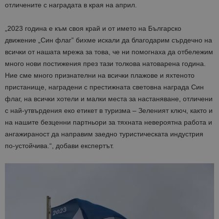
отличените с наградата в края на април.
„
2023 година е към своя край и
от името на Българско
движение „Син флаг”
бихме искали да благодарим сърдечно на
всички от нашата мрежа за това, че ни помогнаха да
отбележим
много нови постижения през тази толкова натоварена година.
Ние сме много
признателн
и на всички
плажове и яхтеното
пристанище
, наградени с
престижната световна награда
Син
флаг, на
всички хотели и малки места за настаняване, отличени
с най-утвърдения еко етикет в туризма – Зеленият ключ, както и
на на
шите
безценни
партньори за
тяхната
невероятна работа и
ангажираност да направи
м заедно
туристическата индустрия
по-устойчива.
“, добави експертът.