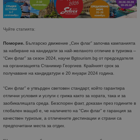
Чуйте статията:
Поморие.
Българско движение „Син флаг” започва кампанията
за набиране на кандидати за най-желаното отличие в туризма –
“Син флаг” за сезон 2024, научи Bgtourism.bg от председателя
на организацията Станимир Георгиев. Крайният срок за
получаване на кандидатури е 20 януари 2024 година.
“Син флаг” е утвърден световен стандарт, който гарантира
отлични условия и услуги с грижа както за хората, така и за
заобикалящата среда. Безспорен факт, доказан през годините в
глобален мащаб е, че наличието на “Син флаг” е гаранция за
качествен туризъм, а отличените дестинации и страни са
предпочитани места за отдих.