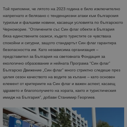
Той припомни, че лятото на 2023 година е било изключително
напрегнато и белязано с тенденциозни атаки към българския
туризъм и фалшиви новини, касаещи условията по българското
Черноморие. “Отличените със Син флаг обекти в България
бяха единствените оазиси, където туристите се чувстваха
спокойни и сигурни, защото стандартът Син флаг гарантира
безопасността им.
Като независима организация –
представител за България на световната Фондация за
екологично образование и нейната Програма “Син флаг”
Българско Движение „Син флаг” много стриктно след
еше
през
целия сезон качеството на водите за къпане – като основен
елемент от критериите на Син флаг и важен аспект, касаещ
здравето и благополучието на хората, както и туристическия
имидж на България”, добави Станимир Георгиев.