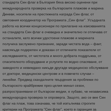
стандарта Син флаг в България бяха високо оценени при
м
еждународна
та
проверка на българските плажове и
марина
Диневи
, носители на престижната награда Син флаг, от
световния координатор на Програмата „Син флаг”.
У
сърдната
работа на всички концесионери по прилагане на изискванията
на
стандарта
Син флаг е очевидна и значително ги отличава от
останалите, като всички удостоени плажове и
марината
получиха заслужен
о признание, заради
чистата вода – факт,
навсякъде подкрепен и доказан от отличните показатели от
изследванията, от чистотата и много добрата поддръжка, от
спасителното оборудване и услугите по водно спасяване, от
завидното и невиждано никъде другаде медицинско обслужване
от доктори, медицински центрове и в повечето случаи –
линейки.
Предвид скандалните твърдения за проблеми
по
българското крайбрежие през целия
минал
сезон,
разпространявани от български медии, е хубаво, че независима
международна проверка ги опроверга. Защото, ако се вее Син
флаг на плаж, това означава, че той изпълнява строгите
критерии на Програмата “Син флаг”, което е гаранция за