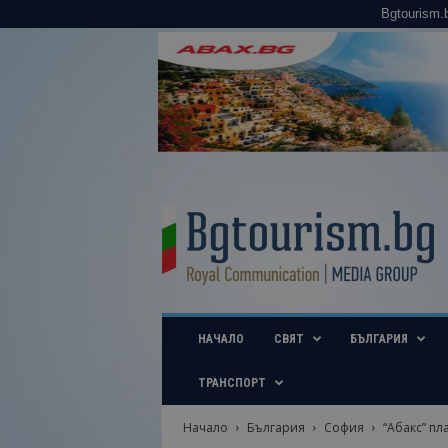
Bgtourism.
B
g
t
o
u
r
i
НАЧАЛО
СВЯТ
БЪЛГАРИЯ
s
m
.
ТРАНСПОРТ
b
g
Начало
България
София
“Абакс” пл
–