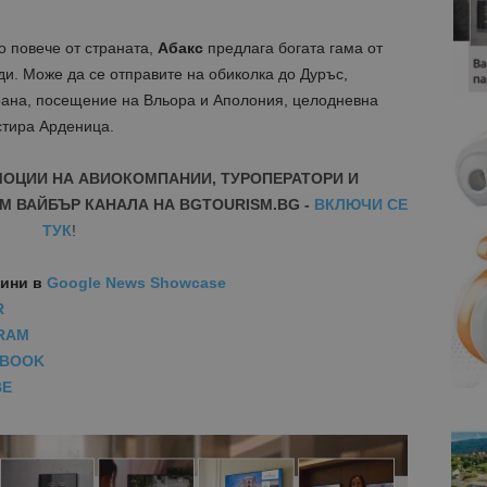
ко повече от страната,
Абакс
предлага богата гама от
ди. Може да се отправите на обиколка до Дуръс,
рана, посещение на Вльора и Аполония, целодневна
стира Арденица.
МОЦИИ НА АВИОКОМПАНИИ, ТУРОПЕРАТОРИ И
М ВАЙБЪР КАНАЛА НА BGTOURISM.BG -
ВКЛЮЧИ СЕ
ТУК
!
вини
в
Google News Showcase
R
RAM
EBOOK
BE