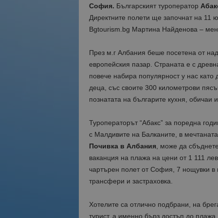
София.
Българският туроператор
Абак
Директните полети ще започнат на 11 
Bgtourism.bg Мартина Найденова – мен
През м.г Албания беше посетена от над
европейския пазар. Страната е с древн
повече набира популярност у нас като 
деца, със своите 300 километрови пясъ
познатата на българите кухня, обичаи и
Туроператорът “Абакс” за поредна годи
с Малдивите на Балканите, в мечтаната
Почивка в Албания
, може да сбъднете
ваканция на плажа на цени от 1 111 ле
чартърен полет от София, 7 нощувки в 
трансфери и застраховка.
Хотелите са отлично подбрани, на брег
турист, а именно бърз достъп до плажа.