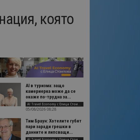
нация, която
AI в туризма: защо
камериерка може да се
окаже по-трудна за...
AI Travel Economy с Елица Стоилова
05/08/2026 08:28
Тим Браун: Хотелите губят
пари заради грешки в
данните и липсващи...
AI Travel Economy с Елица Стоилова