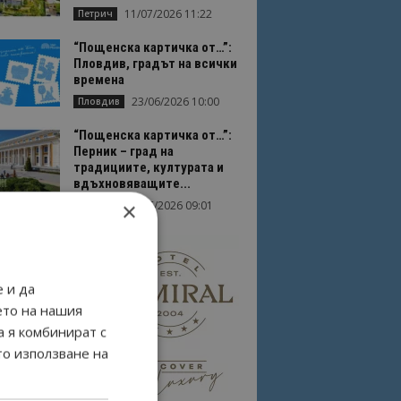
11/07/2026 11:22
Петрич
“Пощенска картичка от…”:
Пловдив, градът на всички
времена
23/06/2026 10:00
Пловдив
“Пощенска картичка от…”:
Перник – град на
традициите, културата и
вдъхновяващите...
×
17/06/2026 09:01
Перник
 и да
ето на нашия
а я комбинират с
то използване на