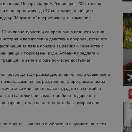
с
планира 15 чартъра до Албания през 2024 година.
юни и ще продължат до 17 септември, съобщи за
иджър “Маркетинг” в туристическата компания.
 10 милиона туристи и се превърна в истински хит на
а история и великолепна девствена природа, която все
дестинация за лятна почивка за двойки и семейства с
чни ивици и тюркоазени води. Албания предлага и
 традиции, а вече е и още по-лесно достъпна!
на превръща тази райска дестинация, често сравнявана
 почивка само на час разстояние. С програмата им за
 мечтата си или просто да се отдадете на спокойна
ва, като са включени самолетен билет с директен
проверени хотели на съответната база изхранване,
а на морето – идеално съобразени с нуждите на всеки