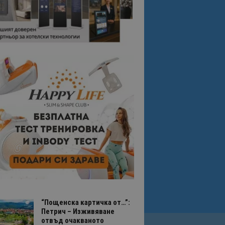
“Пощенска картичка от…”:
Петрич – Изживяване
отвъд очакваното