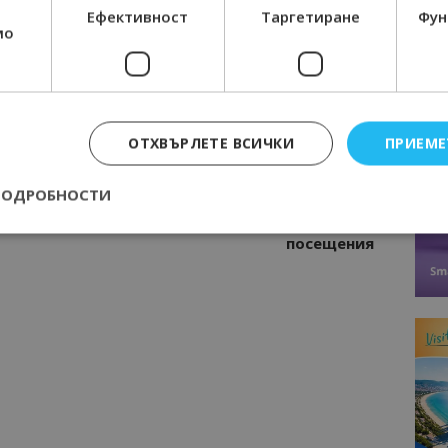
нциал
Анселмо Капороси: България може да
Ефективност
Таргетиране
Фун
съчетае автентичния туризъм с
мо
технологиите на бъдещето
ОТХВЪРЛЕТЕ ВСИЧКИ
ПРИЕМЕ
Следваща статия
 и
Един милион туристи от САЩ са
ПОДРОБНОСТИ
посетили Атина за година,гръцката
столица бие всичките си рекорди по
посещения
Строго необходимо
Ефективност
Таргетиране
Функционалност
е бисквитки позволяват основната функционалност на уебсайта, като потребит
нта. Уебсайтът не може да се използва правилно без строго необходими бискви
Доставчик
/
Валиден
Описание
Домейн
до
epted
lisandraramos.com
7 дни
Тази бисквитка се използва, за да зап
bgtourism.bg
на потребителя за използването на бис