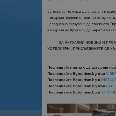
За тези, които искат да опознаят и мал
екскурзии, водени от опитни екскурзово
целодневна екскурзия до столицата Ти
екскурзия до Круя или до Берат и мана
ЗА АКТУАЛНИ НОВИНИ И ПРО
ХОТЕЛИЕРИ - ПРИСЪЕДИНЕТЕ СЕ КЪ
Последвайте ни за още актуални но
Последвайте
Bgtourism.bg във
VIBE
Последвайте
Bgtourism.bg в
INSTAG
Последвайте
Bgtourism.bg във
FAC
Последвайте
Bgtourism.bg в
YOUTU