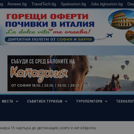
bg
Airnews.bg
TravelTech.bg
Spatourism.bg
Jobs.bgtourism.bg
Des
МЕСТА
СЪБИТИЕН ТУРИЗЪМ
ТУРОПЕРАТОРИ
ТЕХНОЛО
анира 15 чартъра до дестинация, която е хит в Европа