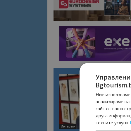
Управлени
Bgtourism.
Ние използваме 
анализираме на
сайт от ваша ст
друга информаци
техните услуги.
Интервю