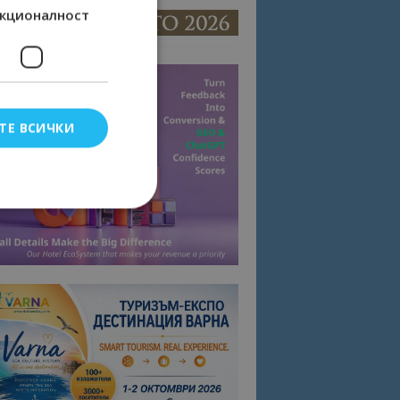
кционалност
ТЕ ВСИЧКИ
елско влизане и
тки.
омните съгласието
квитки на сайта.