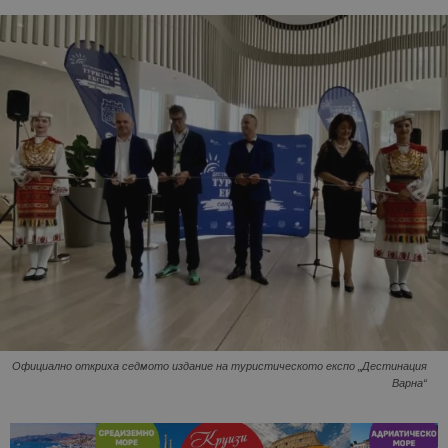
Официално откриха седмото издание на туристическото експо „Дестинация
Варна“