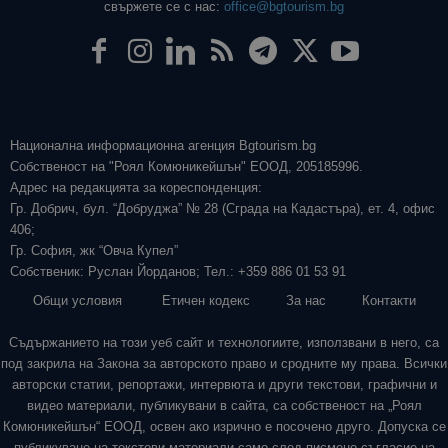
свържете се с нас:
office@bgtourism.bg
Национална информационна агенция Bgtourism.bg
Собственост на "Роял Комюникейшън" ЕООД, 205185996.
Адрес на редакцията за кореспонденция:
Гр. Добрич, бул. “Добруджа” № 28 (Сграда на Кадастъра), ет. 4, офис
406;
Гр. София, жк “Овча Купел”
Собственик: Руслан Йорданов; Тел.: +359 886 01 53 91
Общи условия
Етичен кодекс
За нас
Контакти
Съдържанието на този уеб сайт и технологиите, използвани в него, са
под закрила на Закона за авторското право и сродните му права. Всички
авторски статии, репортажи, интервюта и други текстови, графични и
видео материали, публикувани в сайта, са собственост на „Роял
Комюникейшън“ ЕООД, освен ако изрично е посочено друго. Допуска се
публикуване на текстови материали само след писмено съгласие на