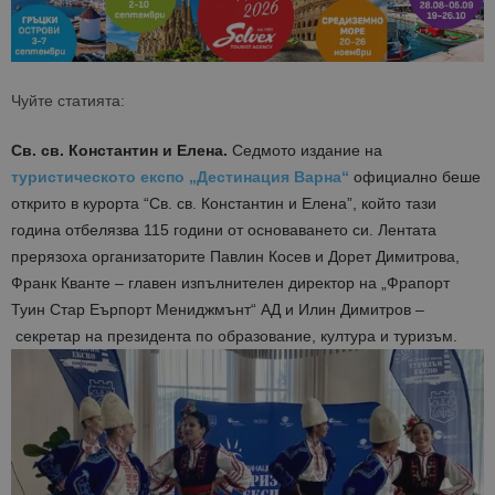
Чуйте статията:
Св. св. Константин и Елена.
Седмото издание на
туристическото експо „Дестинация Варна“
официално беше
открито в курорта “Св. св. Константин и Елена”, който тази
година отбелязва 115 години от основаването си. Лентата
прерязоха организаторите Павлин Косев и Дорет Димитрова,
Франк Кванте – главен изпълнителен директор на „Фрапорт
Туин Стар Еърпорт Мениджмънт“ АД и Илин Димитров –
секретар на президента по образование, култура и туризъм.