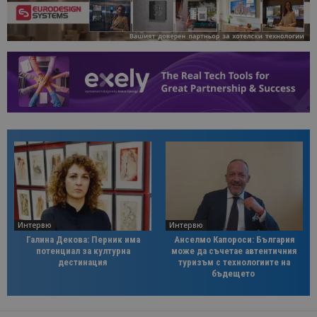
Интервю
Интервю
Галина Декова: Перник има
Анселмо Капороси: България
потенциал за културна
може да съчетае автентичния
дестинация
туризъм с технологиите на
бъдещето