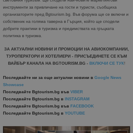
световния туризъм. Ще сподели най-новите маркетингови
инструменти за привличане на гости и туристи, съобщиха
организаторите пред Bgtourism.bg. Във форума ще се включи и
собственик на голяма таверна в Гърция, който ще сподели
добрите практики в туризма и предимствата на гръцката
политика в туризма.
ЗА АКТУАЛНИ НОВИНИ И ПРОМОЦИИ НА АВИОКОМПАНИИ,
ТУРОПЕРАТОРИ И ХОТЕЛИЕРИ - ПРИСЪЕДИНЕТЕ СЕ КЪМ
ВАЙБЪР КАНАЛА НА BGTOURISM.BG -
ВКЛЮЧИ СЕ ТУК
!
Последвайте ни за още актуални новини
в
Google News
Showcase
Последвайте
Bgtourism.bg във
VIBER
Последвайте
Bgtourism.bg в
INSTAGRAM
Последвайте
Bgtourism.bg във
FACEBOOK
Последвайте
Bgtourism.bg в
YOUTUBE