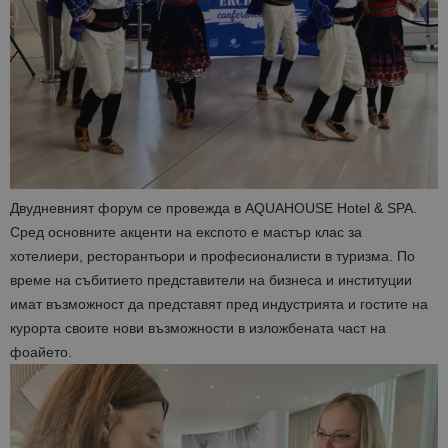
Двудневният форум се провежда в AQUAHOUSE Hotel & SPA.
Сред основните акценти на експото е мастър клас за
хотелиери, ресторантьори и професионалисти в туризма. По
време на събитието представители на бизнеса и институции
имат възможност да представят пред индустрията и гостите на
курорта своите нови възможности в изложбената част на
фоайето.