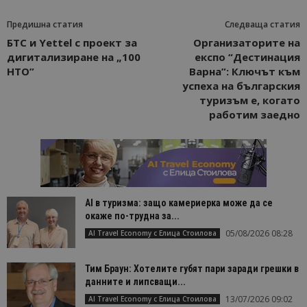
Предишна статия
Следваща статия
БТС и Yettel с проект за
Организаторите на
дигитализиране на „100
експо “Дестинация
НТО”
Варна”: Ключът към
успеха на българския
туризъм е, когато
работим заедно
AI в туризма: защо камериерка може да се
окаже по-трудна за...
05/08/2026 08:28
AI Travel Economy с Елица Стоилова
Тим Браун: Хотелите губят пари заради грешки в
данните и липсващи...
13/07/2026 09:02
AI Travel Economy с Елица Стоилова