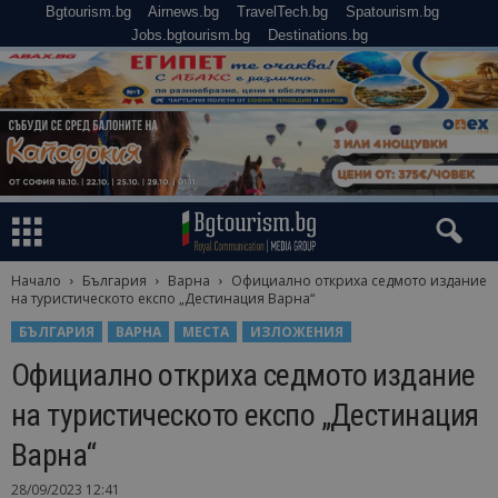
Bgtourism.bg
Airnews.bg
TravelTech.bg
Spatourism.bg
Jobs.bgtourism.bg
Destinations.bg
Начало
България
Варна
Официално откриха седмото издание
на туристическото експо „Дестинация Варна“
БЪЛГАРИЯ
ВАРНА
МЕСТА
ИЗЛОЖЕНИЯ
Официално откриха седмото издание
на туристическото експо „Дестинация
Варна“
28/09/2023 12:41