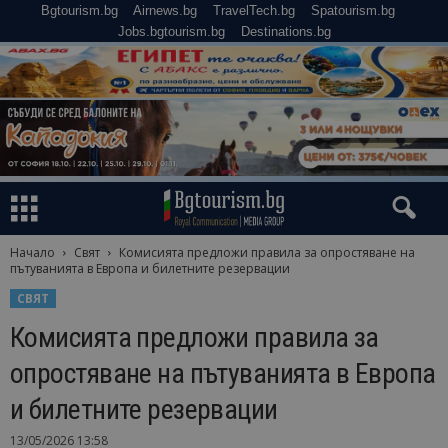
Bgtourism.bg
Airnews.bg
TravelTech.bg
Spatourism.bg
Jobs.bgtourism.bg
Destinations.bg
Начало
Свят
Комисията предложи правила за опростяване на
пътуванията в Европа и билетните резервации
СВЯТ
Комисията предложи правила за
опростяване на пътуванията в Европа
и билетните резервации
13/05/2026 13:58