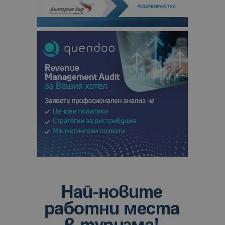
кампании 
отчетите з
анализ на
сайтовете.