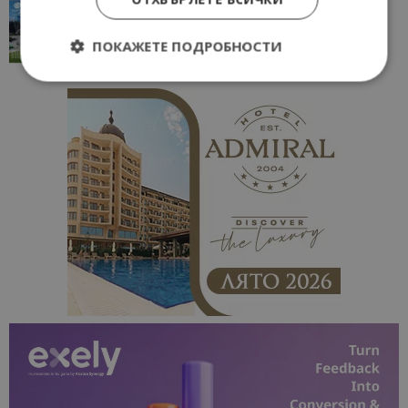
“Пощенска картичка от…”: Перник – град на
традициите, културата и вдъхновяващите...
ПОКАЖЕТЕ ПОДРОБНОСТИ
17/06/2026 09:01
Перник
Строго необходимо
Ефективност
Таргетиране
Функционалност
Строго необходимите бисквитки позволяват
основната функционалност на уебсайта, като
потребителско влизане и управление на
акаунта. Уебсайтът не може да се използва
правилно без строго необходими бисквитки.
Доставчик
/
Валиден
Име
Оп
Домейн
до
cookie_notice_accepted
lisandraramos.com
7 дни
Таз
bgtourism.bg
бис
изп
да 
съг
на
пот
за
изп