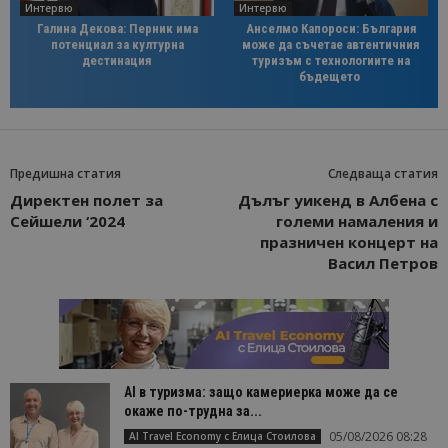
Интервю
Интервю
Галина Декова: Перник има
Анселмо Капороси: България
потенциал за културна
може да съчетае автентичния
дестинация
туризъм с технологиите на
бъдещето
Предишна статия
Следваща статия
Директен полет за
Дълъг уикенд в Албена с
Сейшели ‘2024
големи намаления и
празничен концерт на
Васил Петров
AI в туризма: защо камериерка може да се
окаже по-трудна за...
05/08/2026 08:28
AI Travel Economy с Елица Стоилова