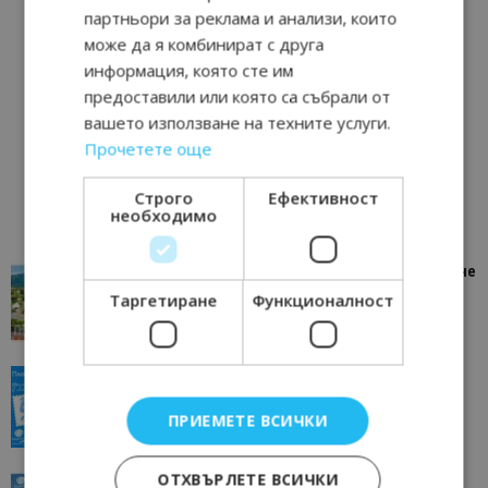
партньори за реклама и анализи, които
може да я комбинират с друга
информация, която сте им
предоставили или която са събрали от
вашето използване на техните услуги.
Прочетете още
Строго
Ефективност
необходимо
“Пощенска картичка от…”: Петрич – Изживяване
отвъд очакваното
Таргетиране
Функционалност
11/07/2026 11:22
Петрич
“Пощенска картичка от…”: Пловдив, градът на
всички времена
ПРИЕМЕТЕ ВСИЧКИ
23/06/2026 10:00
Пловдив
ОТХВЪРЛЕТЕ ВСИЧКИ
“Пощенска картичка от…”: Перник – град на