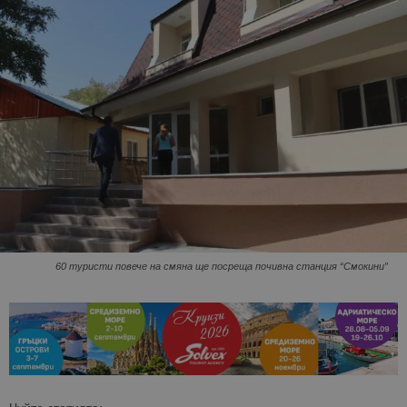
60 туристи повече на смяна ще посреща почивна станция “Смокини”