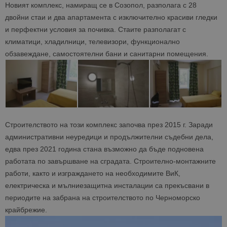
Новият комплекс, намиращ се в Созопол, разполага с 28
двойни стаи и два апартамента с изключително красиви гледки
и перфектни условия за почивка. Стаите разполагат с
климатици, хладилници, телевизори, функционално
обзавеждане, самостоятелни бани и санитарни помещения.
Строителството на този комплекс започва през 2015 г. Заради
административни неуредици и продължителни съдебни дела,
едва през 2021 година стана възможно да бъде подновена
работата по завършване на сградата. Строително-монтажните
работи, както и изграждането на необходимите ВиК,
електрическа и мълниезащитна инсталации са прекъсвани в
периодите на забрана на строителството по Черноморско
крайбрежие.