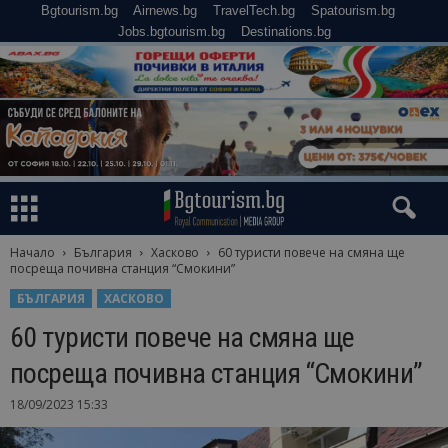
Bgtourism.bg
Airnews.bg
TravelTech.bg
Spatourism.bg
Jobs.bgtourism.bg
Destinations.bg
Начало
България
Хасково
60 туристи повече на смяна ще
посреща почивна станция “Смокини”
БЪЛГАРИЯ
ХАСКОВО
60 туристи повече на смяна ще
посреща почивна станция “Смокини”
18/09/2023 15:33