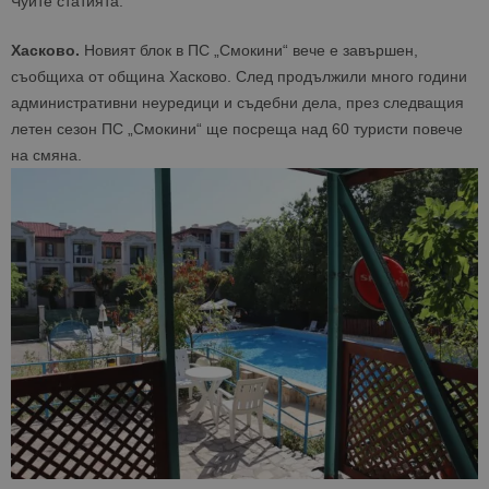
Чуйте статията:
Хасково.
Новият блок в ПС „Смокини“ вече е завършен,
съобщиха от община Хасково. След продължили много години
административни неуредици и съдебни дела, през следващия
летен сезон ПС „Смокини“ ще посреща над 60 туристи повече
на смяна.