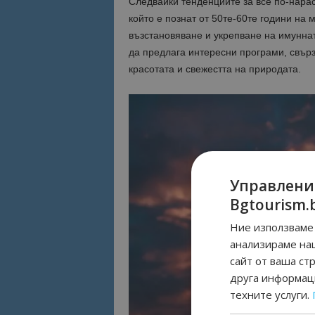
Следвайки тенденциите за все по-нара
който е познат от 50те-60те години на
възстановяване и укрепване на имуннат
да предлага интересни програми, свърз
красотата и свежестта на природата.
Управлени
Bgtourism.
Ние използваме 
анализираме на
сайт от ваша ст
друга информаци
техните услуги.