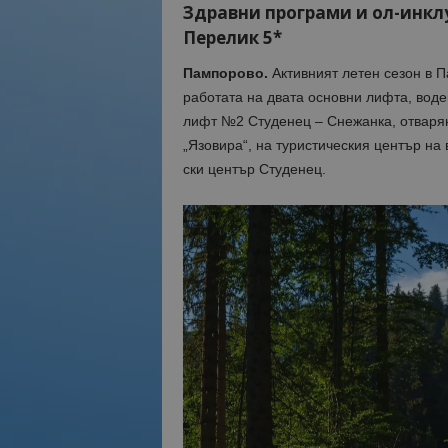
Здравни програми и ол-инклу
Перелик 5*
Пампорово.
Активният летен сезон в П
работата на двата основни лифта, вод
лифт №2 Студенец – Снежанка, отварян
„Язовира“, на туристическия център на 
ски център Студенец.