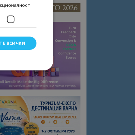
кционалност
ТЕ ВСИЧКИ
елско влизане и
тки.
омните съгласието
квитки на сайта.