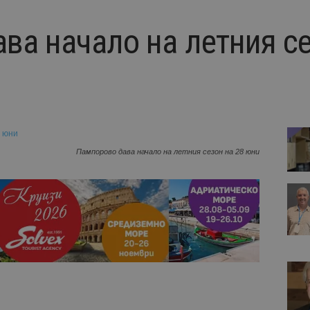
ва начало на летния се
Пампорово дава начало на летния сезон на 28 юни