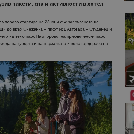
зив пакети, спа и активности в хотел
ампорово стартира на 28 юни със започването на
ещи до връх Снежанка – лифт №1 Автогара – Студенец и
ето на вело парк Пампорово, на приключенски парк
входа на курорта и на пързалката и вело гардероба на