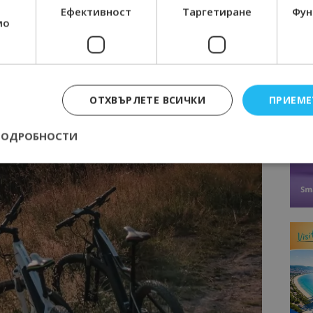
Ефективност
Таргетиране
Фун
мо
ОТХВЪРЛЕТЕ ВСИЧКИ
ПРИЕМЕ
ПОДРОБНОСТИ
Строго необходимо
Ефективност
Таргетиране
Функционалност
е бисквитки позволяват основната функционалност на уебсайта, като потребит
нта. Уебсайтът не може да се използва правилно без строго необходими бискви
Доставчик
/
Валиден
Описание
Домейн
до
epted
lisandraramos.com
7 дни
Тази бисквитка се използва, за да зап
bgtourism.bg
на потребителя за използването на бис