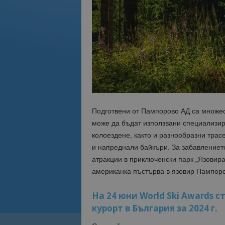
Подготвени от Пампорово АД са множест
може да бъдат използвани специализир
колоездене, както и разнообразни трас
и напреднали байкъри. За забавлението
атракции в приключенски парк „Язовира
американка пъстърва в язовир Пампоро
На 24 юни World Ski Awards 
курорт в България за 2024 г.