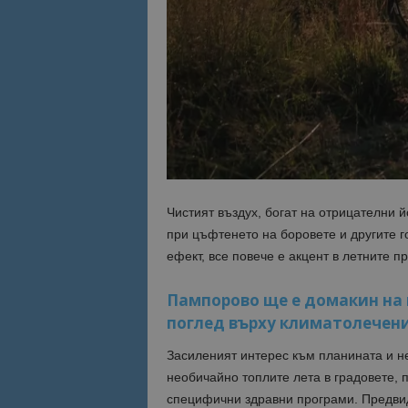
Име
Име
sc_is_visitor_uniq
is_visitor_unique
is_unique
_ga_B09EBBY8PY
Чистият въздух, богат на отрицателни 
при цъфтенето на боровете и другите г
_ga_WXPDN4HSCV
ефект, все повече е акцент в летните 
_ga_FK650GXHRZ
Пампорово ще е домакин на 
_ga
поглед върху климатолечени
Засиленият интерес към планината и не
необичайно топлите лета в градовете, 
специфични здравни програми. Предвид