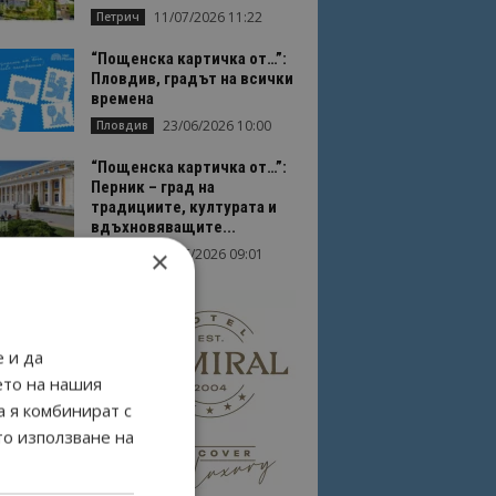
11/07/2026 11:22
Петрич
“Пощенска картичка от…”:
Пловдив, градът на всички
времена
23/06/2026 10:00
Пловдив
“Пощенска картичка от…”:
Перник – град на
традициите, културата и
вдъхновяващите...
×
17/06/2026 09:01
Перник
 и да
ето на нашия
а я комбинират с
то използване на