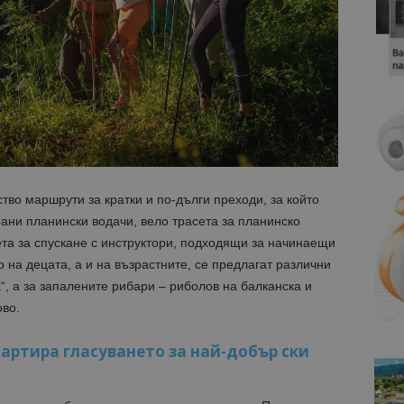
во маршрути за кратки и по-дълги преходи, за който
ани планински водачи, вело трасета за планинско
ета за спускане с инструктори, подходящи за начинаещи
 на децата, а и на възрастните, се предлагат различни
“, а за запалените рибари – риболов на балканска и
во.
стартира гласуването за най-добър ски