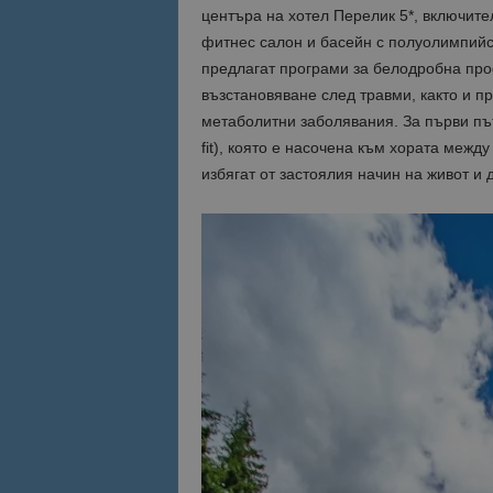
центъра на хотел Перелик 5*, включите
фитнес салон и басейн с полуолимпийск
предлагат програми за белодробна проф
възстановяване след травми, както и п
метаболитни заболявания. За първи път
fit), която е насочена към хората между
избягат от застоялия начин на живот и