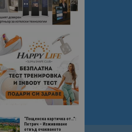
“Пощенска картичка от…”:
Петрич – Изживяване
отвъд очакваното