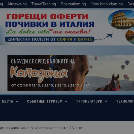
bg
Airnews.bg
TravelTech.bg
Spatourism.bg
Jobs.bgtourism.bg
Des
МЕСТА
СЪБИТИЕН ТУРИЗЪМ
ТУРОПЕРАТОРИ
ТЕХНОЛО
рово дава начало на летния сезон на 28 юни