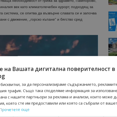
стваща необходимост от грижа за здравето, Пампорово,
 миналия век като климатолечебен курорт, подходящ за
а система, се опитва да възвърне славата си и започва
ани с движение, „горско къпане“ и бягство сред
е на Вашата дигитална поверителност в
bg
бисквитки, за да персонализираме съдържанието, рекламите
шия трафик. Също така споделяме информация за използван
рана с нашите партньори за реклама и анализи, които може д
я, която сте им предоставили или която са събрали от ваше
Прочетете още