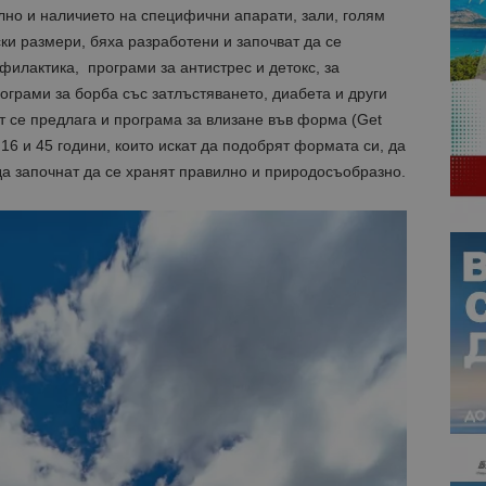
лно и наличието на специфични апарати, зали, голям
и размери, бяха разработени и започват да се
илактика, програми за антистрес и детокс, за
рограми за борба със затлъстяването, диабета и други
 се предлага и програма за влизане във форма (Get
 16 и 45 години, които искат да подобрят формата си, да
 да започнат да се хранят правилно и природосъобразно.