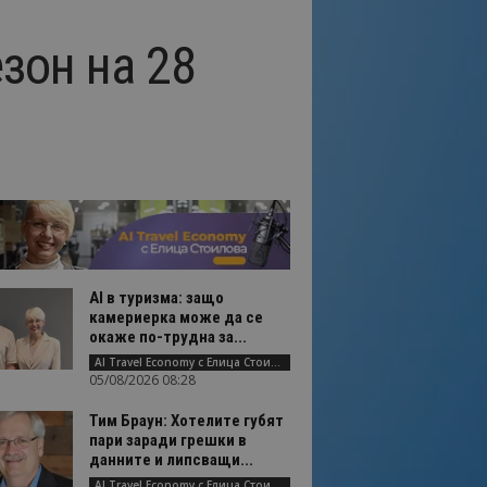
зон на 28
AI в туризма: защо
камериерка може да се
окаже по-трудна за...
AI Travel Economy с Елица Стоилова
05/08/2026 08:28
Тим Браун: Хотелите губят
пари заради грешки в
данните и липсващи...
AI Travel Economy с Елица Стоилова