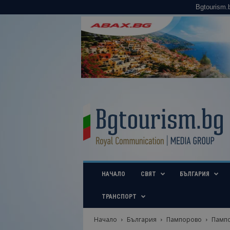
Bgtourism.
B
g
t
o
u
r
i
НАЧАЛО
СВЯТ
БЪЛГАРИЯ
s
m
.
ТРАНСПОРТ
b
g
Начало
България
Пампорово
Пампо
–