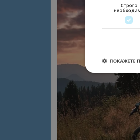
Строго
необходи
ПОКАЖЕТЕ 
Строго необходимит
управление на акау
Име
cookie_notice_acc