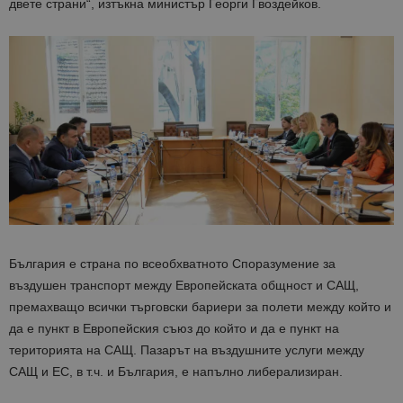
двете страни“, изтъкна министър Георги Гвоздейков.
България е страна по всеобхватното Споразумение за
въздушен транспорт между Европейската общност и САЩ,
премахващо всички търговски бариери за полети между който и
да е пункт в Европейския съюз до който и да е пункт на
територията на САЩ. Пазарът на въздушните услуги между
САЩ и ЕС, в т.ч. и България, е напълно либерализиран.