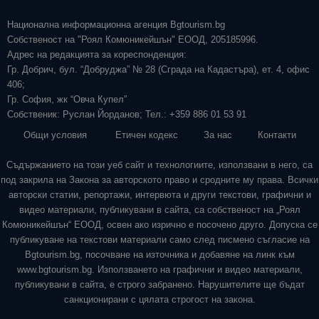
Национална информационна агенция Bgtourism.bg
Собственост на "Роял Комюникейшън" ЕООД, 205185996.
Адрес на редакцията за кореспонденция:
Гр. Добрич, бул. “Добруджа” № 28 (Сграда на Кадастъра), ет. 4, офис
406;
Гр. София, жк “Овча Купел”
Собственик: Руслан Йорданов; Тел.: +359 886 01 53 91
Общи условия
Етичен кодекс
За нас
Контакти
Съдържанието на този уеб сайт и технологиите, използвани в него, са
под закрила на Закона за авторското право и сродните му права. Всички
авторски статии, репортажи, интервюта и други текстови, графични и
видео материали, публикувани в сайта, са собственост на „Роял
Комюникейшън“ ЕООД, освен ако изрично е посочено друго. Допуска се
публикуване на текстови материали само след писмено съгласие на
Bgtourism.bg, посочване на източника и добавяне на линк към
www.bgtourism.bg. Използването на графични и видео материали,
публикувани в сайта, е строго забранено. Нарушителите ще бъдат
санкционирани с цялата строгост на закона.