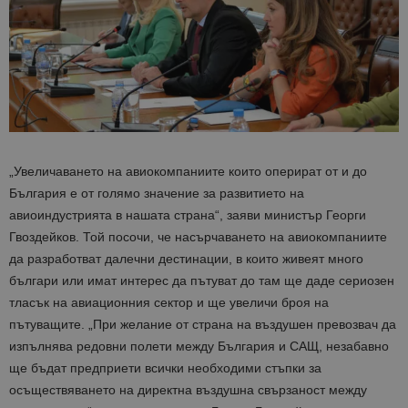
„Увеличаването на авиокомпаниите които оперират от и до
България е от голямо значение за развитието на
авиоиндустрията в нашата страна“, заяви министър Георги
Гвоздейков. Той посочи, че насърчаването на авиокомпаниите
да разработват далечни дестинации, в които живеят много
българи или имат интерес да пътуват до там ще даде сериозен
тласък на авиационния сектор и ще увеличи броя на
пътуващите. „При желание от страна на въздушен превозвач да
изпълнява редовни полети между България и САЩ, незабавно
ще бъдат предприети всички необходими стъпки за
осъществяването на директна въздушна свързаност между