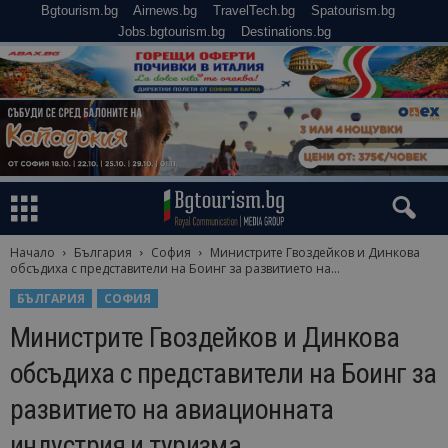
Bgtourism.bg
Airnews.bg
TravelTech.bg
Spatourism.bg
Jobs.bgtourism.bg
Destinations.bg
Начало
България
София
Министрите Гвоздейков и Динкова
обсъдиха с представители на Боинг за развитието на...
БЪЛГАРИЯ
СОФИЯ
Министрите Гвоздейков и Динкова
обсъдиха с представители на Боинг за
развитието на авиационната
индустрия и туризма