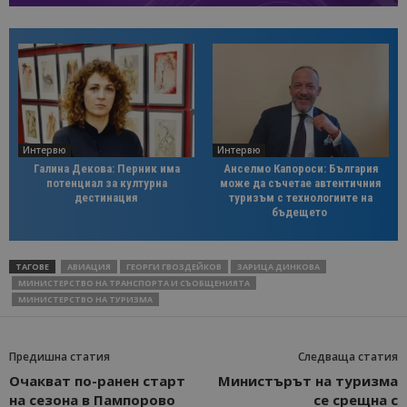
Интервю
Интервю
Галина Декова: Перник има
Анселмо Капороси: България
потенциал за културна
може да съчетае автентичния
дестинация
туризъм с технологиите на
бъдещето
ТАГОВЕ
АВИАЦИЯ
ГЕОРГИ ГВОЗДЕЙКОВ
ЗАРИЦА ДИНКОВА
МИНИСТЕРСТВО НА ТРАНСПОРТА И СЪОБЩЕНИЯТА
МИНИСТЕРСТВО НА ТУРИЗМА
Предишна статия
Следваща статия
Очакват по-ранен старт
Министърът на туризма
на сезона в Пампорово
се срещна с