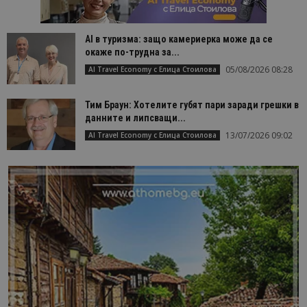
AI в туризма: защо камериерка може да се
окаже по-трудна за...
05/08/2026 08:28
AI Travel Economy с Елица Стоилова
Тим Браун: Хотелите губят пари заради грешки в
данните и липсващи...
13/07/2026 09:02
AI Travel Economy с Елица Стоилова