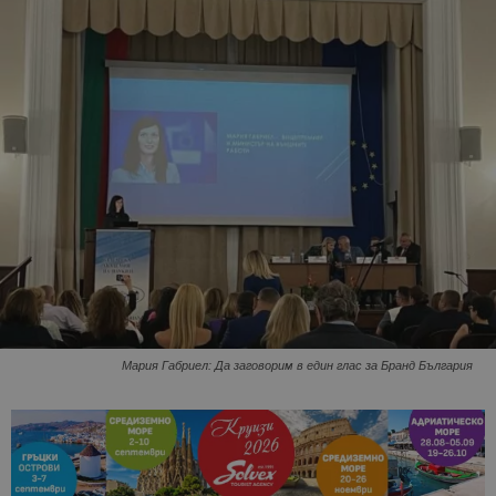
Мария Габриел: Да заговорим в един глас за Бранд България