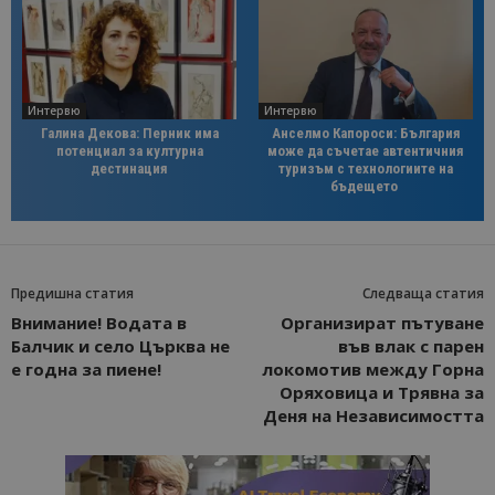
Интервю
Интервю
Галина Декова: Перник има
Анселмо Капороси: България
потенциал за културна
може да съчетае автентичния
дестинация
туризъм с технологиите на
бъдещето
Предишна статия
Следваща статия
Внимание! Водата в
Организират пътуване
Балчик и село Църква не
във влак с парен
е годна за пиене!
локомотив между Горна
Оряховица и Трявна за
Деня на Независимостта