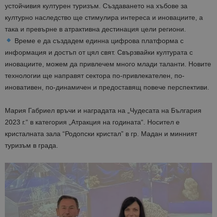
устойчивия културен туризъм. Създаването на хъбове за
културно наследство ще стимулира интереса и иновациите, а
така и превърне в атрактивна дестинация цели региони.
Време е да създадем единна цифрова платформа с
информация и достъп от цял свят. Свързвайки културата с
иновациите, можем да привлечем много млади таланти. Новите
технологии ще направят сектора по-привлекателен, по-
иновативен, по-динамичен и предоставящ повече перспективи.
Мария Габриел връчи и наградата на „Чудесата на България
2023 г.“ в категория „Атракция на годината“. Носител е
кристалната зала “Родопски кристал” в гр. Мадан и минният
туризъм в града.