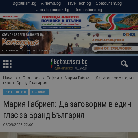
Bgtourism.bg
Airnews.bg
TravelTech.bg
Spatourism.bg
Jobs.bgtourism.bg
Destinations.bg
Начало
България
София
Мария Габриел: Да заговорим в един
глас за Бранд България
БЪЛГАРИЯ
СОФИЯ
Мария Габриел: Да заговорим в един
глас за Бранд България
08/09/2023 22:06