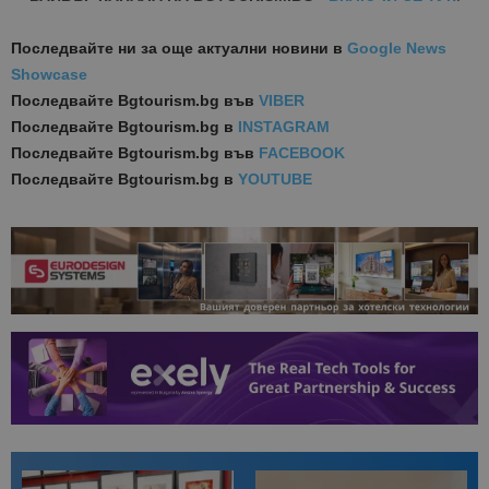
Последвайте ни за още актуални новини
в
Google News
Showcase
Последвайте
Bgtourism.bg във
VIBER
Последвайте
Bgtourism.bg в
INSTAGRAM
Последвайте
Bgtourism.bg във
FACEBOOK
Последвайте
Bgtourism.bg в
YOUTUBE