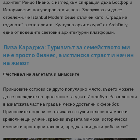
архитект Ренцо Пиано, с изглед към спиращия дъха Босфор и
Историческия полуостров отвъд него. Заслужава си да се
отбележи, че İstanbul Modern беше отличен като „Сграда на
годината“ в категорията „Културна архитектура“ от ArchDaily,
една от водещите световни архитектурни платформи.
Лиза Караджа: Туризмът за семейството ми
не е просто бизнес, а истинска страст и начин
на живот
Фестивал на лалетата и мимозите
Принцовите острови са друго популярно място, където можете
да се насладите на пролетните гледки в Истанбул. Разположени
в азиатската част на града и лесно достъпни с ферибот,
Принцовите острови се отличават с тучни зелени хълмове и
криволичещи улички, красиви дървета мимоза, исторически
имения и просторни таверни, предлагащи „раки-риба-мезе“.