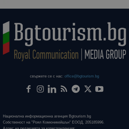
свържете се с нас:
office@bgtourism.bg
Национална информационна агенция Bgtourism.bg
Собственост на "Роял Комюникейшън" ЕООД, 205185996.
Адрес на редакцията за кореспонденция: