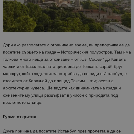
Дори ако разполагате с ограничено време, ви препоръчваме да
посетите сърцето на града – Историческия полуостров. Там има
толкова много неща за откриване – от „Св. София“ до Капалъ
чарши и от Базиликалната цистерна до Топкапъ сарай! Друг
маршрут, който задължително трябва да се види в Истанбул, е
отсечката от Каракьой до площад Таксим – път, осеян с
архитектурни чудеса. Ще видите как динамиката на града и
оживените му улици разцъфват в унисон с природата под
пролетното слънце.
Гурме открития
Друга причина да посетите Истанбул през пролетта е да се