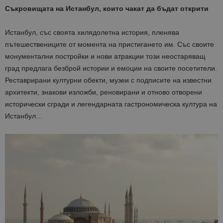
Съкровищата на Истанбул, които чакат да бъдат открити
Истанбул, със своята хилядолетна история, пленява
пътешествениците от момента на пристигането им. Със своите
монументални постройки и нови атракции този неостаряващ
град предлага безброй истории и емоции на своите посетители.
Реставрирани културни обекти, музеи с подписите на известни
архитекти, знакови изложби, реновирани и отново отворени
исторически сгради и легендарната гастрономическа култура на
Истанбул…