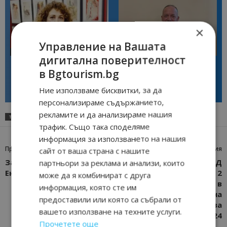
×
Управление на Вашата
Интервю
Интервю
дигитална поверителност
Галина Декова: Перник има
Анселмо Капороси: България
потенциал за културна
може да съчетае автентичния
в Bgtourism.bg
дестинация
туризъм с технологиите на
бъдещето
Ние използваме бисквитки, за да
персонализираме съдържанието,
рекламите и да анализираме нашия
ТАГОВЕ
БОСФОР
ИСТАНБУЛ
ПАРАД НА ЛАЛЕТАТА
СВЕТА СОФИЯ
трафик. Също така споделяме
информация за използването на нашия
Предишна статия
Следваща статия
сайт от ваша страна с нашите
Започна Ваканция & СПА
„Слънчев бряг“ АД
партньори за реклама и анализи, които
Експо 2024 (снимки)
инвестира над 2
може да я комбинират с друга
милиона лева в
информация, която сте им
подготовка на
предоставили или която са събрали от
инфраструктурата за
вашето използване на техните услуги.
Лято 2024
Прочетете още