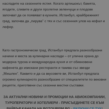
насладите на сезонните ястия. Когато артишокът, бамята,
ягодите, сливите и други пролетни зеленчуци и плодове
започват да се появяват в кухните, Истанбул, крайбрежният
град, започва да „пирува“ с тях и със сезонния улов на кефал и
лефер.
Като гастрономически град, Истанбул предлага разнообразни
начини и места за кулинарни наслади – от улична храна до
модерна турска и международна кухня и от обикновени
кафенета до изискани ресторанти и такива със звезди
„Мишлен“. Каквито и да са вкусовете ви, Истанбул предлага
огромно кулинарното разнообразие от специалитети по вековни
рецепти, приготвени със сезонни местни съставки.
ЗА АКТУАЛНИ НОВИНИ И ПРОМОЦИИ НА АВИОКОМПАНИИ,
ТУРОПЕРАТОРИ И ХОТЕЛИЕРИ - ПРИСЪЕДИНЕТЕ СЕ КЪМ
ВАЙБЪР КАНАЛА НА BGTOURISM.BG -
ВКЛЮЧИ СЕ ТУК
!