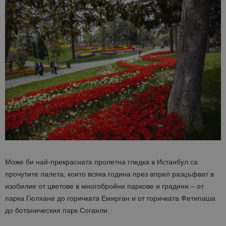
Може би най-прекрасната пролетна гледка в Истанбул са
прочутите лалета, които всяка година през април разцъфват в
изобилие от цветове в многобройни паркове и градини – от
парка Гюлхане до горичката Емирган и от горичката Фетипаша
до ботаническия парк Соганли.