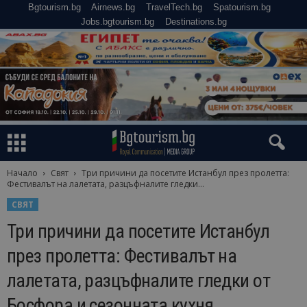
Bgtourism.bg
Airnews.bg
TravelTech.bg
Spatourism.bg
Jobs.bgtourism.bg
Destinations.bg
Начало
Свят
Три причини да посетите Истанбул през пролетта:
Фестивалът на лалетата, разцъфналите гледки...
СВЯТ
Три причини да посетите Истанбул
през пролетта: Фестивалът на
лалетата, разцъфналите гледки от
Босфора и сезонната кухня