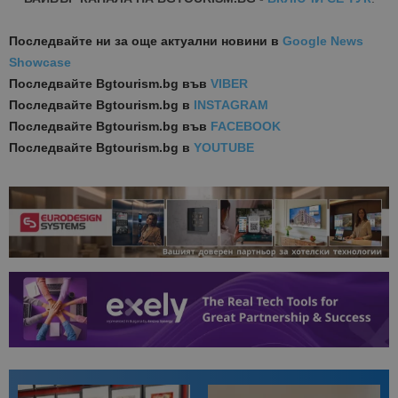
Последвайте ни за още актуални новини
в
Google News
Showcase
Последвайте
Bgtourism.bg във
VIBER
Последвайте
Bgtourism.bg в
INSTAGRAM
Последвайте
Bgtourism.bg във
FACEBOOK
Последвайте
Bgtourism.bg в
YOUTUBE