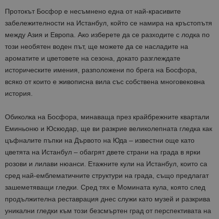
Протокът Босфор е несъмнено една от най-красивите
забележителности на Истанбул, който се намира на кръстопътя
между Азия и Европа. Ако изберете да се разходите с лодка по
този необятен воден път, ще можете да се насладите на
ароматите и цветовете на сезона, докато разглеждате
историческите имения, разположени по брега на Босфора,
всяко от които е живописна вила със собствена многовековна
история.
Обиколка на Босфора, минаваща през крайбрежните квартали
Еминьоню и Юскюдар, ще ви разкрие великолепната гледка как
цъфналите пъпки на Дървото на Юда – известни още като
цветята на Истанбул – обагрят двете страни на града в ярки
розови и лилави нюанси. Етажните кули на Истанбул, които са
сред най-емблематичните структури на града, също предлагат
зашеметяващи гледки. Сред тях е Момината кула, която след
продължителна реставрация днес служи като музей и разкрива
уникални гледки към този безсмъртен град от перспективата на