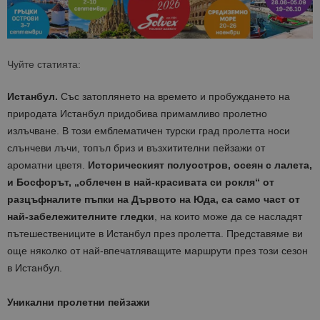
Чуйте статията:
Истанбул.
Със затоплянето на времето и пробуждането на
природата Истанбул придобива примамливо пролетно
излъчване. В този емблематичен турски град пролетта носи
слънчеви лъчи, топъл бриз и възхитителни пейзажи от
ароматни цветя.
Историческият полуостров, осеян с лалета,
и Босфорът, „облечен в най-красивата си рокля“ от
разцъфналите пъпки на Дървото на Юда, са само част от
най-забележителните гледки
, на които може да се насладят
пътешествениците в Истанбул през пролетта. Представяме ви
още няколко от най-впечатляващите маршрути през този сезон
в Истанбул.
Уникални пролетни пейзажи