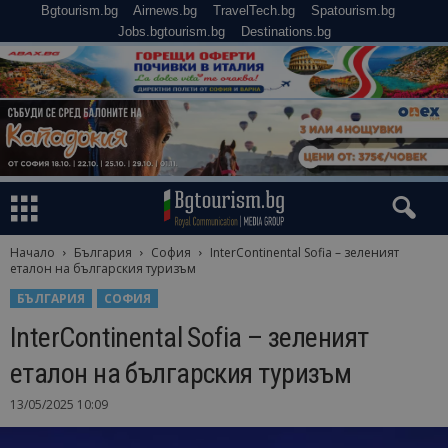
Bgtourism.bg
Airnews.bg
TravelTech.bg
Spatourism.bg
Jobs.bgtourism.bg
Destinations.bg
Начало
България
София
InterContinental Sofia – зеленият
еталон на българския туризъм
БЪЛГАРИЯ
СОФИЯ
InterContinental Sofia – зеленият
еталон на българския туризъм
13/05/2025 10:09