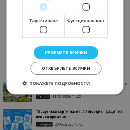
Таргетиране
Функционалност
ПРИЕМЕТЕ ВСИЧКИ
ОТХВЪРЛЕТЕ ВСИЧКИ
ПОКАЖЕТЕ ПОДРОБНОСТИ
“Пощенска картичка от…”: Петрич – Изживяване
отвъд очакваното
11/07/2026 11:22
Петрич
Строго необходимо
Ефективност
“Пощенска картичка от…”: Пловдив, градът на
Таргетиране
Функционалност
всички времена
23/06/2026 10:00
Пловдив
Строго необходимите бисквитки позволяват
основната функционалност на уебсайта, като