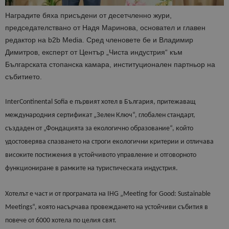
Наградите бяха присъдени от десетчленно жури,
председателствано от Надя Маринова, основател и главен
редактор на b2b Media. Сред членовете бе и Владимир
Димитров, експерт от Център „Чиста индустрия“ към
Българската стопанска камара, институционален партньор на
събитието.
InterContinental Sofia е първият хотел в България, притежаващ
международния сертификат „Зелен Ключ“, глобален стандарт,
създаден от „Фондацията за екологично образование“, който
удостоверява спазването на строги екологични критерии и отличава
високите постижения в устойчивото управление и отговорното
функциониране в рамките на туристическата индустрия.
Хотелът е част и от програмата на IHG „Meeting for Good: Sustainable
Meetings“, която насърчава провеждането на устойчиви събития в
повече от 6000 хотела по целия свят.