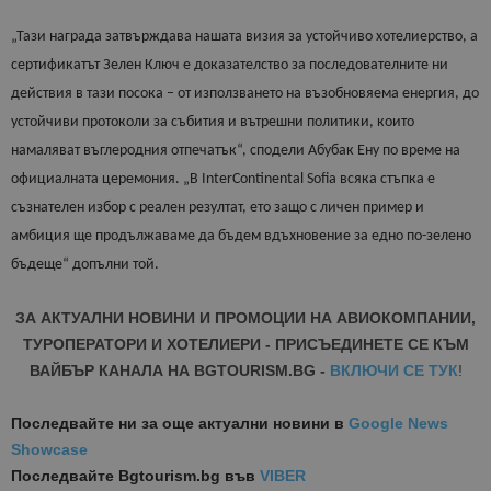
„Тази награда затвърждава нашата визия за устойчиво хотелиерство, а
сертификатът Зелен Ключ е доказателство за последователните ни
действия в тази посока – от използването на възобновяема енергия, до
устойчиви протоколи за събития и вътрешни политики, които
намаляват въглеродния отпечатък“, сподели Абубак Ену по време на
официалната церемония. „В InterContinental Sofia всяка стъпка е
съзнателен избор с реален резултат, ето защо с личен пример и
амбиция ще продължаваме да бъдем вдъхновение за едно по-зелено
бъдеще“ допълни той.
ЗА АКТУАЛНИ НОВИНИ И ПРОМОЦИИ НА АВИОКОМПАНИИ,
ТУРОПЕРАТОРИ И ХОТЕЛИЕРИ - ПРИСЪЕДИНЕТЕ СЕ КЪМ
ВАЙБЪР КАНАЛА НА BGTOURISM.BG -
ВКЛЮЧИ СЕ ТУК
!
Последвайте ни за още актуални новини
в
Google News
Showcase
Последвайте
Bgtourism.bg във
VIBER