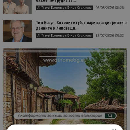
окаже по-трудна за...
05/08/2026 08:28
AI Travel Economy с Елица Стоилова
Тим Браун: Хотелите губят пари заради грешки в
данните и липсващи...
13/07/2026 09:02
AI Travel Economy с Елица Стоилова