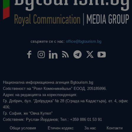
свържете се с нас:
office@bgtourism.bg
Национална информационна агенция Bgtourism.bg
Собственост на "Роял Комюникейшън" ЕООД, 205185996.
Адрес на редакцията за кореспонденция:
Гр. Добрич, бул. “Добруджа” № 28 (Сграда на Кадастъра), ет. 4, офис
406;
Гр. София, жк “Овча Купел”
Собственик: Руслан Йорданов; Тел.: +359 886 01 53 91
Общи условия
Етичен кодекс
За нас
Контакти