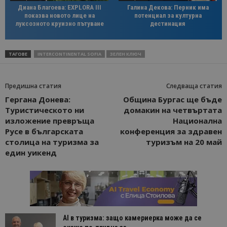
Диана Благоева: EXPLORA III
Галина Декова: Перник има
показва новото лице на
потенциал за културна
луксозното круизно пътуване
дестинация
ТАГОВЕ
INTERCONTINENTAL SOFIA
ЗЕЛЕН КЛЮЧ
Предишна статия
Следваща статия
Гергана Донева:
Община Бургас ще бъде
Туристическото ни
домакин на четвъртата
изложение превръща
Национална
Русе в българската
конференция за здравен
столица на туризма за
туризъм на 20 май
един уикенд
AI в туризма: защо камериерка може да се